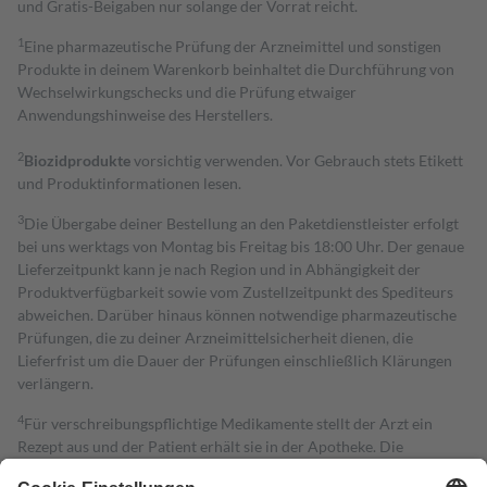
und Gratis-Beigaben nur solange der Vorrat reicht.
1
Eine pharmazeutische Prüfung der Arzneimittel und sonstigen
Produkte in deinem Warenkorb beinhaltet die Durchführung von
Wechselwirkungschecks und die Prüfung etwaiger
Anwendungshinweise des Herstellers.
2
Biozidprodukte
vorsichtig verwenden. Vor Gebrauch stets Etikett
und Produktinformationen lesen.
3
Die Übergabe deiner Bestellung an den Paketdienstleister erfolgt
bei uns werktags von Montag bis Freitag bis 18:00 Uhr. Der genaue
Lieferzeitpunkt kann je nach Region und in Abhängigkeit der
Produktverfügbarkeit sowie vom Zustellzeitpunkt des Spediteurs
abweichen. Darüber hinaus können notwendige pharmazeutische
Prüfungen, die zu deiner Arzneimittelsicherheit dienen, die
Lieferfrist um die Dauer der Prüfungen einschließlich Klärungen
verlängern.
4
Für verschreibungspflichtige Medikamente stellt der Arzt ein
Rezept aus und der Patient erhält sie in der Apotheke. Die
gesetzliche Krankenversicherung übernimmt in der Regel die