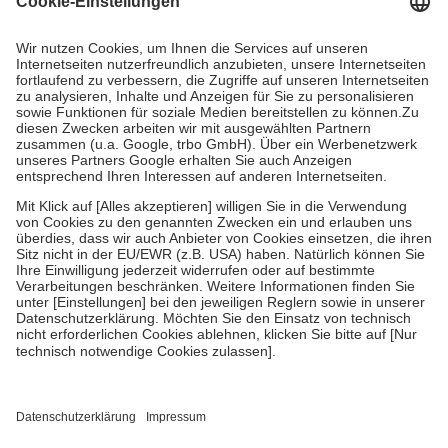
Kosten dafür, der Versicherte trägt einen Teil davon als Zuzahlung
mit.
Grundsätzlich leisten Mitglieder Zuzahlungen in Höhe von zehn
Prozent des Abgabepreises,
mindestens
jedoch
fünf Euro
und
höchstens zehn Euro.
Es sind jedoch nie mehr als die tatsächlichen
Kosten der Leistung zu entrichten.
Diese Regeln gelten grundsätzlich auch für Online-Apotheken.
Bei Heilmitteln und häuslicher Krankenpflege beträgt die
Zuzahlung zehn Prozent der Kosten sowie zehn Euro je
Verordnung.
Um das Engagement der Versicherten für ihre eigene Gesundheit zu
stärken und die besondere Stellung der Familie zu unterstützen,
fallen
keine Zuzahlungen
an bei:
• Kindern und Jugendlichen bis zum vollendeten 18. Lebensjahr
mit Ausnahme der Fahrkosten
• Untersuchungen zur Vorsorge und Früherkennung, die von der
GKV getragen werden
• empfohlenen Schutzimpfungen
• Harn- und Blutteststreifen
Wir nutzen Trusted Shops als unabhängigen Dienstleister für die
Einholung von Bewertungen. Trusted Shops hat Maßnahmen