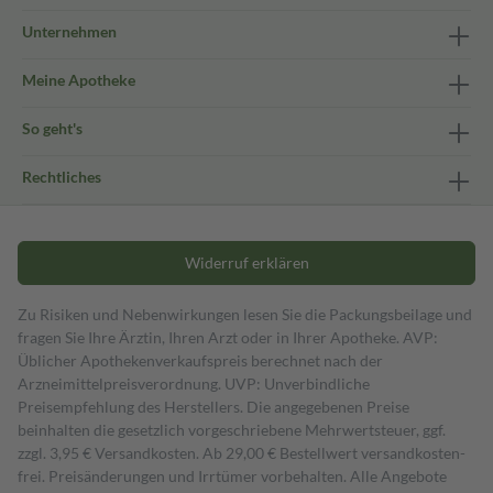
Unternehmen
Meine Apotheke
So geht's
Rechtliches
Widerruf erklären
Zu Risiken und Nebenwirkungen lesen Sie die Packungsbeilage und
fragen Sie Ihre Ärztin, Ihren Arzt oder in Ihrer Apotheke. AVP:
Üblicher Apothekenverkaufspreis berechnet nach der
Arzneimittelpreisverordnung. UVP: Unverbindliche
Preisempfehlung des Herstellers. Die angegebenen Preise
beinhalten die gesetzlich vorgeschriebene Mehrwertsteuer, ggf.
zzgl. 3,95 € Versandkosten. Ab 29,00 € Bestell­wert versand­kosten­
frei. Preisänderungen und Irrtümer vorbehalten. Alle Angebote