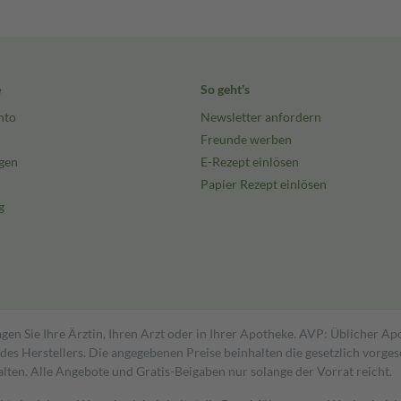
e
So geht's
nto
Newsletter anfordern
Freunde werben
gen
E-Rezept einlösen
Papier Rezept einlösen
g
gen Sie Ihre Ärztin, Ihren Arzt oder in Ihrer Apotheke. AVP: Üblicher A
s Herstellers. Die angegebenen Preise beinhalten die gesetzlich vorgesc
alten. Alle Angebote und Gratis-Beigaben nur solange der Vorrat reicht.