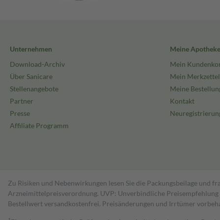
Unternehmen
Meine Apothek
Download-Archiv
Mein Kundenko
Über Sanicare
Mein Merkzettel
Stellenangebote
Meine Bestellun
Partner
Kontakt
Presse
Neuregistrierun
Affiliate Programm
Zu Risiken und Nebenwirkungen lesen Sie die Packungsbeilage und fra
Arzneimittelpreisverordnung. UVP: Unverbindliche Preisempfehlung de
Bestell­wert versand­kosten­frei. Preisänderungen und Irrtümer vorbeh