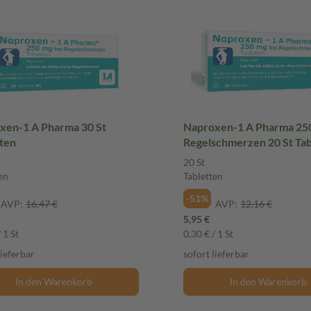
xen-1 A Pharma 30 St
Naproxen-1 A Pharma 25
tten
Regelschmerzen 20 St Tab
20 St
en
Tabletten
-51%
AVP:
16,47 €
AVP:
12,16 €
5,95 €
 1 St
0,30 € / 1 St
lieferbar
sofort lieferbar
In den Warenkorb
In den Warenkorb