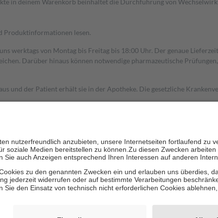
dukte in deinem Warenkorb beinhaltet die Durchführung von Wechselwir
nd Produktinformationen lesen.
 uns werktags von Montag bis Freitag bis 18:00 Uhr. Der genaue Lieferze
ichen. Darüber hinaus können notwendige pharmazeutische Prüfungen, die
aus und der Patient erhält sie in der Apotheke. Die gesetzliche Krankenv
ent des Abgabepreises,
mindestens
jedoch
fünf Euro
und
höchstens zehn 
zehn Prozent der Kosten sowie zehn Euro je Verordnung.
rken und die besondere Stellung der Familie zu unterstützen, fallen
kein
 Ausnahme der Fahrkosten
 getragen werden
holung von Bewertungen. Trusted Shops hat Maßnahmen getroffen, um sic