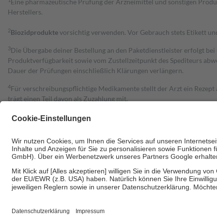
1
Eine pharmazeutische Prüfung der Arzneimittel und sonstigen Pro
Herstellers.
2
Biozidprodukte
vorsichtig verwenden. Vor Gebrauch stets Etikett u
3
Die Übergabe deiner Bestellung an den Paketdienstleister erfolgt bei
Produktverfügbarkeit sowie vom Zustellzeitpunkt des Spediteurs abwe
Dauer der Prüfungen einschließlich Klärungen verlängern.
4
Für verschreibungspflichtige Medikamente stellt der Arzt ein Rezept 
trägt einen Teil davon als Zuzahlung mit.
Grundsätzlich leisten Mitglieder Zuzahlungen in Höhe von zehn Proz
zu entrichten.
Diese Regeln gelten grundsätzlich auch für Online-Apotheken.
Bei Heilmitteln und häuslicher Krankenpflege beträgt die Zuzahlung 
Um das Engagement der Versicherten für ihre eigene Gesundheit zu stä
• Kindern und Jugendlichen bis zum vollendeten 18. Lebensjahr mit
• Untersuchungen zur Vorsorge und Früherkennung, die von der GKV
• empfohlenen Schutzimpfungen
• Harn- und Blutteststreifen
Wir nutzen Trusted Shops als unabhängigen Dienstleister für die Ein