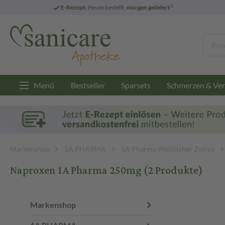
3
E-Rezept:
Heute bestellt,
morgen geliefert
Menü
Bestseller
Sparsets
Schmerzen & Ver
Markenshop
1A PHARMA
1A Pharma Weiblicher Zyklus
Naproxen 1A Pharma 250mg
(2 Produkte)
Markenshop