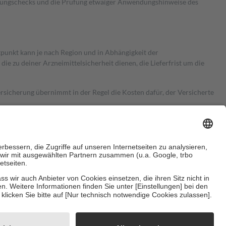
kungschecks und die Prüfung etwaiger Anwendungshinweise des
itpunkt kann je nach Region und in Abhängigkeit der
 zu deiner Arzneimittelsicherheit dienen, die Lieferfrist um die
ersicherung übernimmt in der Regel die Kosten dafür, der Versicherte
Euro.
Es sind jedoch nie mehr als die tatsächlichen Kosten der Leistung
e Zuzahlungen
an bei:
herzustellen, dass es sich um echte Bewertungen handelt. Mehr