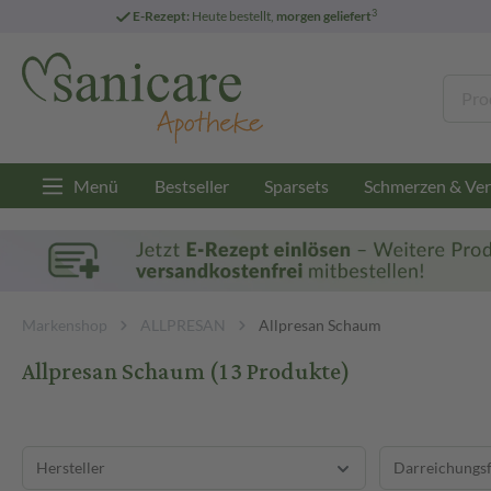
3
E-Rezept:
Heute bestellt,
morgen geliefert
Menü
Bestseller
Sparsets
Schmerzen & Ver
Markenshop
ALLPRESAN
Allpresan Schaum
Allpresan Schaum
(13 Produkte)
Hersteller
Darreichungs