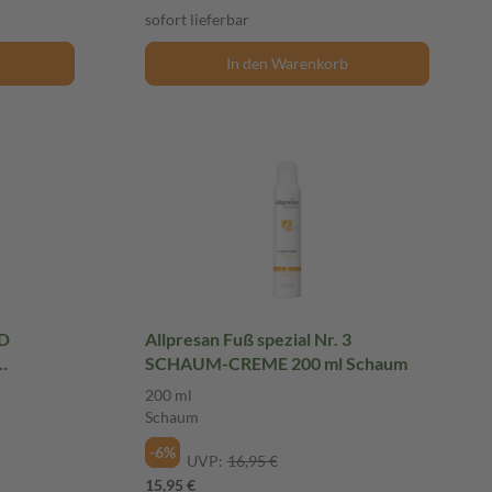
sofort lieferbar
In den Warenkorb
ND
Allpresan Fuß spezial Nr. 3
SCHAUM-CREME 200 ml Schaum
100 ml
200 ml
Schaum
-6%
UVP:
16,95 €
15,95 €