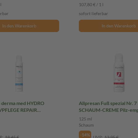
l
107,80 € / 1 l
erbar
sofort lieferbar
In den Warenkorb
In den Warenkorb
an derma med HYDRO
Allpresan Fuß spezial Nr. 7
VPFLEGE REPAIR
SCHAUM-CREME Pilz-empfindliche
CREME 200 ml Schaum
Haut 125 ml Schaum
125 ml
Schaum
-14%
P:
18,45 €
UVP:
13,95 €