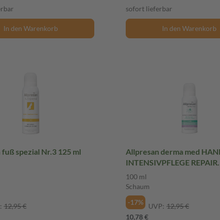
erbar
sofort lieferbar
In den Warenkorb
In den Warenkorb
ß spezial Nr.3 125 ml
Allpresan derma med HA
INTENSIVPFLEGE REPAIR
SCHAUM-CREME Mit Duft 
100 ml
Schaum
Schaum
-17%
:
12,95 €
UVP:
12,95 €
10,78 €