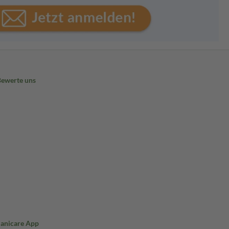
Bewerte uns
Sanicare App