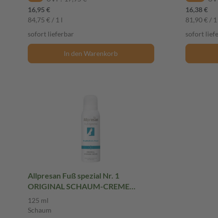
16,95 €
16,38 €
84,75 € / 1 l
81,90 € / 1 
sofort lieferbar
sofort lief
In den Warenkorb
Allpresan Fuß spezial Nr. 1
ORIGINAL SCHAUM-CREME
Empfindliche Haut 125 ml Schaum
125 ml
Schaum