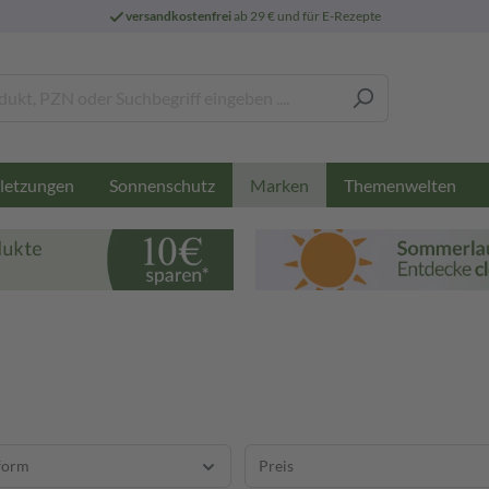
versandkostenfrei
ab 29 € und für E-Rezepte
letzungen
Sonnenschutz
Themenwelten
Marken
form
Preis