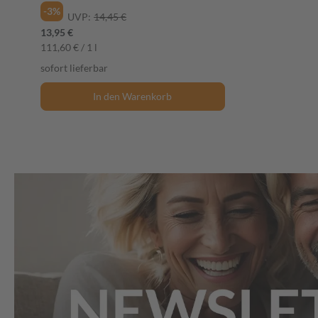
-3%
UVP:
14,45 €
13,95 €
111,60 € / 1 l
sofort lieferbar
In den Warenkorb