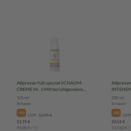
Allpresan fuß spezial SCHAUM-
Allpresa
CREME Nr. 3 Mit beruhigendem
INTENSI
Duft 125 ml Schaum
SCHAUM-
125 ml
200 ml
Schaum
Schaum
-9%
-6%
UVP:
12,95 €
UVP
11,75 €
23,52 €
94,00 € / 1 l
117,60 € / 