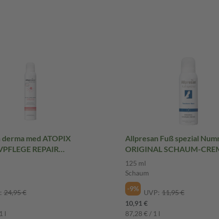
n derma med ATOPIX
Allpresan Fuß spezial Num
VPFLEGE REPAIR
ORIGINAL SCHAUM-CRE
CREME 200 ml Schaum
Trockene Haut 125 ml Sch
125 ml
Schaum
-9%
:
24,95 €
UVP:
11,95 €
10,91 €
1 l
87,28 € / 1 l