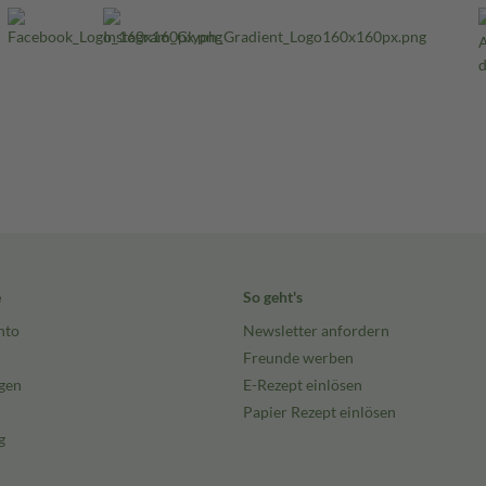
e
So geht's
nto
Newsletter anfordern
Freunde werben
gen
E-Rezept einlösen
Papier Rezept einlösen
g