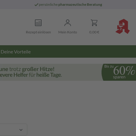
persönliche
pharmazeutische Beratung
Rezept einlösen
Mein Konto
0,00 €
Deine Vorteile