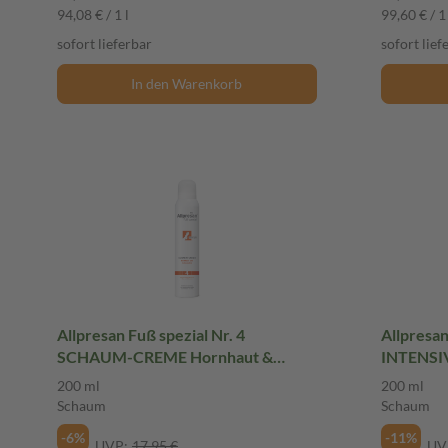
94,08 € / 1 l
99,60 € / 1 
sofort lieferbar
sofort lief
In den Warenkorb
Allpresan Fuß spezial Nr. 4
Allpres
SCHAUM-CREME Hornhaut &
INTENSI
Schrunden 200 ml Schaum
SCHAUM-
200 ml
200 ml
Schaum
Schaum
-6%
-11%
UVP:
17,95 €
UV