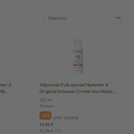
mer 2
Allpresan Fuß spezial Nummer 4
ME
Original Schaum-Creme Hornhaut
aum
und Schrunden 125 ml Schaum
125 ml
Schaum
-15%
UVP:
13,95 €
11,92 €
95,36 € / 1 l