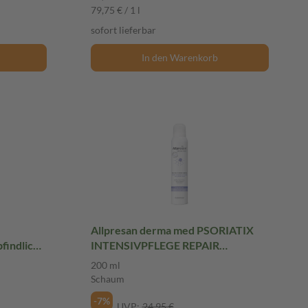
79,75 € / 1 l
sofort lieferbar
In den Warenkorb
Allpresan derma med PSORIATIX
INTENSIVPFLEGE REPAIR
SCHAUM-CREME 200 ml Schaum
200 ml
Schaum
-7%
UVP:
24,95 €