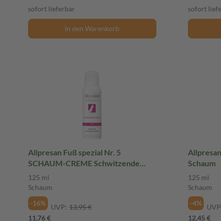
sofort lieferbar
sofort lief
In den Warenkorb
Allpresan Fuß spezial Nr. 5
Allpresan fu
SCHAUM-CREME Schwitzende
Schaum
Füße 125 ml Schaum
125 ml
125 ml
Schaum
Schaum
-16%
-4%
UVP:
13,95 €
UVP
11,76 €
12,45 €