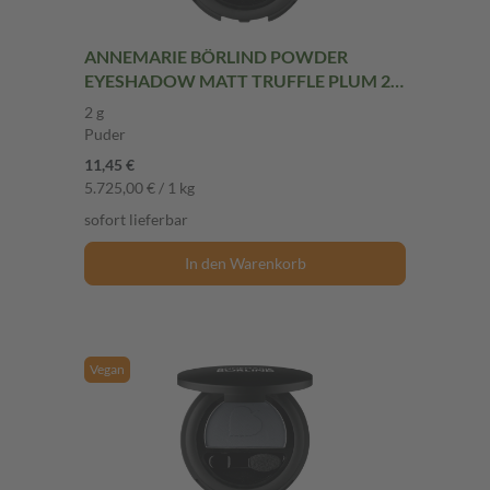
ANNEMARIE BÖRLIND POWDER
EYESHADOW MATT TRUFFLE PLUM 2 g
Puder
2 g
Puder
11,45 €
5.725,00 € / 1 kg
sofort lieferbar
In den Warenkorb
Vegan