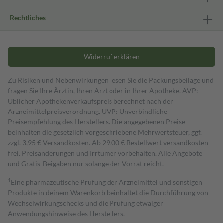
Rechtliches
Widerruf erklären
Zu Risiken und Nebenwirkungen lesen Sie die Packungsbeilage und
fragen Sie Ihre Ärztin, Ihren Arzt oder in Ihrer Apotheke. AVP:
Üblicher Apothekenverkaufspreis berechnet nach der
Arzneimittelpreisverordnung. UVP: Unverbindliche
Preisempfehlung des Herstellers. Die angegebenen Preise
beinhalten die gesetzlich vorgeschriebene Mehrwertsteuer, ggf.
zzgl. 3,95 € Versandkosten. Ab 29,00 € Bestell­wert versand­kosten­
frei. Preisänderungen und Irrtümer vorbehalten. Alle Angebote
und Gratis-Beigaben nur solange der Vorrat reicht.
1
Eine pharmazeutische Prüfung der Arzneimittel und sonstigen
Produkte in deinem Warenkorb beinhaltet die Durchführung von
Wechselwirkungschecks und die Prüfung etwaiger
Anwendungshinweise des Herstellers.