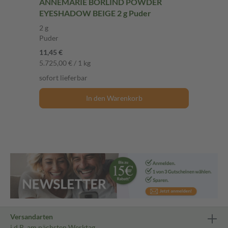
ANNEMARIE BÖRLIND POWDER
EYESHADOW BEIGE 2 g Puder
2 g
Puder
11,45 €
5.725,00 € / 1 kg
sofort lieferbar
In den Warenkorb
Versandarten
i.d.R. am nächsten Werktag