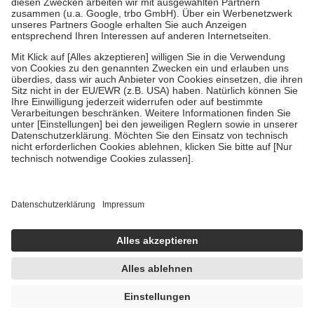
Diese Regeln gelten grundsätzlich auch für Online-Apotheken.
Bei Heilmitteln und häuslicher Krankenpflege beträgt die
Zuzahlung zehn Prozent der Kosten sowie zehn Euro je
Verordnung.
Um das Engagement der Versicherten für ihre eigene Gesundheit zu
stärken und die besondere Stellung der Familie zu unterstützen,
fallen
keine Zuzahlungen
an bei:
• Kindern und Jugendlichen bis zum vollendeten 18. Lebensjahr
mit Ausnahme der Fahrkosten
• Untersuchungen zur Vorsorge und Früherkennung, die von der
GKV getragen werden
• empfohlenen Schutzimpfungen
• Harn- und Blutteststreifen
Wir nutzen Trusted Shops als unabhängigen Dienstleister für die
Einholung von Bewertungen. Trusted Shops hat Maßnahmen
getroffen, um sicherzustellen, dass es sich um echte Bewertungen
handelt. Mehr Informationen findest du hier:
https://help.etrusted.com/hc/de/articles/4419944605341
Einige Bilder und Inhalte wurden unter Zuhilfenahme künstlicher
Intelligenz erstellt.