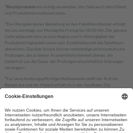
2
Biozidprodukte
vorsichtig verwenden. Vor Gebrauch stets Etikett
und Produktinformationen lesen.
3
Die Übergabe deiner Bestellung an den Paketdienstleister erfolgt
bei uns werktags von Montag bis Freitag bis 18:00 Uhr. Der genaue
Lieferzeitpunkt kann je nach Region und in Abhängigkeit der
Produktverfügbarkeit sowie vom Zustellzeitpunkt des Spediteurs
abweichen. Darüber hinaus können notwendige pharmazeutische
Prüfungen, die zu deiner Arzneimittelsicherheit dienen, die
Lieferfrist um die Dauer der Prüfungen einschließlich Klärungen
verlängern.
4
Für verschreibungspflichtige Medikamente stellt der Arzt ein
Rezept aus und der Patient erhält sie in der Apotheke. Die
gesetzliche Krankenversicherung übernimmt in der Regel die
Kosten dafür, der Versicherte trägt einen Teil davon als Zuzahlung
mit.
Grundsätzlich leisten Mitglieder Zuzahlungen in Höhe von zehn
Prozent des Abgabepreises,
mindestens
jedoch
fünf Euro
und
höchstens zehn Euro.
Es sind jedoch nie mehr als die tatsächlichen
Kosten der Leistung zu entrichten.