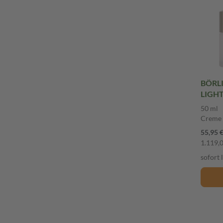
BÖRL
LIGHT
50 ml
Creme
55,95 
1.119,0
sofort 