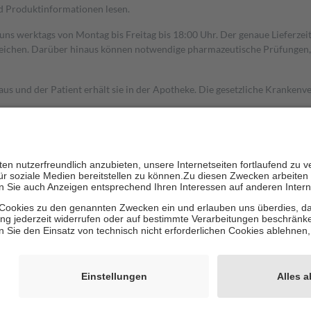
nd Produktinformationen lesen.
 uns werktags von Montag bis Freitag bis 18:00 Uhr. Der genaue Lieferze
ichen. Darüber hinaus können notwendige pharmazeutische Prüfungen, die
aus und der Patient erhält sie in der Apotheke. Die gesetzliche Krankenv
ent des Abgabepreises,
mindestens
jedoch
fünf Euro
und
höchstens zehn 
zehn Prozent der Kosten sowie zehn Euro je Verordnung.
rken und die besondere Stellung der Familie zu unterstützen, fallen
kein
 Ausnahme der Fahrkosten
 getragen werden
holung von Bewertungen. Trusted Shops hat Maßnahmen getroffen, um sic
cles/4419944605341
igenz erstellt.