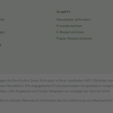
e
So geht's
nto
Newsletter anfordern
Freunde werben
gen
E-Rezept einlösen
Papier Rezept einlösen
g
gen Sie Ihre Ärztin, Ihren Arzt oder in Ihrer Apotheke. AVP: Üblicher A
s Herstellers. Die angegebenen Preise beinhalten die gesetzlich vorgesc
alten. Alle Angebote und Gratis-Beigaben nur solange der Vorrat reicht.
dukte in deinem Warenkorb beinhaltet die Durchführung von Wechselwir