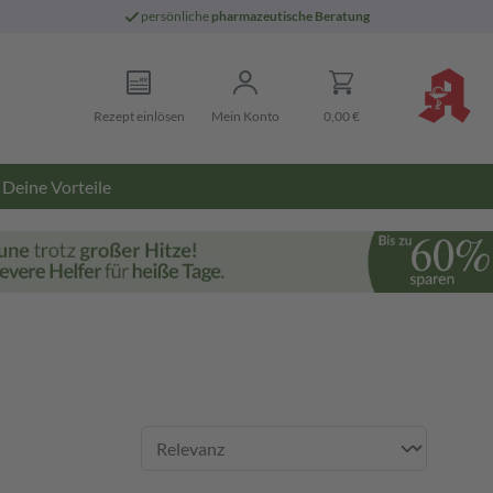
persönliche
pharmazeutische Beratung
Rezept einlösen
Mein Konto
0,00 €
Deine Vorteile