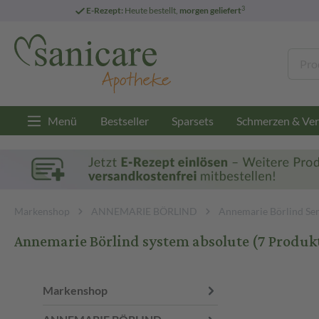
3
E-Rezept:
Heute bestellt,
morgen geliefert
Menü
Bestseller
Sparsets
Schmerzen & Ver
Markenshop
ANNEMARIE BÖRLIND
Annemarie Börlind Ser
Annemarie Börlind system absolute
(7 Produk
Markenshop