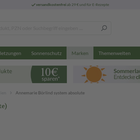
versandkostenfrei
ab 29 € und für E-Rezepte
letzungen
Sonnenschutz
Themenwelten
Marken
ien
Annemarie Börlind system absolute
te)