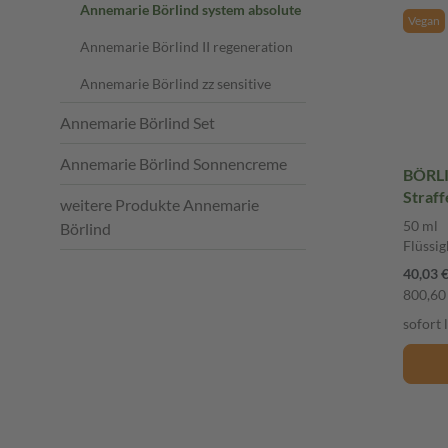
Annemarie Börlind system absolute
Vegan
Annemarie Börlind II regeneration
Annemarie Börlind zz sensitive
Annemarie Börlind Set
Annemarie Börlind Sonnencreme
BÖRL
Straff
weitere Produkte Annemarie
Flüssi
50 ml
Börlind
Flüssig
40,03 
800,60 
sofort 