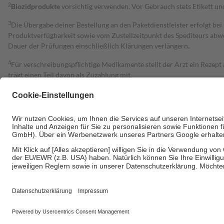
2
Biozidprodukte
vorsichtig verwenden. Vor Gebrauch stets Etikett u
3
Die Übergabe deiner Bestellung an den Paketdienstleister erfolgt bei
Produktverfügbarkeit sowie vom Zustellzeitpunkt des Spediteurs abwe
Dauer der Prüfungen einschließlich Klärungen verlängern.
4
Für verschreibungspflichtige Medikamente stellt der Arzt ein Rezept 
trägt einen Teil davon als Zuzahlung mit.
Grundsätzlich leisten Mitglieder Zuzahlungen in Höhe von zehn Proz
zu entrichten.
Diese Regeln gelten grundsätzlich auch für Online-Apotheken.
Bei Heilmitteln und häuslicher Krankenpflege beträgt die Zuzahlung 
Um das Engagement der Versicherten für ihre eigene Gesundheit zu stä
• Kindern und Jugendlichen bis zum vollendeten 18. Lebensjahr mit
• Untersuchungen zur Vorsorge und Früherkennung, die von der GKV
• empfohlenen Schutzimpfungen
• Harn- und Blutteststreifen
Wir nutzen Trusted Shops als unabhängigen Dienstleister für die Ein
Informationen findest du hier: https://help.etrusted.com/hc/de/arti
Einige Bilder und Inhalte wurden unter Zuhilfenahme künstlicher Intell