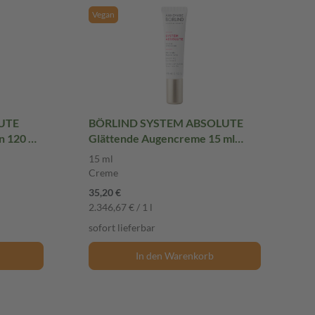
Vegan
UTE
BÖRLIND SYSTEM ABSOLUTE
n 120 ml
Glättende Augencreme 15 ml
Creme
15 ml
Creme
35,20 €
2.346,67 € / 1 l
sofort lieferbar
In den Warenkorb