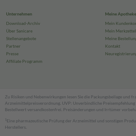
Unternehmen
Meine Apothek
Download-Archiv
Mein Kundenko
Über Sanicare
Mein Merkzettel
Stellenangebote
Meine Bestellun
Partner
Kontakt
Presse
Neuregistrierun
Affiliate Programm
Zu Risiken und Nebenwirkungen lesen Sie die Packungsbeilage und fra
Arzneimittelpreisverordnung. UVP: Unverbindliche Preisempfehlung de
Bestell­wert versand­kosten­frei. Preisänderungen und Irrtümer vorbeh
1
Eine pharmazeutische Prüfung der Arzneimittel und sonstigen Pro
Herstellers.