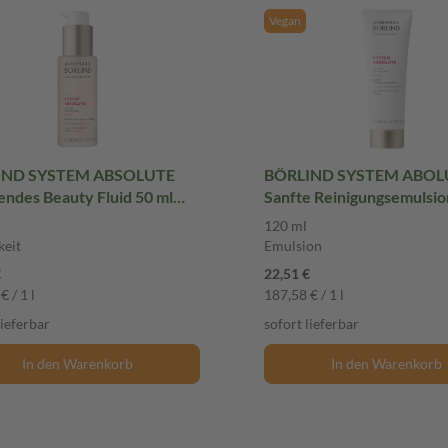
Vegan
IND SYSTEM ABSOLUTE
BÖRLIND SYSTEM ABOL
endes Beauty Fluid 50 ml
Sanfte Reinigungsemulsio
gkeit
Emulsion
120 ml
keit
Emulsion
€
22,51 €
€ / 1 l
187,58 € / 1 l
lieferbar
sofort lieferbar
In den Warenkorb
In den Warenkorb