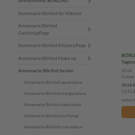
ANNEMARIE BÖRLIND
Annemarie Börlind für Männer
Annemarie Börlind
Gesichtspflege
Annemarie Börlind Körperpflege
BÖRL
Annemarie Börlind Make up
Tages
Annemarie Börlind Serien
50 ml
Creme
Annemarie Börlind aquanature
50,56 
1.011,2
Annemarie Börlind energynature
sofort 
Annemarie Börlind naturoyale
Annemarie Börlind purifying
Annemarie Börlind rose nature