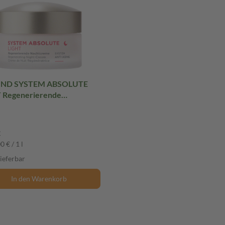
IND SYSTEM ABSOLUTE
 Regenerierende
Nachtcreme 50 ml Creme
€
0 € / 1 l
lieferbar
In den Warenkorb