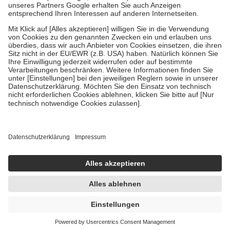
Bei Heilmitteln und häuslicher Krankenpflege beträgt die
Zuzahlung zehn Prozent der Kosten sowie zehn Euro je
Verordnung.
Um das Engagement der Versicherten für ihre eigene Gesundheit zu
stärken und die besondere Stellung der Familie zu unterstützen,
fallen
keine Zuzahlungen
an bei:
• Kindern und Jugendlichen bis zum vollendeten 18. Lebensjahr
mit Ausnahme der Fahrkosten
• Untersuchungen zur Vorsorge und Früherkennung, die von der
GKV getragen werden
• empfohlenen Schutzimpfungen
• Harn- und Blutteststreifen
Wir nutzen Trusted Shops als unabhängigen Dienstleister für die
Einholung von Bewertungen. Trusted Shops hat Maßnahmen
getroffen, um sicherzustellen, dass es sich um echte Bewertungen
handelt. Mehr Informationen findest du hier:
https://help.etrusted.com/hc/de/articles/4419944605341
Einige Bilder und Inhalte wurden unter Zuhilfenahme künstlicher
Intelligenz erstellt.