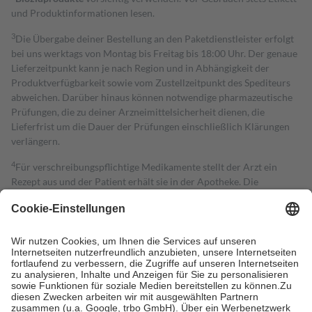
und Produktinformationen lesen.
3
Die Übergabe deiner Bestellung an den Paketdienstleister erfolgt
bei uns werktags von Montag bis Freitag bis 18:00 Uhr. Der genaue
Lieferzeitpunkt kann je nach Region und in Abhängigkeit der
Produktverfügbarkeit sowie vom Zustellzeitpunkt des Spediteurs
abweichen. Darüber hinaus können notwendige pharmazeutische
Prüfungen, die zu deiner Arzneimittelsicherheit dienen, die
Lieferfrist um die Dauer der Prüfungen einschließlich Klärungen
verlängern.
4
Für verschreibungspflichtige Medikamente stellt der Arzt ein
Rezept aus und der Patient erhält sie in der Apotheke. Die
gesetzliche Krankenversicherung übernimmt in der Regel die
Kosten dafür, der Versicherte trägt einen Teil davon als Zuzahlung
mit.
Grundsätzlich leisten Mitglieder Zuzahlungen in Höhe von zehn
Prozent des Abgabepreises,
mindestens
jedoch
fünf Euro
und
höchstens zehn Euro.
Es sind jedoch nie mehr als die tatsächlichen
Kosten der Leistung zu entrichten.
Diese Regeln gelten grundsätzlich auch für Online-Apotheken.