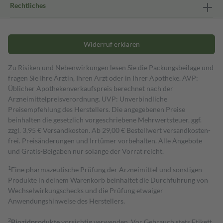
Rechtliches
Widerruf erklären
Zu Risiken und Nebenwirkungen lesen Sie die Packungsbeilage und
fragen Sie Ihre Ärztin, Ihren Arzt oder in Ihrer Apotheke. AVP:
Üblicher Apothekenverkaufspreis berechnet nach der
Arzneimittelpreisverordnung. UVP: Unverbindliche
Preisempfehlung des Herstellers. Die angegebenen Preise
beinhalten die gesetzlich vorgeschriebene Mehrwertsteuer, ggf.
zzgl. 3,95 € Versandkosten. Ab 29,00 € Bestell­wert versand­kosten­
frei. Preisänderungen und Irrtümer vorbehalten. Alle Angebote
und Gratis-Beigaben nur solange der Vorrat reicht.
1
Eine pharmazeutische Prüfung der Arzneimittel und sonstigen
Produkte in deinem Warenkorb beinhaltet die Durchführung von
Wechselwirkungschecks und die Prüfung etwaiger
Anwendungshinweise des Herstellers.
2
Biozidprodukte
vorsichtig verwenden. Vor Gebrauch stets Etikett