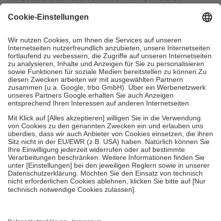
gesetzliche Krankenversicherung übernimmt in der Regel die
Kosten dafür, der Versicherte trägt einen Teil davon als Zuzahlung
mit.
Grundsätzlich leisten Mitglieder Zuzahlungen in Höhe von zehn
Prozent des Abgabepreises,
mindestens
jedoch
fünf Euro
und
höchstens zehn Euro.
Es sind jedoch nie mehr als die tatsächlichen
Kosten der Leistung zu entrichten.
Diese Regeln gelten grundsätzlich auch für Online-Apotheken.
Bei Heilmitteln und häuslicher Krankenpflege beträgt die
Zuzahlung zehn Prozent der Kosten sowie zehn Euro je
Verordnung.
Um das Engagement der Versicherten für ihre eigene Gesundheit zu
stärken und die besondere Stellung der Familie zu unterstützen,
fallen
keine Zuzahlungen
an bei:
• Kindern und Jugendlichen bis zum vollendeten 18. Lebensjahr
mit Ausnahme der Fahrkosten
• Untersuchungen zur Vorsorge und Früherkennung, die von der
GKV getragen werden
• empfohlenen Schutzimpfungen
• Harn- und Blutteststreifen