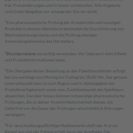
frei. Preisänderungen und Irrtümer vorbehalten. Alle Angebote
und Gratis-Beigaben nur solange der Vorrat reicht.
1
Eine pharmazeutische Prüfung der Arzneimittel und sonstigen
Produkte in deinem Warenkorb beinhaltet die Durchführung von
Wechselwirkungschecks und die Prüfung etwaiger
Anwendungshinweise des Herstellers.
2
Biozidprodukte
vorsichtig verwenden. Vor Gebrauch stets Etikett
und Produktinformationen lesen.
3
Die Übergabe deiner Bestellung an den Paketdienstleister erfolgt
bei uns werktags von Montag bis Freitag bis 18:00 Uhr. Der genaue
Lieferzeitpunkt kann je nach Region und in Abhängigkeit der
Produktverfügbarkeit sowie vom Zustellzeitpunkt des Spediteurs
abweichen. Darüber hinaus können notwendige pharmazeutische
Prüfungen, die zu deiner Arzneimittelsicherheit dienen, die
Lieferfrist um die Dauer der Prüfungen einschließlich Klärungen
verlängern.
4
Für verschreibungspflichtige Medikamente stellt der Arzt ein
Rezept aus und der Patient erhält sie in der Apotheke. Die