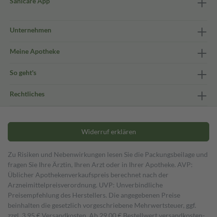
Sanicare App
Unternehmen
Meine Apotheke
So geht's
Rechtliches
Widerruf erklären
Zu Risiken und Nebenwirkungen lesen Sie die Packungsbeilage und
fragen Sie Ihre Ärztin, Ihren Arzt oder in Ihrer Apotheke. AVP:
Üblicher Apothekenverkaufspreis berechnet nach der
Arzneimittelpreisverordnung. UVP: Unverbindliche
Preisempfehlung des Herstellers. Die angegebenen Preise
beinhalten die gesetzlich vorgeschriebene Mehrwertsteuer, ggf.
zzgl. 3,95 € Versandkosten. Ab 29,00 € Bestell­wert versand­kosten­