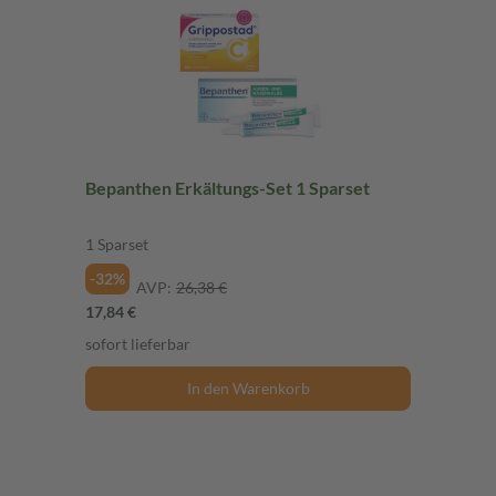
Bepanthen Erkältungs-Set 1 Sparset
1 Sparset
-32%
AVP:
26,38 €
17,84 €
sofort lieferbar
In den Warenkorb