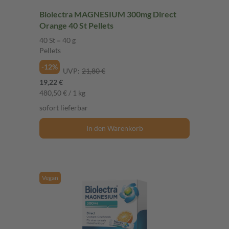
Biolectra MAGNESIUM 300mg Direct
Orange 40 St Pellets
40 St = 40 g
Pellets
-12%
UVP:
21,80 €
19,22 €
480,50 € / 1 kg
sofort lieferbar
In den Warenkorb
Vegan