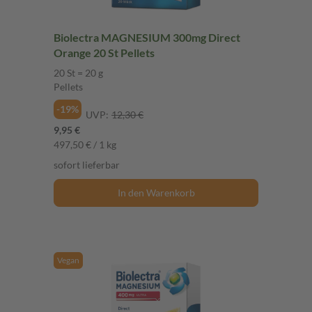
Biolectra MAGNESIUM 300mg Direct
Orange 20 St Pellets
20 St = 20 g
Pellets
-19%
UVP:
12,30 €
9,95 €
497,50 € / 1 kg
sofort lieferbar
In den Warenkorb
Vegan