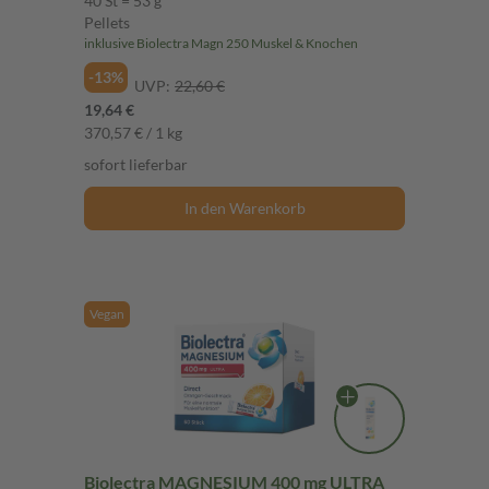
40 St = 53 g
Pellets
inklusive Biolectra Magn 250 Muskel & Knochen
-13%
UVP:
22,60 €
19,64 €
370,57 € / 1 kg
sofort lieferbar
In den Warenkorb
Vegan
Biolectra MAGNESIUM 400 mg ULTRA