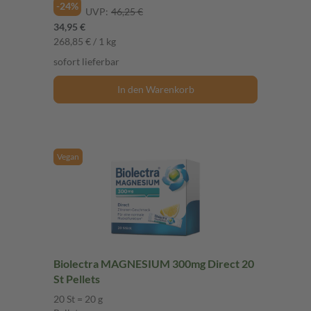
-24%
UVP:
46,25 €
34,95 €
268,85 € / 1 kg
sofort lieferbar
In den Warenkorb
Vegan
Biolectra MAGNESIUM 300mg Direct 20
St Pellets
20 St = 20 g