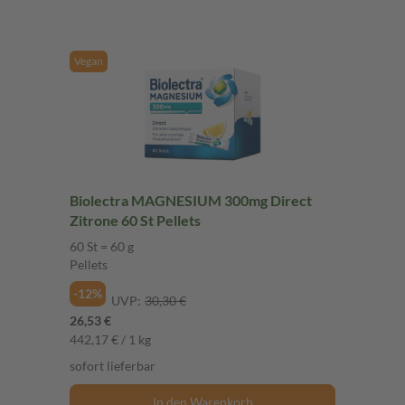
Vegan
Biolectra MAGNESIUM 300mg Direct
Zitrone 60 St Pellets
60 St = 60 g
Pellets
-12%
UVP:
30,30 €
26,53 €
442,17 € / 1 kg
sofort lieferbar
In den Warenkorb