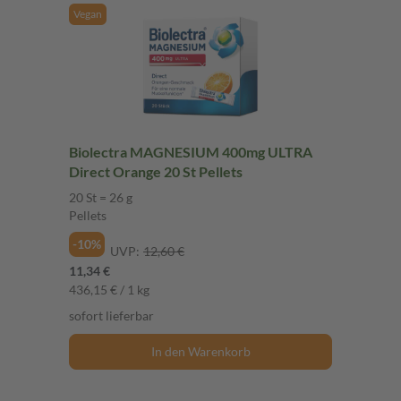
Vegan
Biolectra MAGNESIUM 400mg ULTRA
Direct Orange 20 St Pellets
20 St = 26 g
Pellets
-10%
UVP:
12,60 €
11,34 €
436,15 € / 1 kg
sofort lieferbar
In den Warenkorb