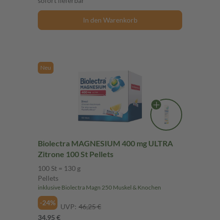
sofort lieferbar
In den Warenkorb
Neu
Biolectra MAGNESIUM 400 mg ULTRA
Zitrone 100 St Pellets
100 St = 130 g
Pellets
inklusive Biolectra Magn 250 Muskel & Knochen
-24%
UVP:
46,25 €
34,95 €