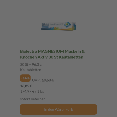
Biolectra MAGNESIUM Muskeln &
Knochen Aktiv 30 St Kautabletten
30 St = 96,3 g
Kautabletten
-14%
UVP:
19,50 €
16,85 €
174,97 € / 1 kg
sofort lieferbar
In den Warenkorb