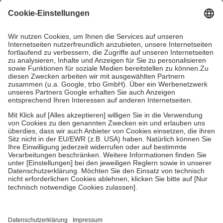
gesetzliche Krankenversicherung übernimmt in der Regel die
Kosten dafür, der Versicherte trägt einen Teil davon als Zuzahlung
mit.
Grundsätzlich leisten Mitglieder Zuzahlungen in Höhe von zehn
Prozent des Abgabepreises,
mindestens
jedoch
fünf Euro
und
höchstens zehn Euro.
Es sind jedoch nie mehr als die tatsächlichen
Kosten der Leistung zu entrichten.
Diese Regeln gelten grundsätzlich auch für Online-Apotheken.
Bei Heilmitteln und häuslicher Krankenpflege beträgt die
Zuzahlung zehn Prozent der Kosten sowie zehn Euro je
Verordnung.
Um das Engagement der Versicherten für ihre eigene Gesundheit zu
stärken und die besondere Stellung der Familie zu unterstützen,
fallen
keine Zuzahlungen
an bei:
• Kindern und Jugendlichen bis zum vollendeten 18. Lebensjahr
mit Ausnahme der Fahrkosten
• Untersuchungen zur Vorsorge und Früherkennung, die von der
GKV getragen werden
• empfohlenen Schutzimpfungen
• Harn- und Blutteststreifen
Wir nutzen Trusted Shops als unabhängigen Dienstleister für die