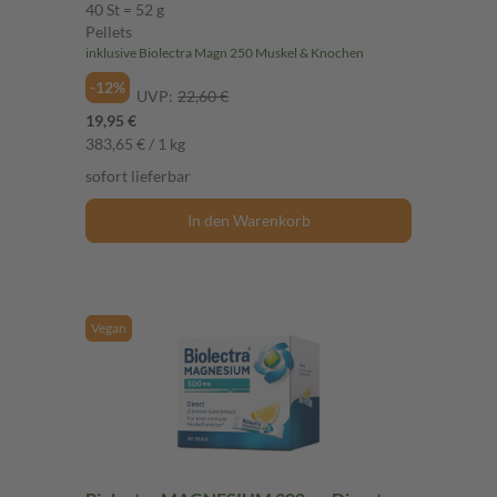
40 St = 52 g
Pellets
inklusive Biolectra Magn 250 Muskel & Knochen
-12%
UVP:
22,60 €
19,95 €
383,65 € / 1 kg
sofort lieferbar
In den Warenkorb
Vegan