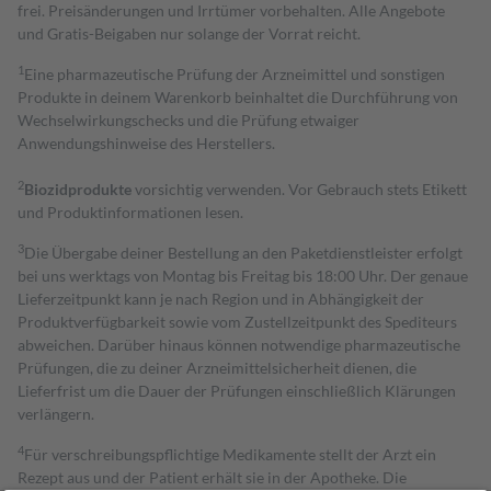
frei. Preisänderungen und Irrtümer vorbehalten. Alle Angebote
und Gratis-Beigaben nur solange der Vorrat reicht.
1
Eine pharmazeutische Prüfung der Arzneimittel und sonstigen
Produkte in deinem Warenkorb beinhaltet die Durchführung von
Wechselwirkungschecks und die Prüfung etwaiger
Anwendungshinweise des Herstellers.
2
Biozidprodukte
vorsichtig verwenden. Vor Gebrauch stets Etikett
und Produktinformationen lesen.
3
Die Übergabe deiner Bestellung an den Paketdienstleister erfolgt
bei uns werktags von Montag bis Freitag bis 18:00 Uhr. Der genaue
Lieferzeitpunkt kann je nach Region und in Abhängigkeit der
Produktverfügbarkeit sowie vom Zustellzeitpunkt des Spediteurs
abweichen. Darüber hinaus können notwendige pharmazeutische
Prüfungen, die zu deiner Arzneimittelsicherheit dienen, die
Lieferfrist um die Dauer der Prüfungen einschließlich Klärungen
verlängern.
4
Für verschreibungspflichtige Medikamente stellt der Arzt ein
Rezept aus und der Patient erhält sie in der Apotheke. Die