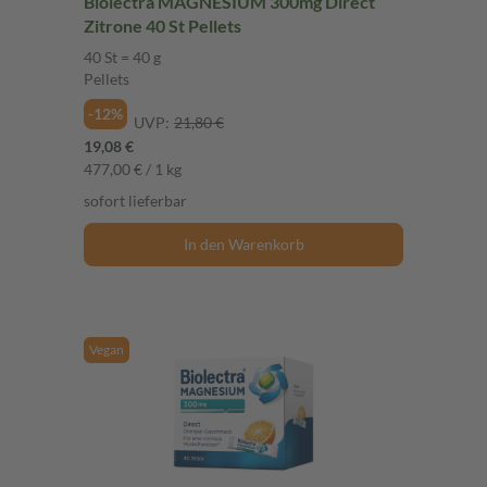
Biolectra MAGNESIUM 300mg Direct
Zitrone 40 St Pellets
40 St = 40 g
Pellets
-12%
UVP:
21,80 €
19,08 €
477,00 € / 1 kg
sofort lieferbar
In den Warenkorb
Vegan