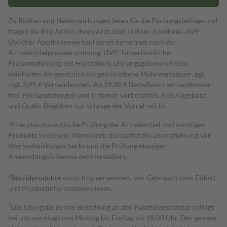
Zu Risiken und Nebenwirkungen lesen Sie die Packungsbeilage und
fragen Sie Ihre Ärztin, Ihren Arzt oder in Ihrer Apotheke. AVP:
Üblicher Apothekenverkaufspreis berechnet nach der
Arzneimittelpreisverordnung. UVP: Unverbindliche
Preisempfehlung des Herstellers. Die angegebenen Preise
beinhalten die gesetzlich vorgeschriebene Mehrwertsteuer, ggf.
zzgl. 3,95 € Versandkosten. Ab 29,00 € Bestell­wert versand­kosten­
frei. Preisänderungen und Irrtümer vorbehalten. Alle Angebote
und Gratis-Beigaben nur solange der Vorrat reicht.
1
Eine pharmazeutische Prüfung der Arzneimittel und sonstigen
Produkte in deinem Warenkorb beinhaltet die Durchführung von
Wechselwirkungschecks und die Prüfung etwaiger
Anwendungshinweise des Herstellers.
2
Biozidprodukte
vorsichtig verwenden. Vor Gebrauch stets Etikett
und Produktinformationen lesen.
3
Die Übergabe deiner Bestellung an den Paketdienstleister erfolgt
bei uns werktags von Montag bis Freitag bis 18:00 Uhr. Der genaue