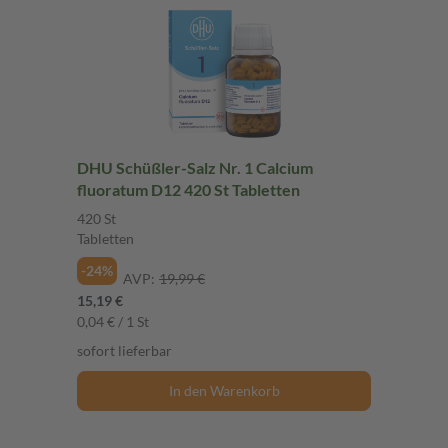
DHU Schüßler-Salz Nr. 1 Calcium
fluoratum D12 420 St Tabletten
420 St
Tabletten
-24%
AVP:
19,99 €
15,19 €
0,04 € / 1 St
sofort lieferbar
In den Warenkorb