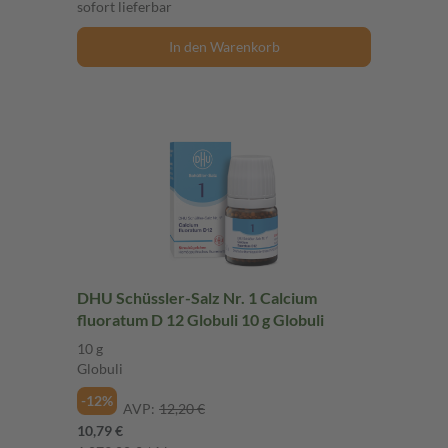
sofort lieferbar
In den Warenkorb
DHU Schüssler-Salz Nr. 1 Calcium
fluoratum D 12 Globuli 10 g Globuli
10 g
Globuli
-12%
AVP:
12,20 €
10,79 €