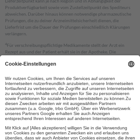
Lieferzeitpunkt kann je nach Region und in Abhängigkeit der
Produktverfügbarkeit sowie vom Zustellzeitpunkt des Spediteurs
abweichen. Darüber hinaus können notwendige pharmazeutische
Prüfungen, die zu deiner Arzneimittelsicherheit dienen, die
Lieferfrist um die Dauer der Prüfungen einschließlich Klärungen
verlängern.
4
Für verschreibungspflichtige Medikamente stellt der Arzt ein
Rezept aus und der Patient erhält sie in der Apotheke. Die
gesetzliche Krankenversicherung übernimmt in der Regel die
Kosten dafür, der Versicherte trägt einen Teil davon als Zuzahlung
mit.
Grundsätzlich leisten Mitglieder Zuzahlungen in Höhe von zehn
Prozent des Abgabepreises,
mindestens
jedoch
fünf Euro
und
höchstens zehn Euro.
Es sind jedoch nie mehr als die tatsächlichen
Kosten der Leistung zu entrichten.
Diese Regeln gelten grundsätzlich auch für Online-Apotheken.
Bei Heilmitteln und häuslicher Krankenpflege beträgt die
Zuzahlung zehn Prozent der Kosten sowie zehn Euro je
Verordnung.
Um das Engagement der Versicherten für ihre eigene Gesundheit zu
stärken und die besondere Stellung der Familie zu unterstützen,