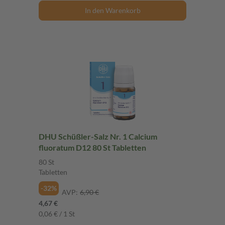
In den Warenkorb
DHU Schüßler-Salz Nr. 1 Calcium
fluoratum D12 80 St Tabletten
80 St
Tabletten
-32%
AVP:
6,90 €
4,67 €
0,06 € / 1 St