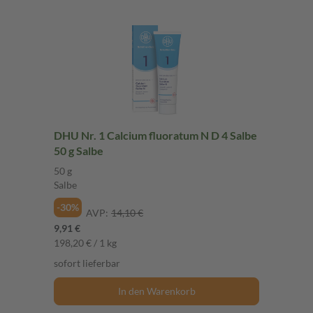
DHU Nr. 1 Calcium fluoratum N D 4 Salbe
50 g Salbe
50 g
Salbe
-30%
AVP:
14,10 €
9,91 €
198,20 € / 1 kg
sofort lieferbar
In den Warenkorb