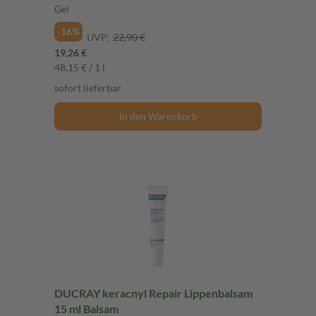
Gel
-16%
UVP:
22,90 €
19,26 €
48,15 € / 1 l
sofort lieferbar
In den Warenkorb
DUCRAY keracnyl Repair Lippenbalsam
15 ml Balsam