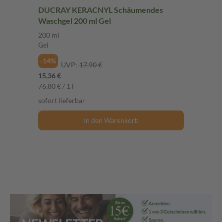
DUCRAY KERACNYL Schäumendes
Waschgel 200 ml Gel
200 ml
Gel
-14%
UVP:
17,90 €
15,36 €
76,80 € / 1 l
sofort lieferbar
In den Warenkorb