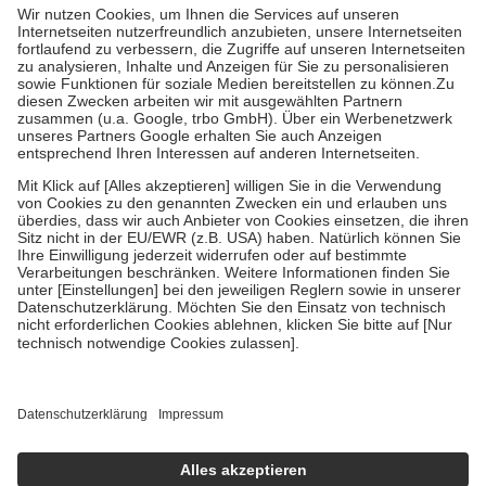
Grundsätzlich leisten Mitglieder Zuzahlungen in Höhe von zehn
Prozent des Abgabepreises,
mindestens
jedoch
fünf Euro
und
höchstens zehn Euro.
Es sind jedoch nie mehr als die tatsächlichen
Kosten der Leistung zu entrichten.
Diese Regeln gelten grundsätzlich auch für Online-Apotheken.
Bei Heilmitteln und häuslicher Krankenpflege beträgt die
Zuzahlung zehn Prozent der Kosten sowie zehn Euro je
Verordnung.
Um das Engagement der Versicherten für ihre eigene Gesundheit zu
stärken und die besondere Stellung der Familie zu unterstützen,
fallen
keine Zuzahlungen
an bei:
• Kindern und Jugendlichen bis zum vollendeten 18. Lebensjahr
mit Ausnahme der Fahrkosten
• Untersuchungen zur Vorsorge und Früherkennung, die von der
GKV getragen werden
• empfohlenen Schutzimpfungen
• Harn- und Blutteststreifen
Wir nutzen Trusted Shops als unabhängigen Dienstleister für die
Einholung von Bewertungen. Trusted Shops hat Maßnahmen
getroffen, um sicherzustellen, dass es sich um echte Bewertungen
handelt. Mehr Informationen findest du hier: