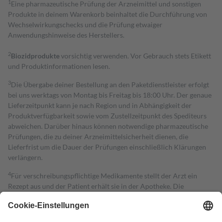
1
Eine pharmazeutische Prüfung der Arzneimittel und sonstigen
Produkte in deinem Warenkorb beinhaltet die Durchführung von
Wechselwirkungschecks und die Prüfung etwaiger
Anwendungshinweise des Herstellers.
2
Biozidprodukte
vorsichtig verwenden. Vor Gebrauch stets Etikett
und Produktinformationen lesen.
3
Die Übergabe deiner Bestellung an den Paketdienstleister erfolgt
bei uns werktags von Montag bis Freitag bis 18:00 Uhr. Der genaue
Lieferzeitpunkt kann je nach Region und in Abhängigkeit der
Produktverfügbarkeit sowie vom Zustellzeitpunkt des Spediteurs
abweichen. Darüber hinaus können notwendige pharmazeutische
Prüfungen, die zu deiner Arzneimittelsicherheit dienen, die
Lieferfrist um die Dauer der Prüfungen einschließlich Klärungen
verlängern.
4
Für verschreibungspflichtige Medikamente stellt der Arzt ein
Rezept aus und der Patient erhält sie in der Apotheke. Die
gesetzliche Krankenversicherung übernimmt in der Regel die
Kosten dafür, der Versicherte trägt einen Teil davon als Zuzahlung
mit.