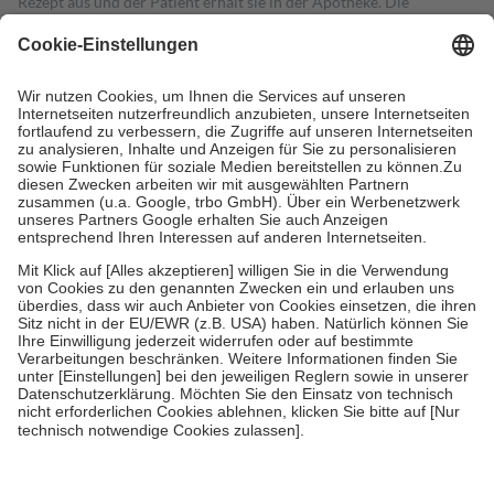
Rezept aus und der Patient erhält sie in der Apotheke. Die
gesetzliche Krankenversicherung übernimmt in der Regel die
Kosten dafür, der Versicherte trägt einen Teil davon als Zuzahlung
mit.
Grundsätzlich leisten Mitglieder Zuzahlungen in Höhe von zehn
Prozent des Abgabepreises,
mindestens
jedoch
fünf Euro
und
höchstens zehn Euro.
Es sind jedoch nie mehr als die tatsächlichen
Kosten der Leistung zu entrichten.
Diese Regeln gelten grundsätzlich auch für Online-Apotheken.
Bei Heilmitteln und häuslicher Krankenpflege beträgt die
Zuzahlung zehn Prozent der Kosten sowie zehn Euro je
Verordnung.
Um das Engagement der Versicherten für ihre eigene Gesundheit zu
stärken und die besondere Stellung der Familie zu unterstützen,
fallen
keine Zuzahlungen
an bei:
• Kindern und Jugendlichen bis zum vollendeten 18. Lebensjahr
mit Ausnahme der Fahrkosten
• Untersuchungen zur Vorsorge und Früherkennung, die von der
GKV getragen werden
• empfohlenen Schutzimpfungen
• Harn- und Blutteststreifen