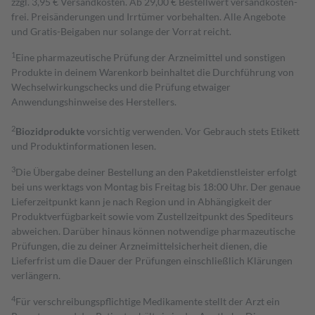
zzgl. 3,95 € Versandkosten. Ab 29,00 € Bestell­wert versand­kosten­
frei. Preisänderungen und Irrtümer vorbehalten. Alle Angebote
und Gratis-Beigaben nur solange der Vorrat reicht.
1
Eine pharmazeutische Prüfung der Arzneimittel und sonstigen
Produkte in deinem Warenkorb beinhaltet die Durchführung von
Wechselwirkungschecks und die Prüfung etwaiger
Anwendungshinweise des Herstellers.
2
Biozidprodukte
vorsichtig verwenden. Vor Gebrauch stets Etikett
und Produktinformationen lesen.
3
Die Übergabe deiner Bestellung an den Paketdienstleister erfolgt
bei uns werktags von Montag bis Freitag bis 18:00 Uhr. Der genaue
Lieferzeitpunkt kann je nach Region und in Abhängigkeit der
Produktverfügbarkeit sowie vom Zustellzeitpunkt des Spediteurs
abweichen. Darüber hinaus können notwendige pharmazeutische
Prüfungen, die zu deiner Arzneimittelsicherheit dienen, die
Lieferfrist um die Dauer der Prüfungen einschließlich Klärungen
verlängern.
4
Für verschreibungspflichtige Medikamente stellt der Arzt ein