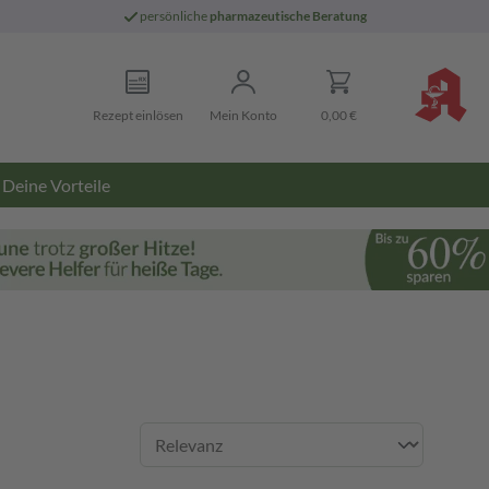
persönliche
pharmazeutische Beratung
Rezept einlösen
Mein Konto
0,00 €
Deine Vorteile