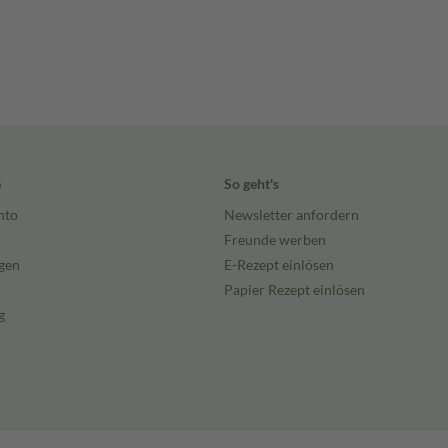
e
So geht's
nto
Newsletter anfordern
Freunde werben
gen
E-Rezept einlösen
Papier Rezept einlösen
g