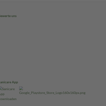
Bewerte uns
Sanicare App