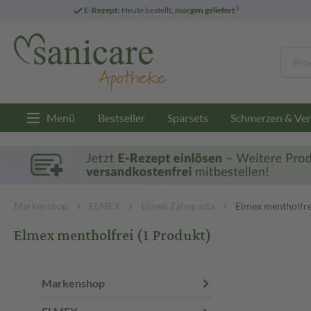
3
E-Rezept:
Heute bestellt,
morgen geliefert
Menü
Bestseller
Sparsets
Schmerzen & Ver
Markenshop
ELMEX
Elmex Zahnpasta
Elmex mentholfre
Elmex mentholfrei
(1 Produkt)
Markenshop