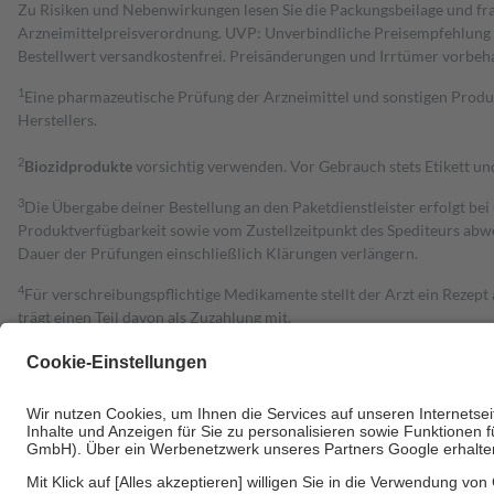
Zu Risiken und Nebenwirkungen lesen Sie die Packungsbeilage und fra
Arzneimittelpreisverordnung. UVP: Unverbindliche Preisempfehlung de
Bestell­wert versand­kosten­frei. Preisänderungen und Irrtümer vorbeh
1
Eine pharmazeutische Prüfung der Arzneimittel und sonstigen Pro
Herstellers.
2
Biozidprodukte
vorsichtig verwenden. Vor Gebrauch stets Etikett u
3
Die Übergabe deiner Bestellung an den Paketdienstleister erfolgt bei
Produktverfügbarkeit sowie vom Zustellzeitpunkt des Spediteurs abwe
Dauer der Prüfungen einschließlich Klärungen verlängern.
4
Für verschreibungspflichtige Medikamente stellt der Arzt ein Rezept 
trägt einen Teil davon als Zuzahlung mit.
Grundsätzlich leisten Mitglieder Zuzahlungen in Höhe von zehn Proz
zu entrichten.
Diese Regeln gelten grundsätzlich auch für Online-Apotheken.
Bei Heilmitteln und häuslicher Krankenpflege beträgt die Zuzahlung 
Um das Engagement der Versicherten für ihre eigene Gesundheit zu stä
• Kindern und Jugendlichen bis zum vollendeten 18. Lebensjahr mit
• Untersuchungen zur Vorsorge und Früherkennung, die von der GKV