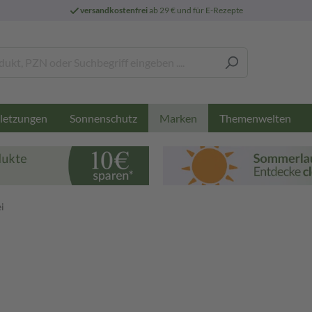
versandkostenfrei
ab 29 € und für E-Rezepte
letzungen
Sonnenschutz
Themenwelten
Marken
i