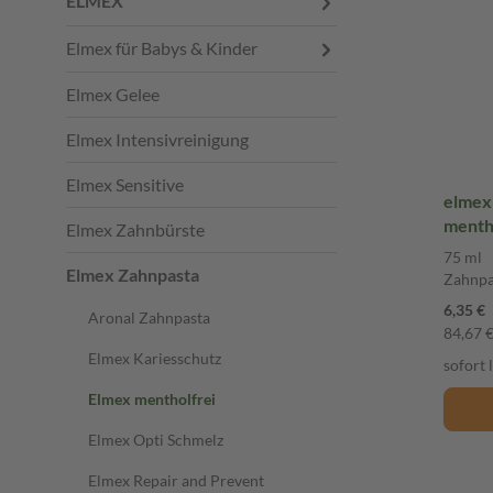
ELMEX
Elmex für Babys & Kinder
Elmex Gelee
Elmex Intensivreinigung
Elmex Sensitive
elme
menth
Elmex Zahnbürste
ätheri
75 ml
Elmex Zahnpasta
Zahnpa
6,35 €
Aronal Zahnpasta
84,67 € 
Elmex Kariesschutz
sofort 
Elmex mentholfrei
Elmex Opti Schmelz
Elmex Repair and Prevent