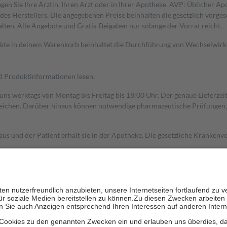
gen Sie Ihre Ärztin, Ihren Arzt oder in Ihrer Apotheke. AVP: Üblicher A
s Herstellers. Die angegebenen Preise beinhalten die gesetzlich vorgesc
alten. Alle Angebote und Gratis-Beigaben nur solange der Vorrat reicht.
dukte in deinem Warenkorb beinhaltet die Durchführung von Wechselwir
nd Produktinformationen lesen.
 uns werktags von Montag bis Freitag bis 18:00 Uhr. Der genaue Lieferze
ichen. Darüber hinaus können notwendige pharmazeutische Prüfungen, die
aus und der Patient erhält sie in der Apotheke. Die gesetzliche Krankenv
ent des Abgabepreises,
mindestens
jedoch
fünf Euro
und
höchstens zehn 
zehn Prozent der Kosten sowie zehn Euro je Verordnung.
rken und die besondere Stellung der Familie zu unterstützen, fallen
kein
 Ausnahme der Fahrkosten
 getragen werden