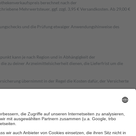
pothekenverkaufspreis berechnet nach der
hriebene Mehrwertsteuer, ggf. zzgl. 3,95 € Versandkosten. Ab 29,00 €
kungschecks und die Prüfung etwaiger Anwendungshinweise des
itpunkt kann je nach Region und in Abhängigkeit der
 zu deiner Arzneimittelsicherheit dienen, die Lieferfrist um die
ersicherung übernimmt in der Regel die Kosten dafür, der Versicherte
Euro.
Es sind jedoch nie mehr als die tatsächlichen Kosten der Leistung
e Zuzahlungen
an bei: