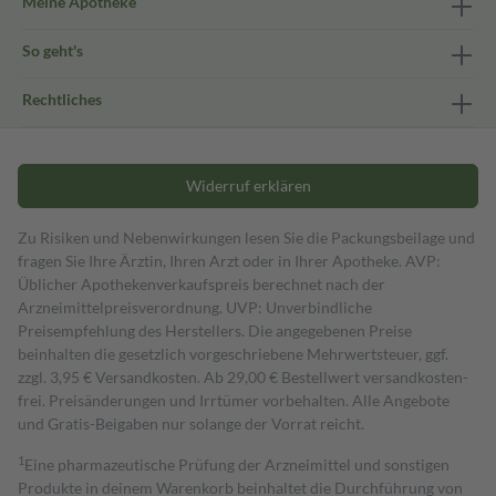
Meine Apotheke
So geht's
Rechtliches
Widerruf erklären
Zu Risiken und Nebenwirkungen lesen Sie die Packungsbeilage und
fragen Sie Ihre Ärztin, Ihren Arzt oder in Ihrer Apotheke. AVP:
Üblicher Apothekenverkaufspreis berechnet nach der
Arzneimittelpreisverordnung. UVP: Unverbindliche
Preisempfehlung des Herstellers. Die angegebenen Preise
beinhalten die gesetzlich vorgeschriebene Mehrwertsteuer, ggf.
zzgl. 3,95 € Versandkosten. Ab 29,00 € Bestell­wert versand­kosten­
frei. Preisänderungen und Irrtümer vorbehalten. Alle Angebote
und Gratis-Beigaben nur solange der Vorrat reicht.
1
Eine pharmazeutische Prüfung der Arzneimittel und sonstigen
Produkte in deinem Warenkorb beinhaltet die Durchführung von