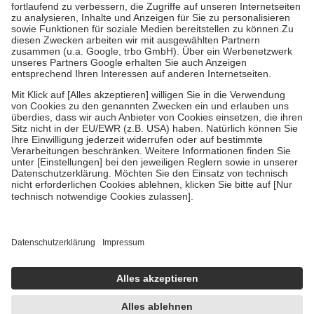
höchstens zehn Euro.
Es sind jedoch nie mehr als die tatsächlichen
Kosten der Leistung zu entrichten.
Diese Regeln gelten grundsätzlich auch für Online-Apotheken.
Bei Heilmitteln und häuslicher Krankenpflege beträgt die
Zuzahlung zehn Prozent der Kosten sowie zehn Euro je
Verordnung.
Um das Engagement der Versicherten für ihre eigene Gesundheit zu
stärken und die besondere Stellung der Familie zu unterstützen,
fallen
keine Zuzahlungen
an bei:
• Kindern und Jugendlichen bis zum vollendeten 18. Lebensjahr
mit Ausnahme der Fahrkosten
• Untersuchungen zur Vorsorge und Früherkennung, die von der
GKV getragen werden
• empfohlenen Schutzimpfungen
• Harn- und Blutteststreifen
Wir nutzen Trusted Shops als unabhängigen Dienstleister für die
Einholung von Bewertungen. Trusted Shops hat Maßnahmen
getroffen, um sicherzustellen, dass es sich um echte Bewertungen
handelt. Mehr Informationen findest du hier:
https://help.etrusted.com/hc/de/articles/4419944605341