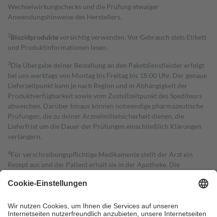
Wechselwirkungschecks und die Prüfung etwaiger
Anwendungshinweise des Herstellers.
2
Biozidprodukte
vorsichtig verwenden. Vor Gebrauch stets Etikett
und Produktinformationen lesen.
3
Die Übergabe deiner Bestellung an den Paketdienstleister erfolgt
bei uns werktags von Montag bis Freitag bis 18:00 Uhr. Der genaue
Lieferzeitpunkt kann je nach Region und in Abhängigkeit der
Produktverfügbarkeit sowie vom Zustellzeitpunkt des Spediteurs
abweichen. Darüber hinaus können notwendige pharmazeutische
Prüfungen, die zu deiner Arzneimittelsicherheit dienen, die
Lieferfrist um die Dauer der Prüfungen einschließlich Klärungen
verlängern.
4
Für verschreibungspflichtige Medikamente stellt der Arzt ein
Rezept aus und der Patient erhält sie in der Apotheke. Die
gesetzliche Krankenversicherung übernimmt in der Regel die
Kosten dafür, der Versicherte trägt einen Teil davon als Zuzahlung
mit.
Grundsätzlich leisten Mitglieder Zuzahlungen in Höhe von zehn
Prozent des Abgabepreises,
mindestens
jedoch
fünf Euro
und