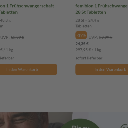
ion 1 Frühschwangerschaft
femibion 1 Frühschwange
Tabletten
28 St Tabletten
 48,8 g
28 St = 24,4 g
en
Tabletten
-19%
UVP:
52,99 €
UVP:
29,99 €
€
24,35 €
€ / 1 kg
997,95 € / 1 kg
lieferbar
sofort lieferbar
In den Warenkorb
In den Warenkorb