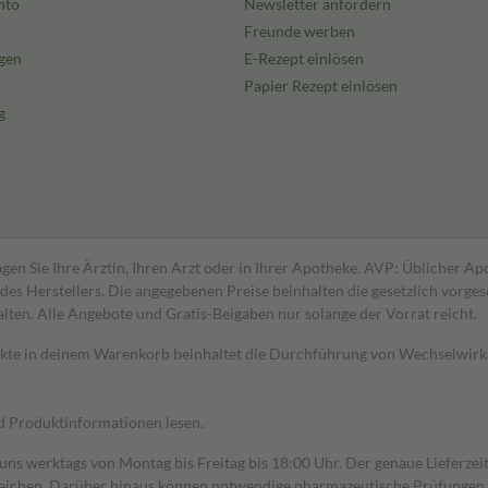
nto
Newsletter anfordern
Freunde werben
gen
E-Rezept einlösen
Papier Rezept einlösen
g
gen Sie Ihre Ärztin, Ihren Arzt oder in Ihrer Apotheke. AVP: Üblicher A
s Herstellers. Die angegebenen Preise beinhalten die gesetzlich vorgesc
alten. Alle Angebote und Gratis-Beigaben nur solange der Vorrat reicht.
dukte in deinem Warenkorb beinhaltet die Durchführung von Wechselwir
nd Produktinformationen lesen.
 uns werktags von Montag bis Freitag bis 18:00 Uhr. Der genaue Lieferze
ichen. Darüber hinaus können notwendige pharmazeutische Prüfungen, die