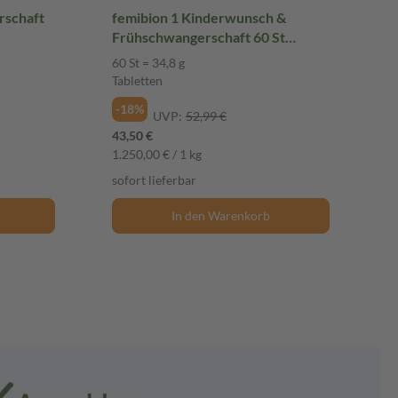
rschaft
femibion 1 Kinderwunsch &
Frühschwangerschaft 60 St
Tabletten
60 St = 34,8 g
Tabletten
-18%
UVP:
52,99 €
43,50 €
1.250,00 € / 1 kg
sofort lieferbar
In den Warenkorb