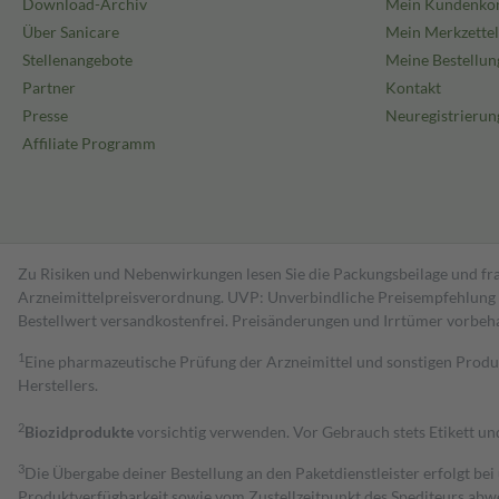
Download-Archiv
Mein Kundenko
Über Sanicare
Mein Merkzettel
Stellenangebote
Meine Bestellun
Partner
Kontakt
Presse
Neuregistrierun
Affiliate Programm
Zu Risiken und Nebenwirkungen lesen Sie die Packungsbeilage und fra
Arzneimittelpreisverordnung. UVP: Unverbindliche Preisempfehlung de
Bestell­wert versand­kosten­frei. Preisänderungen und Irrtümer vorbeh
1
Eine pharmazeutische Prüfung der Arzneimittel und sonstigen Pro
Herstellers.
2
Biozidprodukte
vorsichtig verwenden. Vor Gebrauch stets Etikett u
3
Die Übergabe deiner Bestellung an den Paketdienstleister erfolgt bei
Produktverfügbarkeit sowie vom Zustellzeitpunkt des Spediteurs abwe