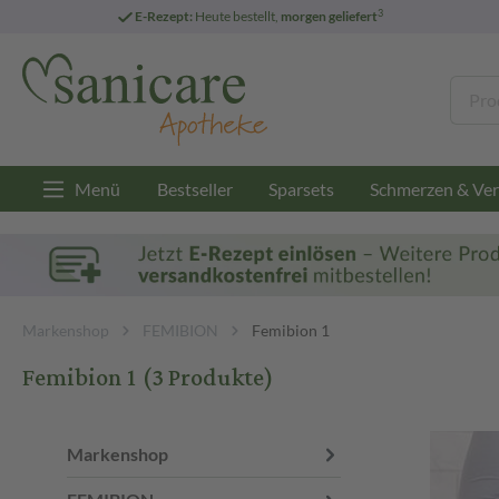
3
E-Rezept:
Heute bestellt,
morgen geliefert
Menü
Bestseller
Sparsets
Schmerzen & Ver
Markenshop
FEMIBION
Femibion 1
Femibion 1
(3 Produkte)
Markenshop