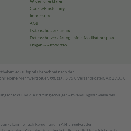
Widerruf erklären
Cookie-Einstellungen
Impressum
AGB
Datenschutzerklärung
Datenschutzerklärung - Mein Medikationsplan
Fragen & Antworten
pothekenverkaufspreis berechnet nach der
hriebene Mehrwertsteuer, ggf. zzgl. 3,95 € Versandkosten. Ab 29,00 €
kungschecks und die Prüfung etwaiger Anwendungshinweise des
itpunkt kann je nach Region und in Abhängigkeit der
 zu deiner Arzneimittelsicherheit dienen, die Lieferfrist um die