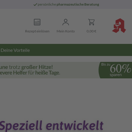
persönliche
pharmazeutische Beratung
Rezept einlösen
Mein Konto
0,00 €
Deine Vorteile