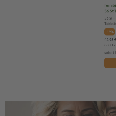
femib
56 St 
56 St =
Tablett
-19%
42,95 
880,12 
sofort 