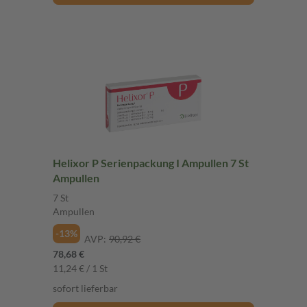
Helixor P Serienpackung I Ampullen 7 St
Ampullen
7 St
Ampullen
-13%
AVP:
90,92 €
78,68 €
11,24 € / 1 St
sofort lieferbar