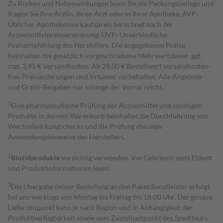
Zu Risiken und Nebenwirkungen lesen Sie die Packungsbeilage und
fragen Sie Ihre Ärztin, Ihren Arzt oder in Ihrer Apotheke. AVP:
Üblicher Apothekenverkaufspreis berechnet nach der
Arzneimittelpreisverordnung. UVP: Unverbindliche
Preisempfehlung des Herstellers. Die angegebenen Preise
beinhalten die gesetzlich vorgeschriebene Mehrwertsteuer, ggf.
zzgl. 3,95 € Versandkosten. Ab 29,00 € Bestell­wert versand­kosten­
frei. Preisänderungen und Irrtümer vorbehalten. Alle Angebote
und Gratis-Beigaben nur solange der Vorrat reicht.
1
Eine pharmazeutische Prüfung der Arzneimittel und sonstigen
Produkte in deinem Warenkorb beinhaltet die Durchführung von
Wechselwirkungschecks und die Prüfung etwaiger
Anwendungshinweise des Herstellers.
2
Biozidprodukte
vorsichtig verwenden. Vor Gebrauch stets Etikett
und Produktinformationen lesen.
3
Die Übergabe deiner Bestellung an den Paketdienstleister erfolgt
bei uns werktags von Montag bis Freitag bis 18:00 Uhr. Der genaue
Lieferzeitpunkt kann je nach Region und in Abhängigkeit der
Produktverfügbarkeit sowie vom Zustellzeitpunkt des Spediteurs