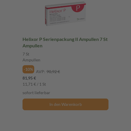
Helixor P Serienpackung II Ampullen 7 St
Ampullen
7 St
Ampullen
-10%
AVP:
90,92 €
81,95 €
11,71 € / 1 St
sofort lieferbar
In den Warenkorb