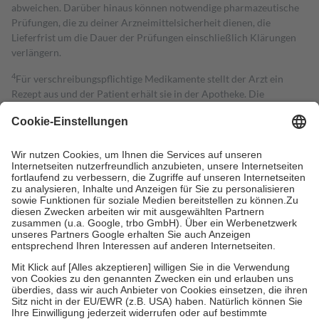
abweichen. Darüber hinaus können notwendige pharmazeutische
Prüfungen, die zu deiner Arzneimittelsicherheit dienen, die
Lieferfrist um die Dauer der Prüfungen einschließlich Klärungen
verlängern.
4
Für verschreibungspflichtige Medikamente stellt der Arzt ein
Rezept aus und der Patient erhält sie in der Apotheke. Die
gesetzliche Krankenversicherung übernimmt in der Regel die
Kosten dafür, der Versicherte trägt einen Teil davon als Zuzahlung
mit.
Grundsätzlich leisten Mitglieder Zuzahlungen in Höhe von zehn
Prozent des Abgabepreises,
mindestens
jedoch
fünf Euro
und
höchstens zehn Euro.
Es sind jedoch nie mehr als die tatsächlichen
Kosten der Leistung zu entrichten.
Diese Regeln gelten grundsätzlich auch für Online-Apotheken.
Bei Heilmitteln und häuslicher Krankenpflege beträgt die
Zuzahlung zehn Prozent der Kosten sowie zehn Euro je
Verordnung.
Um das Engagement der Versicherten für ihre eigene Gesundheit zu
stärken und die besondere Stellung der Familie zu unterstützen,
fallen
keine Zuzahlungen
an bei:
• Kindern und Jugendlichen bis zum vollendeten 18. Lebensjahr