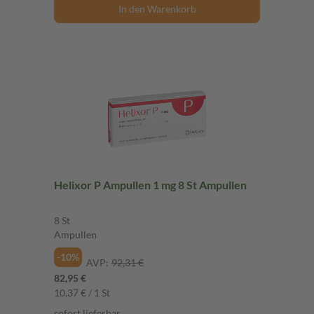
In den Warenkorb
Helixor P Ampullen 1 mg 8 St Ampullen
8 St
Ampullen
-10%
AVP:
92,31 €
82,95 €
10,37 € / 1 St
sofort lieferbar