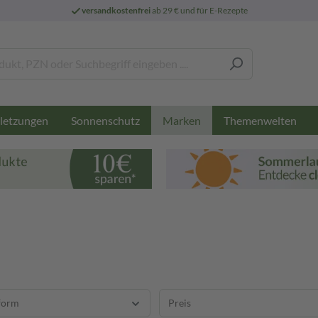
versandkostenfrei
ab 29 € und für E-Rezepte
letzungen
Sonnenschutz
Themenwelten
Marken
form
Preis