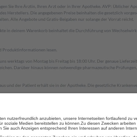
gen Sie Ihre Ärztin, Ihren Arzt oder in Ihrer Apotheke. AVP: Üblicher A
s Herstellers. Die angegebenen Preise beinhalten die gesetzlich vorgesc
alten. Alle Angebote und Gratis-Beigaben nur solange der Vorrat reicht.
dukte in deinem Warenkorb beinhaltet die Durchführung von Wechselwir
nd Produktinformationen lesen.
 uns werktags von Montag bis Freitag bis 18:00 Uhr. Der genaue Lieferze
ichen. Darüber hinaus können notwendige pharmazeutische Prüfungen, die
aus und der Patient erhält sie in der Apotheke. Die gesetzliche Krankenv
ent des Abgabepreises,
mindestens
jedoch
fünf Euro
und
höchstens zehn 
zehn Prozent der Kosten sowie zehn Euro je Verordnung.
rken und die besondere Stellung der Familie zu unterstützen, fallen
kein
 Ausnahme der Fahrkosten
 getragen werden