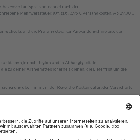
pothekenverkaufspreis berechnet nach der
hriebene Mehrwertsteuer, ggf. zzgl. 3,95 € Versandkosten. Ab 29,00 €
kungschecks und die Prüfung etwaiger Anwendungshinweise des
itpunkt kann je nach Region und in Abhängigkeit der
 zu deiner Arzneimittelsicherheit dienen, die Lieferfrist um die
ersicherung übernimmt in der Regel die Kosten dafür, der Versicherte
Euro.
Es sind jedoch nie mehr als die tatsächlichen Kosten der Leistung
e Zuzahlungen
an bei: