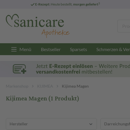
3
E-Rezept:
Heute bestellt,
morgen geliefert
Menü
Bestseller
Sparsets
Schmerzen & Ver
Markenshop
KIJIMEA
Kijimea Magen
Kijimea Magen
(1 Produkt)
Hersteller
Darreichungs