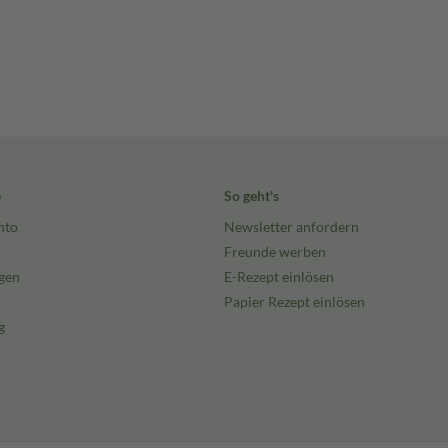
e
So geht's
nto
Newsletter anfordern
Freunde werben
gen
E-Rezept einlösen
Papier Rezept einlösen
g