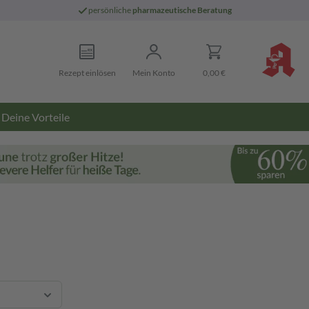
persönliche
pharmazeutische Beratung
Rezept einlösen
Mein Konto
0,00 €
Deine Vorteile