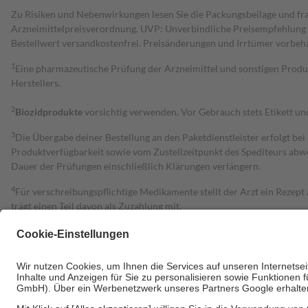
Zu Risiken und Nebenwirkungen lesen Sie die Packungsbeilage und fra
Arzneimittelpreisverordnung. UVP: Unverbindliche Preisempfehlung de
Bestell­wert versand­kosten­frei. Preisänderungen und Irrtümer vorbeh
1
Eine pharmazeutische Prüfung der Arzneimittel und sonstigen Pro
Herstellers.
2
Biozidprodukte
vorsichtig verwenden. Vor Gebrauch stets Etikett u
3
Die Übergabe deiner Bestellung an den Paketdienstleister erfolgt bei
Produktverfügbarkeit sowie vom Zustellzeitpunkt des Spediteurs abwe
Dauer der Prüfungen einschließlich Klärungen verlängern.
4
Für verschreibungspflichtige Medikamente stellt der Arzt ein Rezept 
trägt einen Teil davon als Zuzahlung mit.
Grundsätzlich leisten Mitglieder Zuzahlungen in Höhe von zehn Proz
zu entrichten.
Diese Regeln gelten grundsätzlich auch für Online-Apotheken.
Bei Heilmitteln und häuslicher Krankenpflege beträgt die Zuzahlung 
Um das Engagement der Versicherten für ihre eigene Gesundheit zu stä
• Kindern und Jugendlichen bis zum vollendeten 18. Lebensjahr mit
• Untersuchungen zur Vorsorge und Früherkennung, die von der GKV