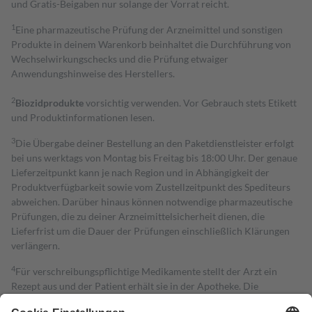
und Gratis-Beigaben nur solange der Vorrat reicht.
1
Eine pharmazeutische Prüfung der Arzneimittel und sonstigen
Produkte in deinem Warenkorb beinhaltet die Durchführung von
Wechselwirkungschecks und die Prüfung etwaiger
Anwendungshinweise des Herstellers.
2
Biozidprodukte
vorsichtig verwenden. Vor Gebrauch stets Etikett
und Produktinformationen lesen.
3
Die Übergabe deiner Bestellung an den Paketdienstleister erfolgt
bei uns werktags von Montag bis Freitag bis 18:00 Uhr. Der genaue
Lieferzeitpunkt kann je nach Region und in Abhängigkeit der
Produktverfügbarkeit sowie vom Zustellzeitpunkt des Spediteurs
abweichen. Darüber hinaus können notwendige pharmazeutische
Prüfungen, die zu deiner Arzneimittelsicherheit dienen, die
Lieferfrist um die Dauer der Prüfungen einschließlich Klärungen
verlängern.
4
Für verschreibungspflichtige Medikamente stellt der Arzt ein
Rezept aus und der Patient erhält sie in der Apotheke. Die
gesetzliche Krankenversicherung übernimmt in der Regel die