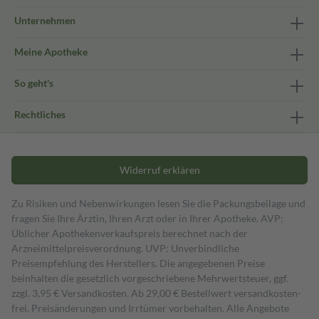
Unternehmen
Meine Apotheke
So geht's
Rechtliches
Widerruf erklären
Zu Risiken und Nebenwirkungen lesen Sie die Packungsbeilage und
fragen Sie Ihre Ärztin, Ihren Arzt oder in Ihrer Apotheke. AVP:
Üblicher Apothekenverkaufspreis berechnet nach der
Arzneimittelpreisverordnung. UVP: Unverbindliche
Preisempfehlung des Herstellers. Die angegebenen Preise
beinhalten die gesetzlich vorgeschriebene Mehrwertsteuer, ggf.
zzgl. 3,95 € Versandkosten. Ab 29,00 € Bestell­wert versand­kosten­
frei. Preisänderungen und Irrtümer vorbehalten. Alle Angebote