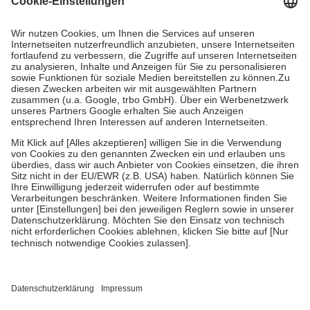
Kosten dafür, der Versicherte trägt einen Teil davon als Zuzahlung
mit.
Grundsätzlich leisten Mitglieder Zuzahlungen in Höhe von zehn
Prozent des Abgabepreises,
mindestens
jedoch
fünf Euro
und
höchstens zehn Euro.
Es sind jedoch nie mehr als die tatsächlichen
Kosten der Leistung zu entrichten.
Diese Regeln gelten grundsätzlich auch für Online-Apotheken.
Bei Heilmitteln und häuslicher Krankenpflege beträgt die
Zuzahlung zehn Prozent der Kosten sowie zehn Euro je
Verordnung.
Um das Engagement der Versicherten für ihre eigene Gesundheit zu
stärken und die besondere Stellung der Familie zu unterstützen,
fallen
keine Zuzahlungen
an bei:
• Kindern und Jugendlichen bis zum vollendeten 18. Lebensjahr
mit Ausnahme der Fahrkosten
• Untersuchungen zur Vorsorge und Früherkennung, die von der
GKV getragen werden
• empfohlenen Schutzimpfungen
• Harn- und Blutteststreifen
Wir nutzen Trusted Shops als unabhängigen Dienstleister für die
Einholung von Bewertungen. Trusted Shops hat Maßnahmen