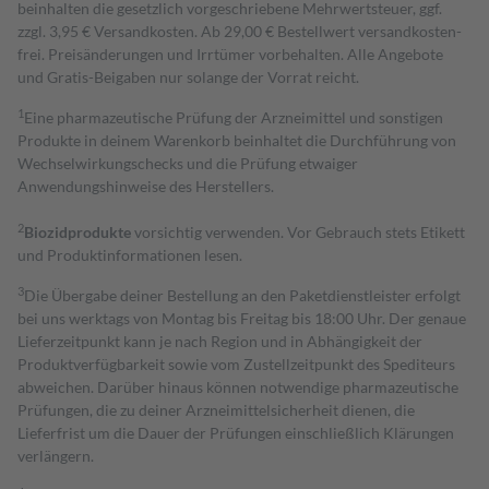
beinhalten die gesetzlich vorgeschriebene Mehrwertsteuer, ggf.
zzgl. 3,95 € Versandkosten. Ab 29,00 € Bestell­wert versand­kosten­
frei. Preisänderungen und Irrtümer vorbehalten. Alle Angebote
und Gratis-Beigaben nur solange der Vorrat reicht.
1
Eine pharmazeutische Prüfung der Arzneimittel und sonstigen
Produkte in deinem Warenkorb beinhaltet die Durchführung von
Wechselwirkungschecks und die Prüfung etwaiger
Anwendungshinweise des Herstellers.
2
Biozidprodukte
vorsichtig verwenden. Vor Gebrauch stets Etikett
und Produktinformationen lesen.
3
Die Übergabe deiner Bestellung an den Paketdienstleister erfolgt
bei uns werktags von Montag bis Freitag bis 18:00 Uhr. Der genaue
Lieferzeitpunkt kann je nach Region und in Abhängigkeit der
Produktverfügbarkeit sowie vom Zustellzeitpunkt des Spediteurs
abweichen. Darüber hinaus können notwendige pharmazeutische
Prüfungen, die zu deiner Arzneimittelsicherheit dienen, die
Lieferfrist um die Dauer der Prüfungen einschließlich Klärungen
verlängern.