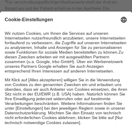
4
Für verschreibungspflichtige Medikamente stellt der Arzt ein
Rezept aus und der Patient erhält sie in der Apotheke. Die
gesetzliche Krankenversicherung übernimmt in der Regel die
Kosten dafür, der Versicherte trägt einen Teil davon als Zuzahlung
mit.
Grundsätzlich leisten Mitglieder Zuzahlungen in Höhe von zehn
Prozent des Abgabepreises,
mindestens
jedoch
fünf Euro
und
höchstens zehn Euro.
Es sind jedoch nie mehr als die tatsächlichen
Kosten der Leistung zu entrichten.
Diese Regeln gelten grundsätzlich auch für Online-Apotheken.
Bei Heilmitteln und häuslicher Krankenpflege beträgt die
Zuzahlung zehn Prozent der Kosten sowie zehn Euro je
Verordnung.
Um das Engagement der Versicherten für ihre eigene Gesundheit zu
stärken und die besondere Stellung der Familie zu unterstützen,
fallen
keine Zuzahlungen
an bei:
• Kindern und Jugendlichen bis zum vollendeten 18. Lebensjahr
mit Ausnahme der Fahrkosten
• Untersuchungen zur Vorsorge und Früherkennung, die von der
GKV getragen werden
• empfohlenen Schutzimpfungen
• Harn- und Blutteststreifen