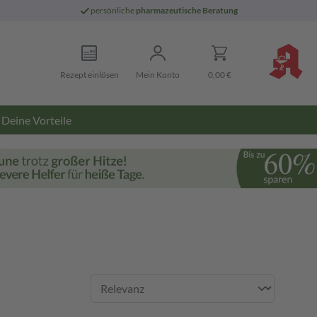
persönliche
pharmazeutische Beratung
Rezept einlösen
Mein Konto
0,00 €
Deine Vorteile