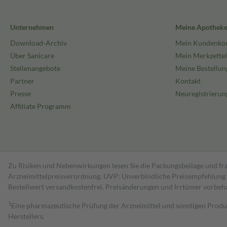
Unternehmen
Meine Apothek
Download-Archiv
Mein Kundenko
Über Sanicare
Mein Merkzettel
Stellenangebote
Meine Bestellun
Partner
Kontakt
Presse
Neuregistrierun
Affiliate Programm
Zu Risiken und Nebenwirkungen lesen Sie die Packungsbeilage und fra
Arzneimittelpreisverordnung. UVP: Unverbindliche Preisempfehlung de
Bestell­wert versand­kosten­frei. Preisänderungen und Irrtümer vorbeh
1
Eine pharmazeutische Prüfung der Arzneimittel und sonstigen Pro
Herstellers.