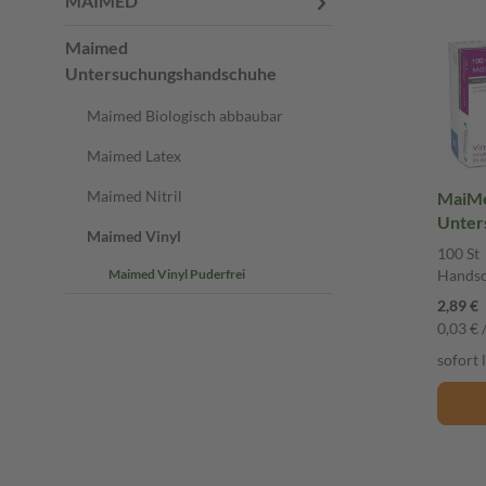
MAIMED
Maimed
Untersuchungshandschuhe
Maimed Biologisch abbaubar
Maimed Latex
Maimed Nitril
MaiMe
Unter
Maimed Vinyl
unster
100 St
Hands
Maimed Vinyl Puderfrei
Hands
2,89 €
0,03 € /
sofort 