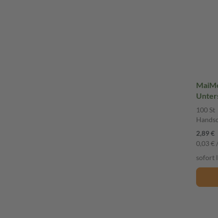
MaiMe
Unter
unster
100 St
Hands
Hands
2,89 €
0,03 € /
sofort 