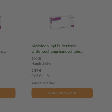
MaiMed vinyl Puderfreie
he
Untersuchungshandschuhe
unsteril Größe S 100 St
100 St
Handschuhe
Handschuhe
2,89 €
0,03 € / 1 St
sofort lieferbar
In den Warenkorb