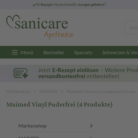
3
E-Rezept:
Heute bestellt,
morgen geliefert
Menü
Bestseller
Sparsets
Schmerzen & Ver
Markenshop
MAIMED
Maimed Untersuchungshandschuhe
Maimed Vinyl Puderfrei
(4 Produkte)
Markenshop