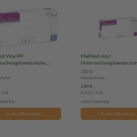
d Vinyl PF
MaiMed vinyl
suchungshandschuhe,
Untersuchungshandschu
il, Größe M 100 St
unsteril Größe L 100 St
100 St
chuhe
Handschuhe
chuhe
Handschuhe
2,89 €
 1 St
0,03 € / 1 St
lieferbar
sofort lieferbar
In den Warenkorb
In den Warenkorb