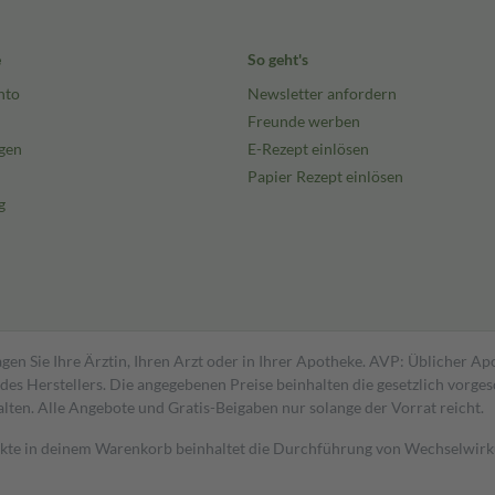
e
So geht's
nto
Newsletter anfordern
Freunde werben
gen
E-Rezept einlösen
Papier Rezept einlösen
g
gen Sie Ihre Ärztin, Ihren Arzt oder in Ihrer Apotheke. AVP: Üblicher A
s Herstellers. Die angegebenen Preise beinhalten die gesetzlich vorgesc
alten. Alle Angebote und Gratis-Beigaben nur solange der Vorrat reicht.
dukte in deinem Warenkorb beinhaltet die Durchführung von Wechselwir