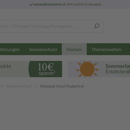
versandkostenfrei
ab 29 € und für E-Rezepte
letzungen
Sonnenschutz
Themenwelten
Marken
Maimed Vinyl
Maimed Vinyl Puderfrei