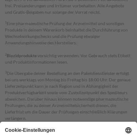
frei. Preisänderungen und Irrtümer vorbehalten. Alle Angebote
und Gratis-Beigaben nur solange der Vorrat reicht.
1
Eine pharmazeutische Prüfung der Arzneimittel und sonstigen
Produkte in deinem Warenkorb beinhaltet die Durchführung von
Wechselwirkungschecks und die Prüfung etwaiger
Anwendungshinweise des Herstellers.
2
Biozidprodukte
vorsichtig verwenden. Vor Gebrauch stets Etikett
und Produktinformationen lesen.
3
Die Übergabe deiner Bestellung an den Paketdienstleister erfolgt
bei uns werktags von Montag bis Freitag bis 18:00 Uhr. Der genaue
Lieferzeitpunkt kann je nach Region und in Abhängigkeit der
Produktverfügbarkeit sowie vom Zustellzeitpunkt des Spediteurs
abweichen. Darüber hinaus können notwendige pharmazeutische
Prüfungen, die zu deiner Arzneimittelsicherheit dienen, die
Lieferfrist um die Dauer der Prüfungen einschließlich Klärungen
verlängern.
4
Für verschreibungspflichtige Medikamente stellt der Arzt ein
Rezept aus und der Patient erhält sie in der Apotheke. Die