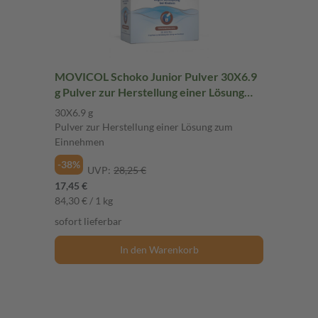
MOVICOL Schoko Junior Pulver 30X6.9
g Pulver zur Herstellung einer Lösung
zum Einnehmen
30X6.9 g
Pulver zur Herstellung einer Lösung zum
Einnehmen
-38%
UVP:
28,25 €
17,45 €
84,30 € / 1 kg
sofort lieferbar
In den Warenkorb