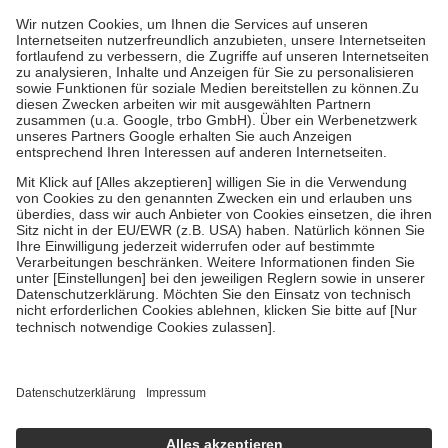
gesetzliche Krankenversicherung übernimmt in der Regel die
Kosten dafür, der Versicherte trägt einen Teil davon als Zuzahlung
mit.
Grundsätzlich leisten Mitglieder Zuzahlungen in Höhe von zehn
Prozent des Abgabepreises,
mindestens
jedoch
fünf Euro
und
höchstens zehn Euro.
Es sind jedoch nie mehr als die tatsächlichen
Kosten der Leistung zu entrichten.
Diese Regeln gelten grundsätzlich auch für Online-Apotheken.
Bei Heilmitteln und häuslicher Krankenpflege beträgt die
Zuzahlung zehn Prozent der Kosten sowie zehn Euro je
Verordnung.
Um das Engagement der Versicherten für ihre eigene Gesundheit zu
stärken und die besondere Stellung der Familie zu unterstützen,
fallen
keine Zuzahlungen
an bei:
• Kindern und Jugendlichen bis zum vollendeten 18. Lebensjahr
mit Ausnahme der Fahrkosten
• Untersuchungen zur Vorsorge und Früherkennung, die von der
GKV getragen werden
• empfohlenen Schutzimpfungen
• Harn- und Blutteststreifen