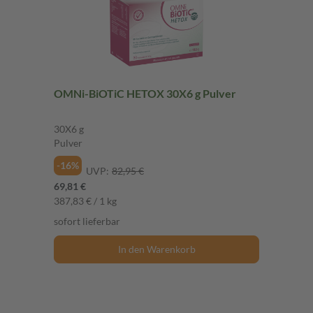
OMNi-BiOTiC HETOX 30X6 g Pulver
30X6 g
Pulver
-16%
UVP:
82,95 €
69,81 €
387,83 € / 1 kg
sofort lieferbar
In den Warenkorb