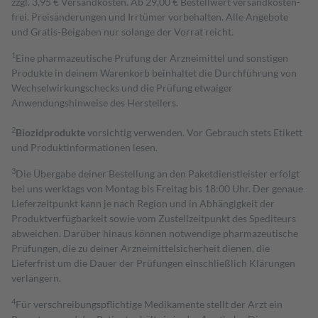
zzgl. 3,95 € Versandkosten. Ab 29,00 € Bestell­wert versand­kosten­
frei. Preisänderungen und Irrtümer vorbehalten. Alle Angebote
und Gratis-Beigaben nur solange der Vorrat reicht.
1
Eine pharmazeutische Prüfung der Arzneimittel und sonstigen
Produkte in deinem Warenkorb beinhaltet die Durchführung von
Wechselwirkungschecks und die Prüfung etwaiger
Anwendungshinweise des Herstellers.
2
Biozidprodukte
vorsichtig verwenden. Vor Gebrauch stets Etikett
und Produktinformationen lesen.
3
Die Übergabe deiner Bestellung an den Paketdienstleister erfolgt
bei uns werktags von Montag bis Freitag bis 18:00 Uhr. Der genaue
Lieferzeitpunkt kann je nach Region und in Abhängigkeit der
Produktverfügbarkeit sowie vom Zustellzeitpunkt des Spediteurs
abweichen. Darüber hinaus können notwendige pharmazeutische
Prüfungen, die zu deiner Arzneimittelsicherheit dienen, die
Lieferfrist um die Dauer der Prüfungen einschließlich Klärungen
verlängern.
4
Für verschreibungspflichtige Medikamente stellt der Arzt ein