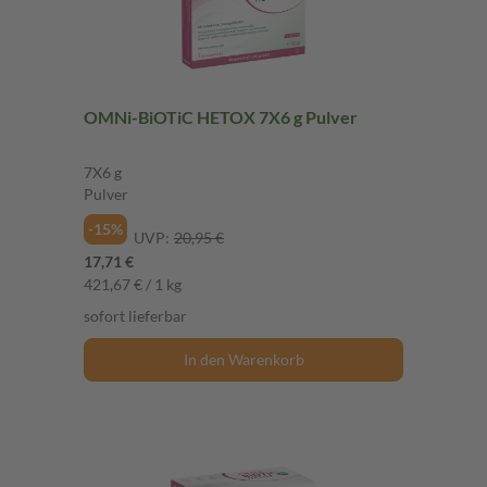
OMNi-BiOTiC HETOX 7X6 g Pulver
7X6 g
Pulver
-15%
UVP:
20,95 €
17,71 €
421,67 € / 1 kg
sofort lieferbar
In den Warenkorb