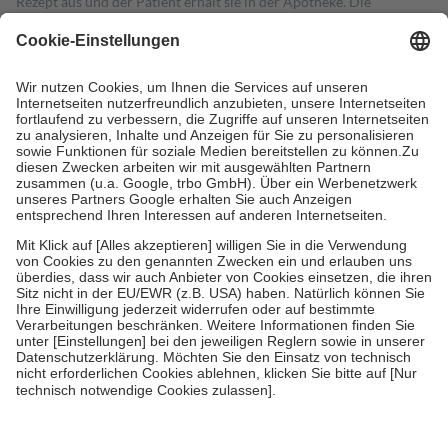
Rezept aus und der Patient erhält sie in der Apotheke. Die
gesetzliche Krankenversicherung übernimmt in der Regel die
Kosten dafür, der Versicherte trägt einen Teil davon als Zuzahlung
mit.
Grundsätzlich leisten Mitglieder Zuzahlungen in Höhe von zehn
Prozent des Abgabepreises,
mindestens
jedoch
fünf Euro
und
höchstens zehn Euro.
Es sind jedoch nie mehr als die tatsächlichen
Kosten der Leistung zu entrichten.
Diese Regeln gelten grundsätzlich auch für Online-Apotheken.
Bei Heilmitteln und häuslicher Krankenpflege beträgt die
Zuzahlung zehn Prozent der Kosten sowie zehn Euro je
Verordnung.
Um das Engagement der Versicherten für ihre eigene Gesundheit zu
stärken und die besondere Stellung der Familie zu unterstützen,
fallen
keine Zuzahlungen
an bei:
• Kindern und Jugendlichen bis zum vollendeten 18. Lebensjahr
mit Ausnahme der Fahrkosten
• Untersuchungen zur Vorsorge und Früherkennung, die von der
GKV getragen werden
• empfohlenen Schutzimpfungen
• Harn- und Blutteststreifen