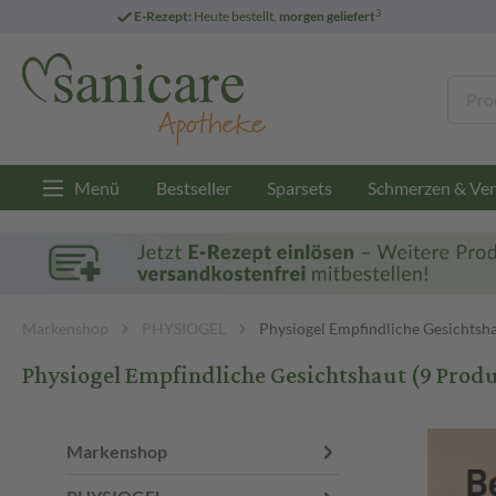
3
E-Rezept:
Heute bestellt,
morgen geliefert
Menü
Bestseller
Sparsets
Schmerzen & Ver
Markenshop
PHYSIOGEL
Physiogel Empfindliche Gesichtsh
Physiogel Empfindliche Gesichtshaut
(9 Prod
Markenshop