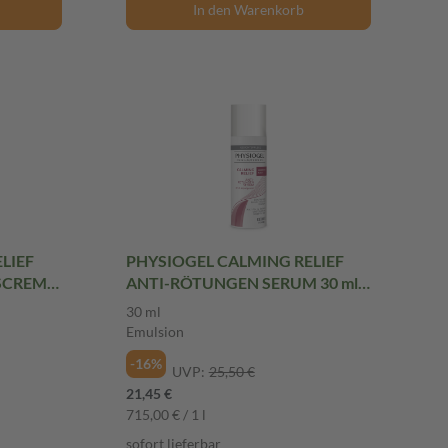
In den Warenkorb
LIEF
PHYSIOGEL CALMING RELIEF
SCREME
ANTI-RÖTUNGEN SERUM 30 ml
Emulsion
30 ml
Emulsion
-16%
UVP:
25,50 €
21,45 €
715,00 € / 1 l
sofort lieferbar