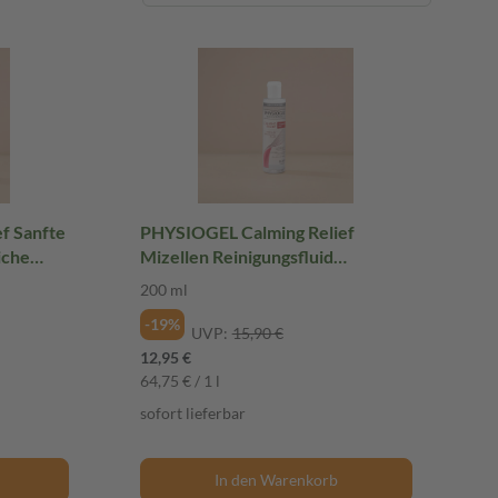
f Sanfte
PHYSIOGEL Calming Relief
iche
Mizellen Reinigungsfluid
empfindliche Haut 200 ml
200 ml
-19%
UVP:
15,90 €
12,95 €
64,75 € / 1 l
sofort lieferbar
In den Warenkorb