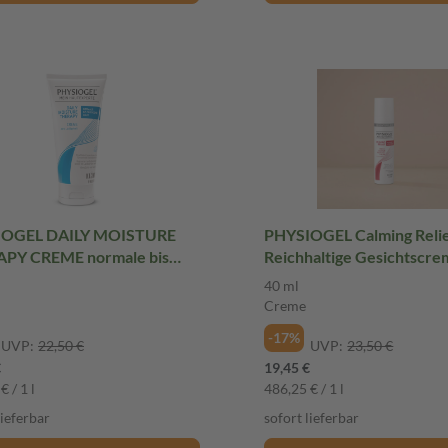
IOGEL DAILY MOISTURE
PHYSIOGEL Calming Reli
PY CREME normale bis
Reichhaltige Gesichtscr
ene Haut 150 ml Creme
empfindliche Hau
40 ml
Creme
-17%
UVP:
22,50 €
UVP:
23,50 €
€
19,45 €
€ / 1 l
486,25 € / 1 l
lieferbar
sofort lieferbar