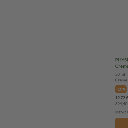
PHYSI
Creme i
Crem
50 ml
Creme
-10%
19,72 
394,40 
sofort 