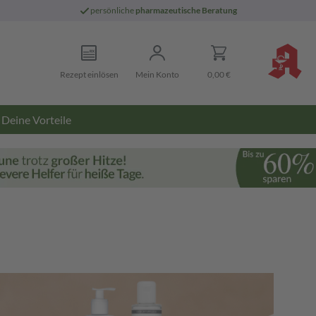
persönliche
pharmazeutische Beratung
Rezept einlösen
Mein Konto
0,00 €
Deine Vorteile