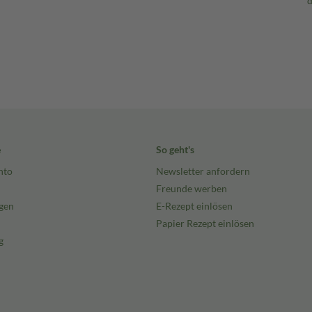
e
So geht's
nto
Newsletter anfordern
Freunde werben
gen
E-Rezept einlösen
Papier Rezept einlösen
g