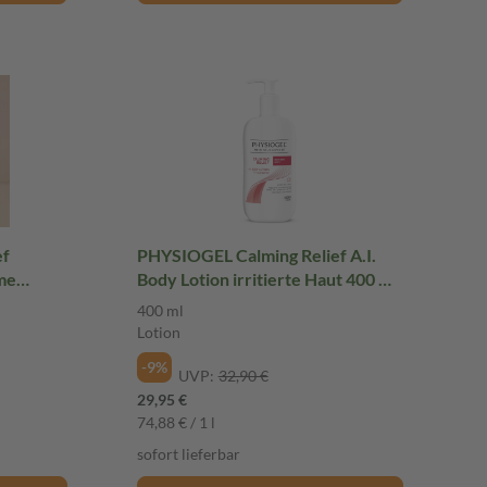
ef
PHYSIOGEL Calming Relief A.I.
eme
Body Lotion irritierte Haut 400 ml
t 40 ml Creme
Lotion
400 ml
Lotion
-9%
UVP:
32,90 €
29,95 €
74,88 € / 1 l
sofort lieferbar