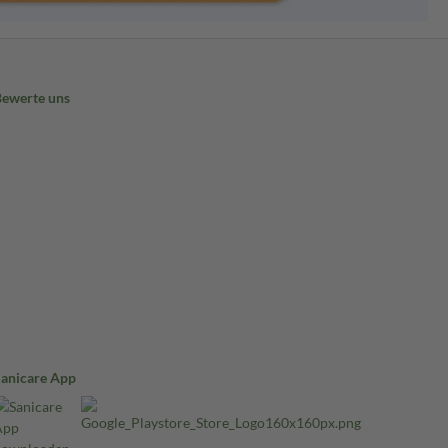
Bewerte uns
Sanicare App