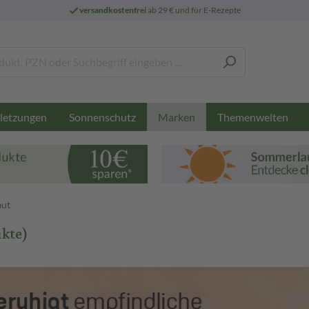
versandkostenfrei
ab 29 € und für E-Rezepte
letzungen
Sonnenschutz
Themenwelten
Marken
aut
ukte)