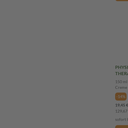
PHYS
THERA
trock
150 ml
Creme
-14%
19,45 
129,67 
sofort 