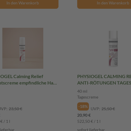
In den Warenkorb
In den Warenkorb
OGEL Calming Relief
PHYSIOGEL CALMING RE
htscreme empfindliche Haut
ANTI-RÖTUNGEN TAGE
 Creme
LSF 25 40 ml Tagescreme
40 ml
Tagescreme
-18%
UVP:
23,50 €
UVP:
25,50 €
€
20,90 €
€ / 1 l
522,50 € / 1 l
lieferbar
sofort lieferbar