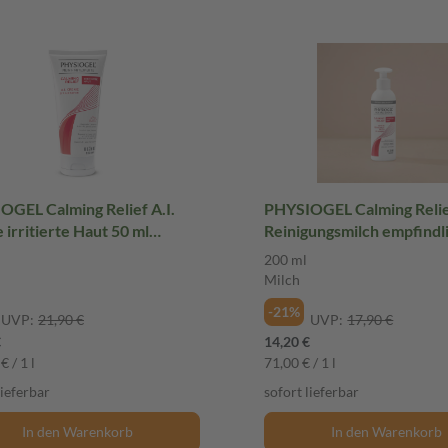
OGEL Calming Relief A.I.
PHYSIOGEL Calming Relie
rritierte Haut 50 ml
Reinigungsmilch empfindl
e
Haut 200 ml Milch
200 ml
Milch
-21%
UVP:
21,90 €
UVP:
17,90 €
€
14,20 €
€ / 1 l
71,00 € / 1 l
lieferbar
sofort lieferbar
In den Warenkorb
In den Warenkorb