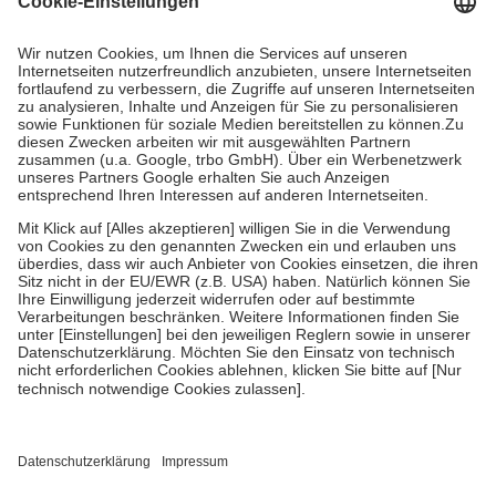
Kosten dafür, der Versicherte trägt einen Teil davon als Zuzahlung
mit.
Grundsätzlich leisten Mitglieder Zuzahlungen in Höhe von zehn
Prozent des Abgabepreises,
mindestens
jedoch
fünf Euro
und
höchstens zehn Euro.
Es sind jedoch nie mehr als die tatsächlichen
Kosten der Leistung zu entrichten.
Diese Regeln gelten grundsätzlich auch für Online-Apotheken.
Bei Heilmitteln und häuslicher Krankenpflege beträgt die
Zuzahlung zehn Prozent der Kosten sowie zehn Euro je
Verordnung.
Um das Engagement der Versicherten für ihre eigene Gesundheit zu
stärken und die besondere Stellung der Familie zu unterstützen,
fallen
keine Zuzahlungen
an bei:
• Kindern und Jugendlichen bis zum vollendeten 18. Lebensjahr
mit Ausnahme der Fahrkosten
• Untersuchungen zur Vorsorge und Früherkennung, die von der
GKV getragen werden
• empfohlenen Schutzimpfungen
• Harn- und Blutteststreifen
Wir nutzen Trusted Shops als unabhängigen Dienstleister für die
Einholung von Bewertungen. Trusted Shops hat Maßnahmen