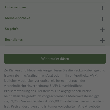
Unternehmen
Meine Apotheke
So geht's
Rechtliches
Widerruf erklären
Zu Risiken und Nebenwirkungen lesen Sie die Packungsbeilage und
fragen Sie Ihre Ärztin, Ihren Arzt oder in Ihrer Apotheke. AVP:
Üblicher Apothekenverkaufspreis berechnet nach der
Arzneimittelpreisverordnung. UVP: Unverbindliche
Preisempfehlung des Herstellers. Die angegebenen Preise
beinhalten die gesetzlich vorgeschriebene Mehrwertsteuer, ggf.
zzgl. 3,95 € Versandkosten. Ab 29,00 € Bestell­wert versand­kosten­
frei. Preisänderungen und Irrtümer vorbehalten. Alle Angebote