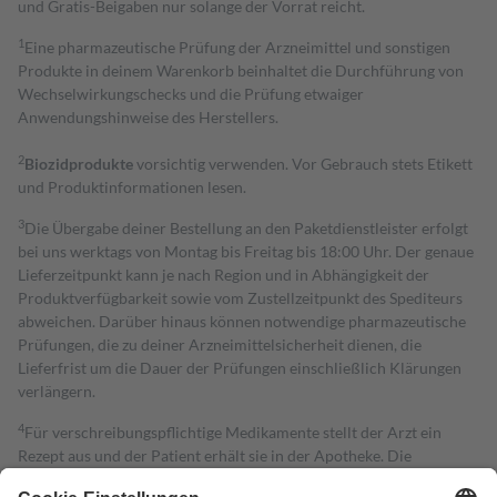
und Gratis-Beigaben nur solange der Vorrat reicht.
1
Eine pharmazeutische Prüfung der Arzneimittel und sonstigen
Produkte in deinem Warenkorb beinhaltet die Durchführung von
Wechselwirkungschecks und die Prüfung etwaiger
Anwendungshinweise des Herstellers.
2
Biozidprodukte
vorsichtig verwenden. Vor Gebrauch stets Etikett
und Produktinformationen lesen.
3
Die Übergabe deiner Bestellung an den Paketdienstleister erfolgt
bei uns werktags von Montag bis Freitag bis 18:00 Uhr. Der genaue
Lieferzeitpunkt kann je nach Region und in Abhängigkeit der
Produktverfügbarkeit sowie vom Zustellzeitpunkt des Spediteurs
abweichen. Darüber hinaus können notwendige pharmazeutische
Prüfungen, die zu deiner Arzneimittelsicherheit dienen, die
Lieferfrist um die Dauer der Prüfungen einschließlich Klärungen
verlängern.
4
Für verschreibungspflichtige Medikamente stellt der Arzt ein
Rezept aus und der Patient erhält sie in der Apotheke. Die
gesetzliche Krankenversicherung übernimmt in der Regel die