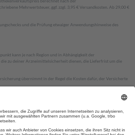
pothekenverkaufspreis berechnet nach der
hriebene Mehrwertsteuer, ggf. zzgl. 3,95 € Versandkosten. Ab 29,00 €
kungschecks und die Prüfung etwaiger Anwendungshinweise des
itpunkt kann je nach Region und in Abhängigkeit der
 zu deiner Arzneimittelsicherheit dienen, die Lieferfrist um die
ersicherung übernimmt in der Regel die Kosten dafür, der Versicherte
Euro.
Es sind jedoch nie mehr als die tatsächlichen Kosten der Leistung
e Zuzahlungen
an bei: