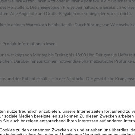
gen Sie Ihre Ärztin, Ihren Arzt oder in Ihrer Apotheke. AVP: Üblicher A
s Herstellers. Die angegebenen Preise beinhalten die gesetzlich vorgesc
alten. Alle Angebote und Gratis-Beigaben nur solange der Vorrat reicht.
dukte in deinem Warenkorb beinhaltet die Durchführung von Wechselwir
nd Produktinformationen lesen.
 uns werktags von Montag bis Freitag bis 18:00 Uhr. Der genaue Lieferze
ichen. Darüber hinaus können notwendige pharmazeutische Prüfungen, die
aus und der Patient erhält sie in der Apotheke. Die gesetzliche Krankenv
ent des Abgabepreises,
mindestens
jedoch
fünf Euro
und
höchstens zehn 
zehn Prozent der Kosten sowie zehn Euro je Verordnung.
rken und die besondere Stellung der Familie zu unterstützen, fallen
kein
 Ausnahme der Fahrkosten
 getragen werden