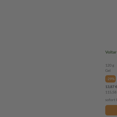
Volta
120 g
Gel
-29%
13,87 
115,58 
sofort 