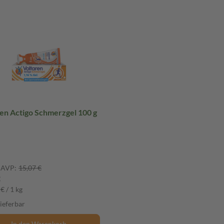
en Actigo Schmerzgel 100 g
AVP:
15,07 €
€
€ / 1 kg
lieferbar
In den Warenkorb