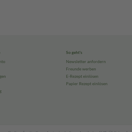
e
So geht's
nto
Newsletter anfordern
Freunde werben
gen
E-Rezept einlösen
Papier Rezept einlösen
g