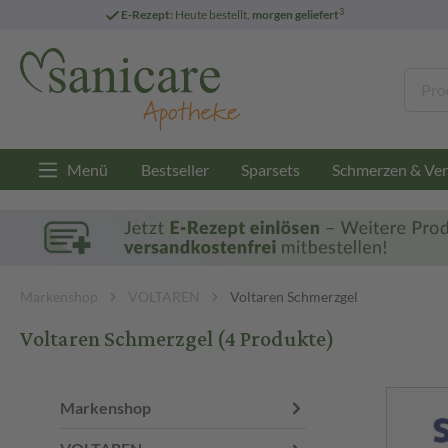
3
E-Rezept:
Heute bestellt,
morgen geliefert
Menü
Bestseller
Sparsets
Schmerzen & Ver
Markenshop
VOLTAREN
Voltaren Schmerzgel
Voltaren Schmerzgel
(4 Produkte)
Markenshop