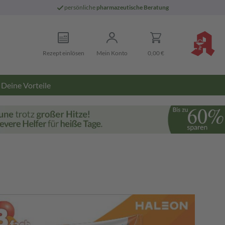
persönliche
pharmazeutische Beratung
Rezept einlösen
Mein Konto
0,00 €
Deine Vorteile