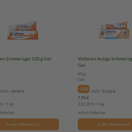
ren Schmerzgel 120 g Gel
Voltaren Actigo Schmerzg
Gel
60 g
Gel
-28%
AVP:
19,49 €
AVP:
11,10 €
€
7,95 €
€ / 1 kg
132,50 € / 1 kg
lieferbar
sofort lieferbar
In den Warenkorb
In den Warenkorb