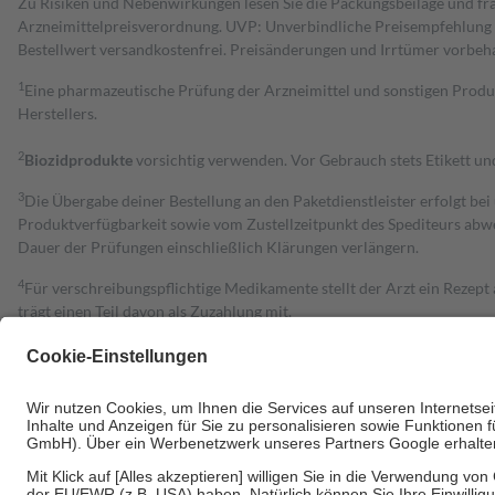
Zu Risiken und Nebenwirkungen lesen Sie die Packungsbeilage und fra
Arzneimittelpreisverordnung. UVP: Unverbindliche Preisempfehlung de
Bestell­wert versand­kosten­frei. Preisänderungen und Irrtümer vorbeh
1
Eine pharmazeutische Prüfung der Arzneimittel und sonstigen Pro
Herstellers.
2
Biozidprodukte
vorsichtig verwenden. Vor Gebrauch stets Etikett u
3
Die Übergabe deiner Bestellung an den Paketdienstleister erfolgt bei
Produktverfügbarkeit sowie vom Zustellzeitpunkt des Spediteurs abwe
Dauer der Prüfungen einschließlich Klärungen verlängern.
4
Für verschreibungspflichtige Medikamente stellt der Arzt ein Rezept 
trägt einen Teil davon als Zuzahlung mit.
Grundsätzlich leisten Mitglieder Zuzahlungen in Höhe von zehn Proz
zu entrichten.
Diese Regeln gelten grundsätzlich auch für Online-Apotheken.
Bei Heilmitteln und häuslicher Krankenpflege beträgt die Zuzahlung 
Um das Engagement der Versicherten für ihre eigene Gesundheit zu stä
• Kindern und Jugendlichen bis zum vollendeten 18. Lebensjahr mit
• Untersuchungen zur Vorsorge und Früherkennung, die von der GKV