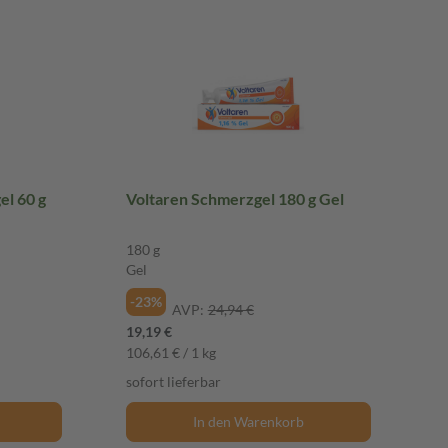
el 60 g
Voltaren Schmerzgel 180 g Gel
180 g
Gel
-23%
AVP:
24,94 €
19,19 €
106,61 € / 1 kg
sofort lieferbar
In den Warenkorb