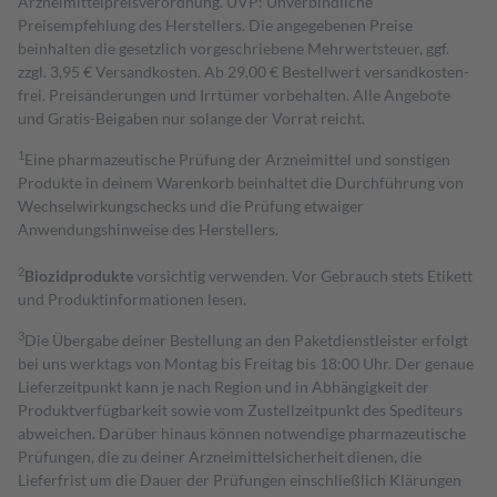
Arzneimittelpreisverordnung. UVP: Unverbindliche
Preisempfehlung des Herstellers. Die angegebenen Preise
beinhalten die gesetzlich vorgeschriebene Mehrwertsteuer, ggf.
zzgl. 3,95 € Versandkosten. Ab 29,00 € Bestell­wert versand­kosten­
frei. Preisänderungen und Irrtümer vorbehalten. Alle Angebote
und Gratis-Beigaben nur solange der Vorrat reicht.
1
Eine pharmazeutische Prüfung der Arzneimittel und sonstigen
Produkte in deinem Warenkorb beinhaltet die Durchführung von
Wechselwirkungschecks und die Prüfung etwaiger
Anwendungshinweise des Herstellers.
2
Biozidprodukte
vorsichtig verwenden. Vor Gebrauch stets Etikett
und Produktinformationen lesen.
3
Die Übergabe deiner Bestellung an den Paketdienstleister erfolgt
bei uns werktags von Montag bis Freitag bis 18:00 Uhr. Der genaue
Lieferzeitpunkt kann je nach Region und in Abhängigkeit der
Produktverfügbarkeit sowie vom Zustellzeitpunkt des Spediteurs
abweichen. Darüber hinaus können notwendige pharmazeutische
Prüfungen, die zu deiner Arzneimittelsicherheit dienen, die
Lieferfrist um die Dauer der Prüfungen einschließlich Klärungen