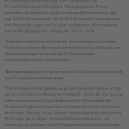
Arzneimittelpreisverordnung. UVP: Unverbindliche
Preisempfehlung des Herstellers. Die angegebenen Preise
beinhalten die gesetzlich vorgeschriebene Mehrwertsteuer, ggf.
zzgl. 3,95 € Versandkosten. Ab 29,00 € Bestell­wert versand­kosten­
frei. Preisänderungen und Irrtümer vorbehalten. Alle Angebote
und Gratis-Beigaben nur solange der Vorrat reicht.
1
Eine pharmazeutische Prüfung der Arzneimittel und sonstigen
Produkte in deinem Warenkorb beinhaltet die Durchführung von
Wechselwirkungschecks und die Prüfung etwaiger
Anwendungshinweise des Herstellers.
2
Biozidprodukte
vorsichtig verwenden. Vor Gebrauch stets Etikett
und Produktinformationen lesen.
3
Die Übergabe deiner Bestellung an den Paketdienstleister erfolgt
bei uns werktags von Montag bis Freitag bis 18:00 Uhr. Der genaue
Lieferzeitpunkt kann je nach Region und in Abhängigkeit der
Produktverfügbarkeit sowie vom Zustellzeitpunkt des Spediteurs
abweichen. Darüber hinaus können notwendige pharmazeutische
Prüfungen, die zu deiner Arzneimittelsicherheit dienen, die
Lieferfrist um die Dauer der Prüfungen einschließlich Klärungen