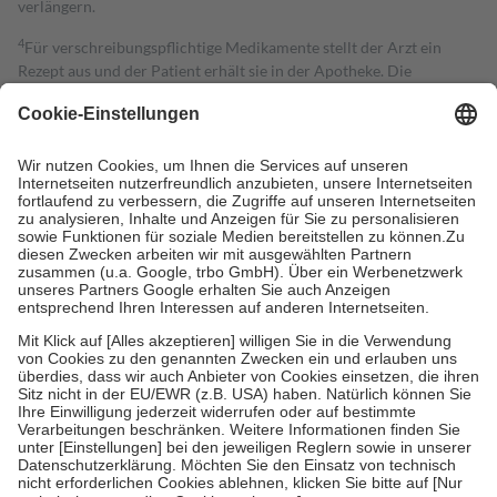
verlängern.
4
Für verschreibungspflichtige Medikamente stellt der Arzt ein
Rezept aus und der Patient erhält sie in der Apotheke. Die
gesetzliche Krankenversicherung übernimmt in der Regel die
Kosten dafür, der Versicherte trägt einen Teil davon als Zuzahlung
mit.
Grundsätzlich leisten Mitglieder Zuzahlungen in Höhe von zehn
Prozent des Abgabepreises,
mindestens
jedoch
fünf Euro
und
höchstens zehn Euro.
Es sind jedoch nie mehr als die tatsächlichen
Kosten der Leistung zu entrichten.
Diese Regeln gelten grundsätzlich auch für Online-Apotheken.
Bei Heilmitteln und häuslicher Krankenpflege beträgt die
Zuzahlung zehn Prozent der Kosten sowie zehn Euro je
Verordnung.
Um das Engagement der Versicherten für ihre eigene Gesundheit zu
stärken und die besondere Stellung der Familie zu unterstützen,
fallen
keine Zuzahlungen
an bei:
• Kindern und Jugendlichen bis zum vollendeten 18. Lebensjahr
mit Ausnahme der Fahrkosten
• Untersuchungen zur Vorsorge und Früherkennung, die von der
GKV getragen werden