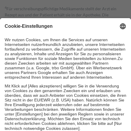
4
Für verschreibungspflichtige Medikamente stellt der Arzt ein
Rezept aus und der Patient erhält sie in der Apotheke. Die
gesetzliche Krankenversicherung übernimmt in der Regel die
Kosten dafür, der Versicherte trägt einen Teil davon als Zuzahlung
mit.
Grundsätzlich leisten Mitglieder Zuzahlungen in Höhe von zehn
Prozent des Abgabepreises,
mindestens
jedoch
fünf Euro
und
höchstens zehn Euro.
Es sind jedoch nie mehr als die tatsächlichen
Kosten der Leistung zu entrichten.
Diese Regeln gelten grundsätzlich auch für Online-Apotheken.
Bei Heilmitteln und häuslicher Krankenpflege beträgt die
Zuzahlung zehn Prozent der Kosten sowie zehn Euro je
Verordnung.
Um das Engagement der Versicherten für ihre eigene Gesundheit zu
stärken und die besondere Stellung der Familie zu unterstützen,
fallen
keine Zuzahlungen
an bei:
• Kindern und Jugendlichen bis zum vollendeten 18. Lebensjahr
mit Ausnahme der Fahrkosten
• Untersuchungen zur Vorsorge und Früherkennung, die von der
GKV getragen werden