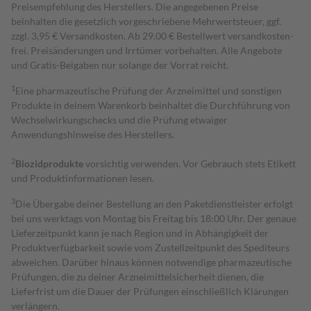
Preisempfehlung des Herstellers. Die angegebenen Preise
beinhalten die gesetzlich vorgeschriebene Mehrwertsteuer, ggf.
zzgl. 3,95 € Versandkosten. Ab 29,00 € Bestell­wert versand­kosten­
frei. Preisänderungen und Irrtümer vorbehalten. Alle Angebote
und Gratis-Beigaben nur solange der Vorrat reicht.
1
Eine pharmazeutische Prüfung der Arzneimittel und sonstigen
Produkte in deinem Warenkorb beinhaltet die Durchführung von
Wechselwirkungschecks und die Prüfung etwaiger
Anwendungshinweise des Herstellers.
2
Biozidprodukte
vorsichtig verwenden. Vor Gebrauch stets Etikett
und Produktinformationen lesen.
3
Die Übergabe deiner Bestellung an den Paketdienstleister erfolgt
bei uns werktags von Montag bis Freitag bis 18:00 Uhr. Der genaue
Lieferzeitpunkt kann je nach Region und in Abhängigkeit der
Produktverfügbarkeit sowie vom Zustellzeitpunkt des Spediteurs
abweichen. Darüber hinaus können notwendige pharmazeutische
Prüfungen, die zu deiner Arzneimittelsicherheit dienen, die
Lieferfrist um die Dauer der Prüfungen einschließlich Klärungen
verlängern.