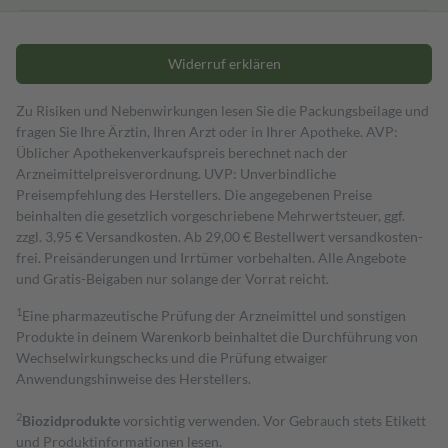
Widerruf erklären
Zu Risiken und Nebenwirkungen lesen Sie die Packungsbeilage und
fragen Sie Ihre Ärztin, Ihren Arzt oder in Ihrer Apotheke. AVP:
Üblicher Apothekenverkaufspreis berechnet nach der
Arzneimittelpreisverordnung. UVP: Unverbindliche
Preisempfehlung des Herstellers. Die angegebenen Preise
beinhalten die gesetzlich vorgeschriebene Mehrwertsteuer, ggf.
zzgl. 3,95 € Versandkosten. Ab 29,00 € Bestell­wert versand­kosten­
frei. Preisänderungen und Irrtümer vorbehalten. Alle Angebote
und Gratis-Beigaben nur solange der Vorrat reicht.
1
Eine pharmazeutische Prüfung der Arzneimittel und sonstigen
Produkte in deinem Warenkorb beinhaltet die Durchführung von
Wechselwirkungschecks und die Prüfung etwaiger
Anwendungshinweise des Herstellers.
2
Biozidprodukte
vorsichtig verwenden. Vor Gebrauch stets Etikett
und Produktinformationen lesen.