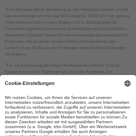
3
Die Übergabe deiner Bestellung an den Paketdienstleister erfolgt
bei uns werktags von Montag bis Freitag bis 18:00 Uhr. Der genaue
Lieferzeitpunkt kann je nach Region und in Abhängigkeit der
Produktverfügbarkeit sowie vom Zustellzeitpunkt des Spediteurs
abweichen. Darüber hinaus können notwendige pharmazeutische
Prüfungen, die zu deiner Arzneimittelsicherheit dienen, die
Lieferfrist um die Dauer der Prüfungen einschließlich Klärungen
verlängern.
4
Für verschreibungspflichtige Medikamente stellt der Arzt ein
Rezept aus und der Patient erhält sie in der Apotheke. Die
gesetzliche Krankenversicherung übernimmt in der Regel die
Kosten dafür, der Versicherte trägt einen Teil davon als Zuzahlung
mit.
Grundsätzlich leisten Mitglieder Zuzahlungen in Höhe von zehn
Prozent des Abgabepreises,
mindestens
jedoch
fünf Euro
und
höchstens zehn Euro.
Es sind jedoch nie mehr als die tatsächlichen
Kosten der Leistung zu entrichten.
Diese Regeln gelten grundsätzlich auch für Online-Apotheken.
Bei Heilmitteln und häuslicher Krankenpflege beträgt die
Zuzahlung zehn Prozent der Kosten sowie zehn Euro je