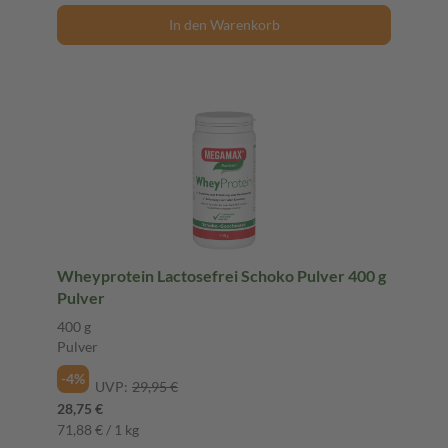
In den Warenkorb
Wheyprotein Lactosefrei Schoko Pulver 400 g
Pulver
400 g
Pulver
-4%
UVP:
29,95 €
28,75 €
71,88 € / 1 kg