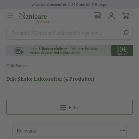
 E-Rezepte
persönliche
pharmazeutische B
Diät Shake
Diät Shake Laktosefrei
(4 Produkte)
Filter