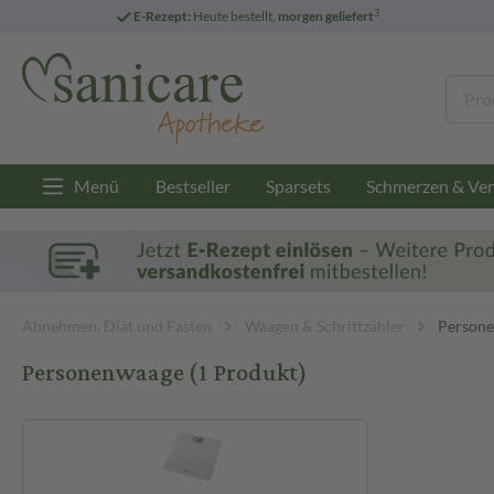
3
E-Rezept:
Heute bestellt,
morgen geliefert
Menü
Bestseller
Sparsets
Schmerzen & Ver
Abnehmen, Diät und Fasten
Waagen & Schrittzähler
Person
Personenwaage
(1 Produkt)