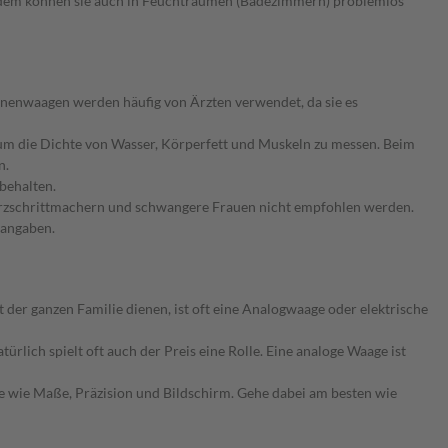
Zudem können sie auch in Feuchträumen (Badezimmern) problemlos
sonenwaagen werden häufig von Ärzten verwendet, da sie es
 um die Dichte von Wasser, Körperfett und Muskeln zu messen. Beim
n.
behalten.
Herzschrittmachern und schwangere Frauen nicht empfohlen werden.
sangaben.
der ganzen Familie dienen, ist oft eine Analogwaage oder elektrische
lich spielt oft auch der Preis eine Rolle. Eine analoge Waage ist
e wie Maße, Präzision und Bildschirm. Gehe dabei am besten wie