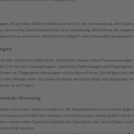
gen, die größten Unterschiede sind wohl in der Verwendung, den Eigen
ür eine echte Gewichtskontrolle ist es notwendig, alle Indizes des eige
lgewicht zu erreichen. Möchtest du lediglich dein Gesamtkörpergewicht w
ungen
d sehr einfach zu kalibrieren. Allerdings müssen diese Personenwaagen 
s gibt 2 Arten von Analogwaagen: elastische Federwaagen und Gegengewic
örpers an. Gegengewichtswaagen sind aufgrund ihrer Genauigkeit bei der 
nach dem Wiegen aber das Gewicht dieser berücksichtigt und abgezogen w
genau zu verfolgen.
rgewicht-Messung
ienen und zudem äußerst praktisch. Ihr Hauptmerkmal und Vorteil gegen
en müssen nicht kalibriert werden und verbrauchen wenig elektrische Ener
ern, sodass jedes Familienmitglied den Überblick über seine Daten und For
ücksichtigt werden.