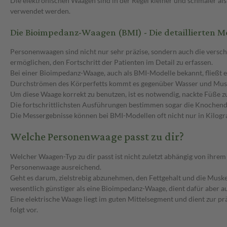
Die elektronischen Waagen sind in der Regel kleiner und schmaler
verwendet werden.
Die Bioimpedanz-Waagen (BMI) - Die detaillierten 
Personenwaagen sind nicht nur sehr präzise, sondern auch die versch
ermöglichen, den Fortschritt der Patienten im Detail zu erfassen.
Bei einer Bioimpedanz-Waage, auch als BMI-Modelle bekannt, fließt 
Durchströmen des Körperfetts kommt es gegenüber Wasser und Muske
Um diese Waage korrekt zu benutzen, ist es notwendig, nackte Füße z
Die fortschrittlichsten Ausführungen bestimmen sogar die Knochendi
Die Messergebnisse können bei BMI-Modellen oft nicht nur in Kilo
Welche Personenwaage passt zu dir?
Welcher Waagen-Typ zu dir passt ist nicht zuletzt abhängig von ihre
Personenwaage ausreichend.
Geht es darum, zielstrebig abzunehmen, den Fettgehalt und die Muskel
wesentlich günstiger als eine Bioimpedanz-Waage, dient dafür aber 
Eine elektrische Waage liegt im guten Mittelsegment und dient zur 
folgt vor.