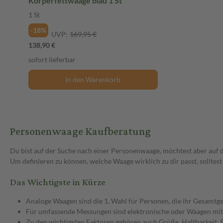
Körperfettwaage blau 1 St
1 St
-18%
UVP:
169,95 €
138,90 €
sofort lieferbar
In den Warenkorb
Personenwaage Kaufberatung
Du bist auf der Suche nach einer Personenwaage, möchtest aber auf da
Um definieren zu können, welche Waage wirklich zu dir passt, sollt
Das Wichtigste in Kürze
Analoge Waagen sind die 1. Wahl für Personen, die ihr Gesamtg
Für umfassende Messungen sind elektronische oder Waagen mit 
Zu den wichtigsten Faktoren gehören auch Größe, Haltbarkeit, S