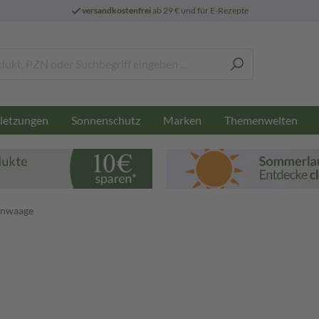
versandkostenfrei
ab 29 € und für E-Rezepte
letzungen
Sonnenschutz
Marken
Themenwelten
enwaage