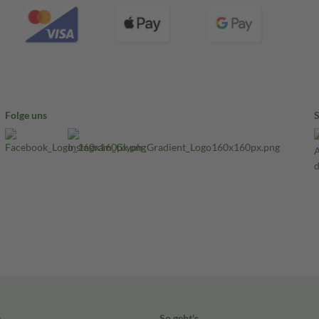
Folge uns
e
So geht's