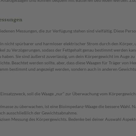
 als Analogwaagen und können bequem mit Batterien betrieben werden. 
Messungen
iedenen Messungen, die zur Verfügung stehen sind vielfältig. Diese Per
ein nicht spürbarer und harmloser elektrischer Strom durch den Körper,
l zu Verzögerungen, sodass der Fettgehalt genau bestimmt werden kan
u haben. Sie sind äußerst zuverlässig, um dein Körpergewicht im Auge zu 
chte. Beachtet werden sollte, aber, dass diese Waagen für Träger von 
gramm bestimmt und angezeigt werden, sondern auch in anderen Gewicht
m Einsatzzweck, soll die Waage „nur“ zur Überwachung vom Körpergewicht 
masse zu überwachen, ist eine Bioimpedanz-Waage die bessere Wahl. Natür
auch ausschließlich der Gewichtsabnahme.
präzisen Messung des Körpergewichts. Bedenke bei deiner Auswahl Aspekt