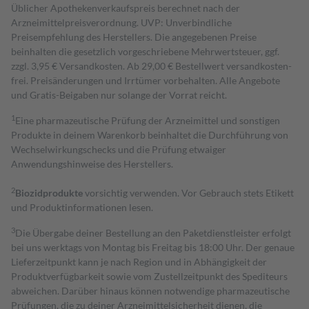
Üblicher Apothekenverkaufspreis berechnet nach der
Arzneimittelpreisverordnung. UVP: Unverbindliche
Preisempfehlung des Herstellers. Die angegebenen Preise
beinhalten die gesetzlich vorgeschriebene Mehrwertsteuer, ggf.
zzgl. 3,95 € Versandkosten. Ab 29,00 € Bestell­wert versand­kosten­
frei. Preisänderungen und Irrtümer vorbehalten. Alle Angebote
und Gratis-Beigaben nur solange der Vorrat reicht.
1
Eine pharmazeutische Prüfung der Arzneimittel und sonstigen
Produkte in deinem Warenkorb beinhaltet die Durchführung von
Wechselwirkungschecks und die Prüfung etwaiger
Anwendungshinweise des Herstellers.
2
Biozidprodukte
vorsichtig verwenden. Vor Gebrauch stets Etikett
und Produktinformationen lesen.
3
Die Übergabe deiner Bestellung an den Paketdienstleister erfolgt
bei uns werktags von Montag bis Freitag bis 18:00 Uhr. Der genaue
Lieferzeitpunkt kann je nach Region und in Abhängigkeit der
Produktverfügbarkeit sowie vom Zustellzeitpunkt des Spediteurs
abweichen. Darüber hinaus können notwendige pharmazeutische
Prüfungen, die zu deiner Arzneimittelsicherheit dienen, die