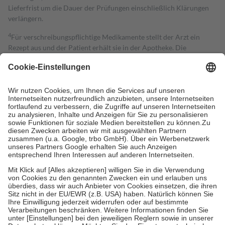
Lieferfrist um die Dauer der Prüfungen einschließlich Klärungen
verlängern.
4
Für verschreibungspflichtige Medikamente stellt der Arzt ein
Rezept aus und der Patient erhält sie in der Apotheke. Die
gesetzliche Krankenversicherung übernimmt in der Regel die
Kosten dafür, der Versicherte trägt einen Teil davon als Zuzahlung
mit.
Grundsätzlich leisten Mitglieder Zuzahlungen in Höhe von zehn
Prozent des Abgabepreises,
mindestens
jedoch
fünf Euro
und
höchstens zehn Euro.
Es sind jedoch nie mehr als die tatsächlichen
Kosten der Leistung zu entrichten.
Diese Regeln gelten grundsätzlich auch für Online-Apotheken.
Bei Heilmitteln und häuslicher Krankenpflege beträgt die
Zuzahlung zehn Prozent der Kosten sowie zehn Euro je
Verordnung.
Um das Engagement der Versicherten für ihre eigene Gesundheit zu
stärken und die besondere Stellung der Familie zu unterstützen,
fallen
keine Zuzahlungen
an bei:
• Kindern und Jugendlichen bis zum vollendeten 18. Lebensjahr
mit Ausnahme der Fahrkosten