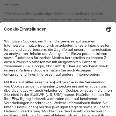
verlängern.
4
Für verschreibungspflichtige Medikamente stellt der Arzt ein
Rezept aus und der Patient erhält sie in der Apotheke. Die
gesetzliche Krankenversicherung übernimmt in der Regel die
Kosten dafür, der Versicherte trägt einen Teil davon als Zuzahlung
mit.
Grundsätzlich leisten Mitglieder Zuzahlungen in Höhe von zehn
Prozent des Abgabepreises,
mindestens
jedoch
fünf Euro
und
höchstens zehn Euro.
Es sind jedoch nie mehr als die tatsächlichen
Kosten der Leistung zu entrichten.
Diese Regeln gelten grundsätzlich auch für Online-Apotheken.
Bei Heilmitteln und häuslicher Krankenpflege beträgt die
Zuzahlung zehn Prozent der Kosten sowie zehn Euro je
Verordnung.
Um das Engagement der Versicherten für ihre eigene Gesundheit zu
stärken und die besondere Stellung der Familie zu unterstützen,
fallen
keine Zuzahlungen
an bei:
• Kindern und Jugendlichen bis zum vollendeten 18. Lebensjahr
mit Ausnahme der Fahrkosten
• Untersuchungen zur Vorsorge und Früherkennung, die von der