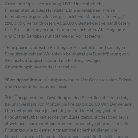
Arzneimittelpreisverordnung. UVP: Unverbindliche
Preisempfehlung des Herstellers. Die angegebenen Preise
beinhalten die gesetzlich vorgeschriebene Mehrwertsteuer, ggf.
zzgl. 3,95 € Versandkosten. Ab 29,00 € Bestell­wert versand­kosten­
frei. Preisänderungen und Irrtümer vorbehalten. Alle Angebote
und Gratis-Beigaben nur solange der Vorrat reicht.
1
Eine pharmazeutische Prüfung der Arzneimittel und sonstigen
Produkte in deinem Warenkorb beinhaltet die Durchführung von
Wechselwirkungschecks und die Prüfung etwaiger
Anwendungshinweise des Herstellers.
2
Biozidprodukte
vorsichtig verwenden. Vor Gebrauch stets Etikett
und Produktinformationen lesen.
3
Die Übergabe deiner Bestellung an den Paketdienstleister erfolgt
bei uns werktags von Montag bis Freitag bis 18:00 Uhr. Der genaue
Lieferzeitpunkt kann je nach Region und in Abhängigkeit der
Produktverfügbarkeit sowie vom Zustellzeitpunkt des Spediteurs
abweichen. Darüber hinaus können notwendige pharmazeutische
Prüfungen, die zu deiner Arzneimittelsicherheit dienen, die
Lieferfrist um die Dauer der Prüfungen einschließlich Klärungen