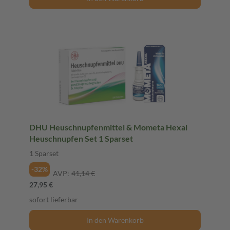
DHU Heuschnupfenmittel & Mometa Hexal
Heuschnupfen Set 1 Sparset
1 Sparset
-32%
AVP:
41,14 €
27,95 €
sofort lieferbar
In den Warenkorb