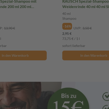
pezial-Shampoo mit
RAUSCH Spezial-Shampoo 
nde 200 ml 200 ml
Weidenrinde 40 ml 40 ml 
40 ml
Shampoo
-16%
P:
13,90 €
UVP:
3,50 €
2,95 €
l
73,75 € / 1 l
erbar
sofort lieferbar
In den Warenkorb
In den Warenkorb