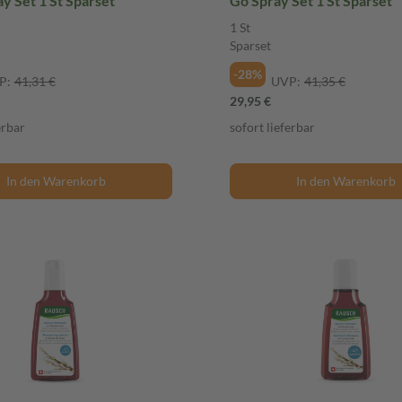
y Set 1 St Sparset
Go Spray Set 1 St Sparset
1 St
Sparset
-28%
P:
41,31 €
UVP:
41,35 €
29,95 €
erbar
sofort lieferbar
In den Warenkorb
In den Warenkorb