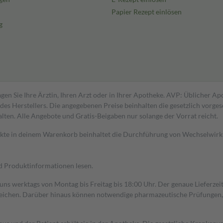
Papier Rezept einlösen
g
gen Sie Ihre Ärztin, Ihren Arzt oder in Ihrer Apotheke. AVP: Üblicher A
s Herstellers. Die angegebenen Preise beinhalten die gesetzlich vorgesc
alten. Alle Angebote und Gratis-Beigaben nur solange der Vorrat reicht.
dukte in deinem Warenkorb beinhaltet die Durchführung von Wechselwir
nd Produktinformationen lesen.
 uns werktags von Montag bis Freitag bis 18:00 Uhr. Der genaue Lieferze
ichen. Darüber hinaus können notwendige pharmazeutische Prüfungen, die