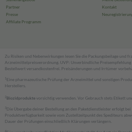
Partner
Kontakt
Presse
Neuregistrierun
Affiliate Programm
Zu Risiken und Nebenwirkungen lesen Sie die Packungsbeilage und fra
Arzneimittelpreisverordnung. UVP: Unverbindliche Preisempfehlung de
Bestell­wert versand­kosten­frei. Preisänderungen und Irrtümer vorbeh
1
Eine pharmazeutische Prüfung der Arzneimittel und sonstigen Pro
Herstellers.
2
Biozidprodukte
vorsichtig verwenden. Vor Gebrauch stets Etikett u
3
Die Übergabe deiner Bestellung an den Paketdienstleister erfolgt bei
Produktverfügbarkeit sowie vom Zustellzeitpunkt des Spediteurs abwe
Dauer der Prüfungen einschließlich Klärungen verlängern.
4