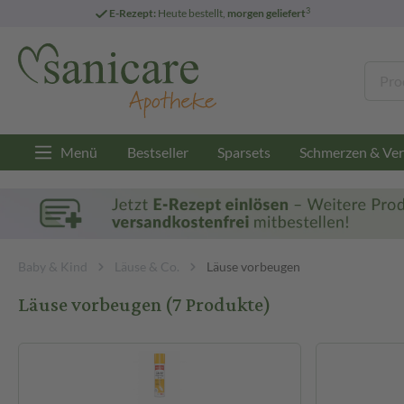
3
E-Rezept:
Heute bestellt,
morgen geliefert
Menü
Bestseller
Sparsets
Schmerzen & Ver
Baby & Kind
Läuse & Co.
Läuse vorbeugen
Läuse vorbeugen
(7 Produkte)