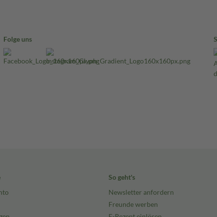
Folge uns
e
So geht's
nto
Newsletter anfordern
Freunde werben
gen
E-Rezept einlösen