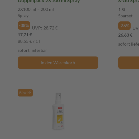
Doppelpack 2X100 ml Spray
& Go Spra
2X100 ml = 200 ml
1 St
Spray
Sparset
-38%
-36%
UVP:
28,72 €
UV
17,71 €
26,63 €
88,55 € / 1 l
sofort lief
sofort lieferbar
In den Warenkorb
2
Biozid