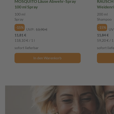
MOSQUITO Läuse Abwehr-Spray
RAUSCH S
100 ml Spray
Weidenri
Shampoo
100 ml
200 ml
Spray
Shampoo
-15%
-15%
UVP:
13,90 €
UV
11,81 €
11,84 €
118,10 € / 1 l
59,20 € / 1 
sofort lieferbar
sofort lief
In den Warenkorb