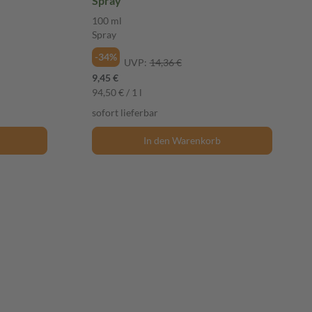
Spray
100 ml
Spray
-34%
UVP:
14,36 €
9,45 €
94,50 € / 1 l
sofort lieferbar
In den Warenkorb