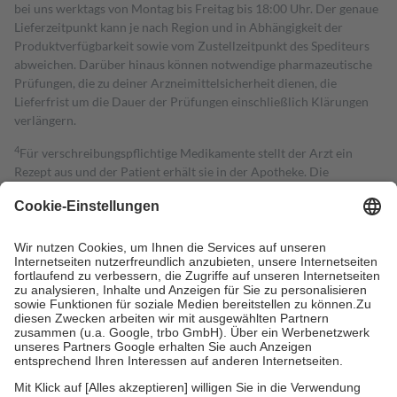
bei uns werktags von Montag bis Freitag bis 18:00 Uhr. Der genaue
Lieferzeitpunkt kann je nach Region und in Abhängigkeit der
Produktverfügbarkeit sowie vom Zustellzeitpunkt des Spediteurs
abweichen. Darüber hinaus können notwendige pharmazeutische
Prüfungen, die zu deiner Arzneimittelsicherheit dienen, die
Lieferfrist um die Dauer der Prüfungen einschließlich Klärungen
verlängern.
4
Für verschreibungspflichtige Medikamente stellt der Arzt ein
Rezept aus und der Patient erhält sie in der Apotheke. Die
gesetzliche Krankenversicherung übernimmt in der Regel die
Kosten dafür, der Versicherte trägt einen Teil davon als Zuzahlung
mit.
Grundsätzlich leisten Mitglieder Zuzahlungen in Höhe von zehn
Prozent des Abgabepreises,
mindestens
jedoch
fünf Euro
und
höchstens zehn Euro.
Es sind jedoch nie mehr als die tatsächlichen
Kosten der Leistung zu entrichten.
Diese Regeln gelten grundsätzlich auch für Online-Apotheken.
Bei Heilmitteln und häuslicher Krankenpflege beträgt die
Zuzahlung zehn Prozent der Kosten sowie zehn Euro je
Verordnung.
Um das Engagement der Versicherten für ihre eigene Gesundheit zu