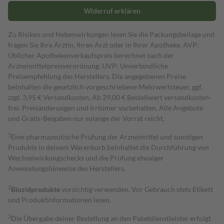
Widerruf erklären
Zu Risiken und Nebenwirkungen lesen Sie die Packungsbeilage und
fragen Sie Ihre Ärztin, Ihren Arzt oder in Ihrer Apotheke. AVP:
Üblicher Apothekenverkaufspreis berechnet nach der
Arzneimittelpreisverordnung. UVP: Unverbindliche
Preisempfehlung des Herstellers. Die angegebenen Preise
beinhalten die gesetzlich vorgeschriebene Mehrwertsteuer, ggf.
zzgl. 3,95 € Versandkosten. Ab 29,00 € Bestell­wert versand­kosten­
frei. Preisänderungen und Irrtümer vorbehalten. Alle Angebote
und Gratis-Beigaben nur solange der Vorrat reicht.
1
Eine pharmazeutische Prüfung der Arzneimittel und sonstigen
Produkte in deinem Warenkorb beinhaltet die Durchführung von
Wechselwirkungschecks und die Prüfung etwaiger
Anwendungshinweise des Herstellers.
2
Biozidprodukte
vorsichtig verwenden. Vor Gebrauch stets Etikett
und Produktinformationen lesen.
3
Die Übergabe deiner Bestellung an den Paketdienstleister erfolgt