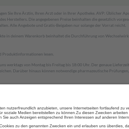
gen Sie Ihre Ärztin, Ihren Arzt oder in Ihrer Apotheke. AVP: Üblicher A
s Herstellers. Die angegebenen Preise beinhalten die gesetzlich vorgesc
alten. Alle Angebote und Gratis-Beigaben nur solange der Vorrat reicht.
dukte in deinem Warenkorb beinhaltet die Durchführung von Wechselwir
nd Produktinformationen lesen.
 uns werktags von Montag bis Freitag bis 18:00 Uhr. Der genaue Lieferze
ichen. Darüber hinaus können notwendige pharmazeutische Prüfungen, die
aus und der Patient erhält sie in der Apotheke. Die gesetzliche Krankenv
ent des Abgabepreises,
mindestens
jedoch
fünf Euro
und
höchstens zehn 
zehn Prozent der Kosten sowie zehn Euro je Verordnung.
rken und die besondere Stellung der Familie zu unterstützen, fallen
kein