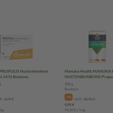
 PROPOLIS Hustenbonbons
Manuka Health MANUKA
i 24 St Bonbons
HUSTENBONBONS Propol
400+ 100 g Bonbons
g
100 g
Bonbons
-9%
P:
6,99 €
UVP:
10,95 €
9,95 €
 kg
99,50 € / 1 kg