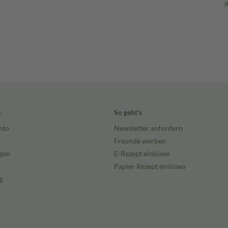
e
So geht's
nto
Newsletter anfordern
Freunde werben
gen
E-Rezept einlösen
Papier Rezept einlösen
g