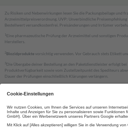
Zu Risiken und Nebenwirkungen lesen Sie die Packungsbeilage und fra
Arzneimittelpreisverordnung. UVP: Unverbindliche Preisempfehlung de
Bestell­wert versand­kosten­frei. Preisänderungen und Irrtümer vorbeh
1
Eine pharmazeutische Prüfung der Arzneimittel und sonstigen Pro
Herstellers.
2
Biozidprodukte
vorsichtig verwenden. Vor Gebrauch stets Etikett u
3
Die Übergabe deiner Bestellung an den Paketdienstleister erfolgt bei
Produktverfügbarkeit sowie vom Zustellzeitpunkt des Spediteurs abwe
Dauer der Prüfungen einschließlich Klärungen verlängern.
4
Für verschreibungspflichtige Medikamente stellt der Arzt ein Rezept 
trägt einen Teil davon als Zuzahlung mit.
Grundsätzlich leisten Mitglieder Zuzahlungen in Höhe von zehn Proz
zu entrichten.
Diese Regeln gelten grundsätzlich auch für Online-Apotheken.
Bei Heilmitteln und häuslicher Krankenpflege beträgt die Zuzahlung 
Um das Engagement der Versicherten für ihre eigene Gesundheit zu stä