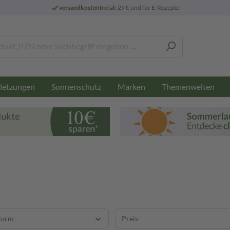
versandkostenfrei
ab 29 € und für E-Rezepte
letzungen
Sonnenschutz
Marken
Themenwelten
form
Preis