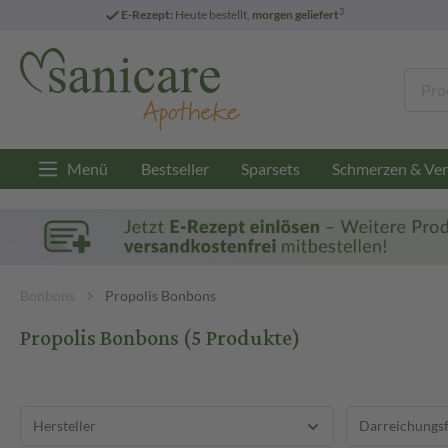
3
E-Rezept:
Heute bestellt,
morgen geliefert
Menü
Bestseller
Sparsets
Schmerzen & Ver
Bonbons
Propolis Bonbons
Propolis Bonbons
(5 Produkte)
Hersteller
Darreichungs