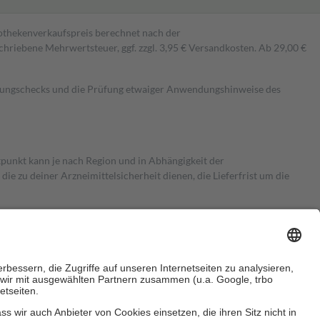
pothekenverkaufspreis berechnet nach der
hriebene Mehrwertsteuer, ggf. zzgl. 3,95 € Versandkosten. Ab 29,00 €
kungschecks und die Prüfung etwaiger Anwendungshinweise des
itpunkt kann je nach Region und in Abhängigkeit der
 zu deiner Arzneimittelsicherheit dienen, die Lieferfrist um die
ersicherung übernimmt in der Regel die Kosten dafür, der Versicherte
Euro.
Es sind jedoch nie mehr als die tatsächlichen Kosten der Leistung
e Zuzahlungen
an bei: