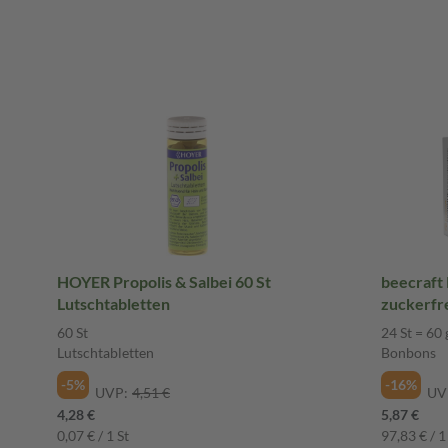
HOYER Propolis & Salbei 60 St
beecraft
Lutschtabletten
zuckerfre
60 St
24 St = 60 
Lutschtabletten
Bonbons
-5%
-16%
UVP:
4,51 €
UV
4,28 €
5,87 €
0,07 € / 1 St
97,83 € / 1