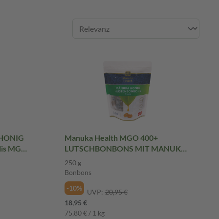
 HONIG
Manuka Health MGO 400+
is MGO
LUTSCHBONBONS MIT MANUKA
HONIG 250 g Bonbons
250 g
Bonbons
-10%
UVP:
20,95 €
18,95 €
75,80 € / 1 kg