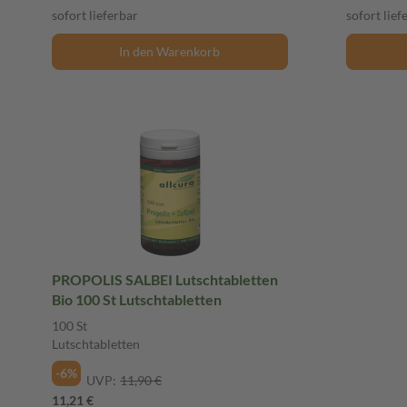
sofort lieferbar
sofort lief
In den Warenkorb
PROPOLIS SALBEI Lutschtabletten
Bio 100 St Lutschtabletten
100 St
Lutschtabletten
-6%
UVP:
11,90 €
11,21 €