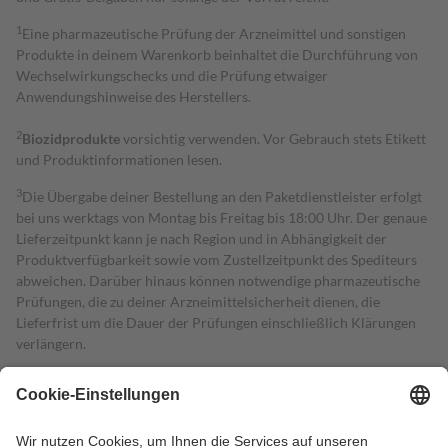
1
Eine pharmazeutische Prüfung der Arzneimittel und sonstigen
Produkte in deinem Warenkorb beinhaltet die Durchführung von
Wechselwirkungschecks und die Prüfung etwaiger
Anwendungshinweise des Herstellers.
2
Biozidprodukte
vorsichtig verwenden. Vor Gebrauch stets Etikett
und Produktinformationen lesen.
3
Die Übergabe deiner Bestellung an den Paketdienstleister erfolgt
bei uns werktags von Montag bis Freitag bis 18:00 Uhr. Der genaue
Lieferzeitpunkt kann je nach Region und in Abhängigkeit der
Produktverfügbarkeit sowie vom Zustellzeitpunkt des Spediteurs
abweichen. Darüber hinaus können notwendige pharmazeutische
Prüfungen, die zu deiner Arzneimittelsicherheit dienen, die
Lieferfrist um die Dauer der Prüfungen einschließlich Klärungen
verlängern.
4
Für verschreibungspflichtige Medikamente stellt der Arzt ein
Rezept aus und der Patient erhält sie in der Apotheke. Die
gesetzliche Krankenversicherung übernimmt in der Regel die
Kosten dafür, der Versicherte trägt einen Teil davon als Zuzahlung