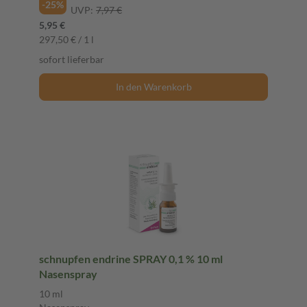
-25%
UVP:
7,97 €
5,95 €
297,50 € / 1 l
sofort lieferbar
In den Warenkorb
schnupfen endrine SPRAY 0,1 % 10 ml
Nasenspray
10 ml