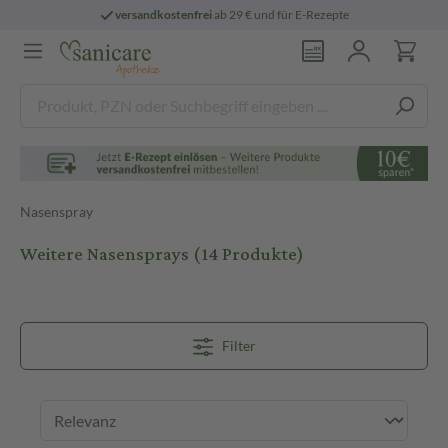
e
persönliche
pharmazeutische Beratung
Nasenspray
Weitere Nasensprays
(14 Produkte)
Filter