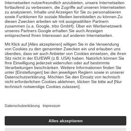
mit.
Grundsätzlich leisten Mitglieder Zuzahlungen in Höhe von zehn
Prozent des Abgabepreises,
mindestens
jedoch
fünf Euro
und
höchstens zehn Euro.
Es sind jedoch nie mehr als die tatsächlichen
Kosten der Leistung zu entrichten.
Diese Regeln gelten grundsätzlich auch für Online-Apotheken.
Bei Heilmitteln und häuslicher Krankenpflege beträgt die
Zuzahlung zehn Prozent der Kosten sowie zehn Euro je
Verordnung.
Um das Engagement der Versicherten für ihre eigene Gesundheit zu
stärken und die besondere Stellung der Familie zu unterstützen,
fallen
keine Zuzahlungen
an bei:
• Kindern und Jugendlichen bis zum vollendeten 18. Lebensjahr
mit Ausnahme der Fahrkosten
• Untersuchungen zur Vorsorge und Früherkennung, die von der
GKV getragen werden
• empfohlenen Schutzimpfungen
• Harn- und Blutteststreifen
Wir nutzen Trusted Shops als unabhängigen Dienstleister für die
Einholung von Bewertungen. Trusted Shops hat Maßnahmen