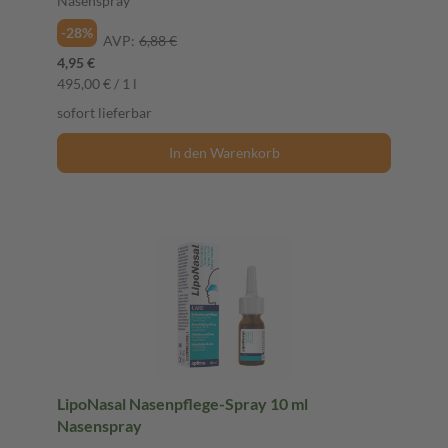
Nasenspray
-28%
AVP:
6,88 €
4,95 €
495,00 € / 1 l
sofort lieferbar
In den Warenkorb
LipoNasal Nasenpflege-Spray 10 ml
Nasenspray