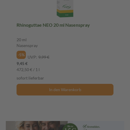
Rhinoguttae NEO 20 ml Nasenspray
20 ml
Nasenspray
-5%
UVP:
9,99 €
9,45 €
472,50 € / 1 l
sofort lieferbar
In den Warenkorb