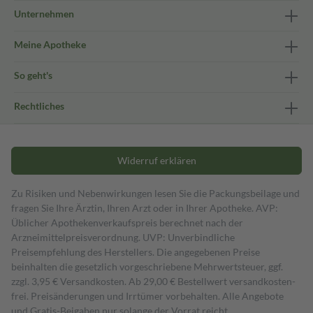
Unternehmen
Meine Apotheke
So geht's
Rechtliches
Widerruf erklären
Zu Risiken und Nebenwirkungen lesen Sie die Packungsbeilage und
fragen Sie Ihre Ärztin, Ihren Arzt oder in Ihrer Apotheke. AVP:
Üblicher Apothekenverkaufspreis berechnet nach der
Arzneimittelpreisverordnung. UVP: Unverbindliche
Preisempfehlung des Herstellers. Die angegebenen Preise
beinhalten die gesetzlich vorgeschriebene Mehrwertsteuer, ggf.
zzgl. 3,95 € Versandkosten. Ab 29,00 € Bestell­wert versand­kosten­
frei. Preisänderungen und Irrtümer vorbehalten. Alle Angebote
und Gratis-Beigaben nur solange der Vorrat reicht.