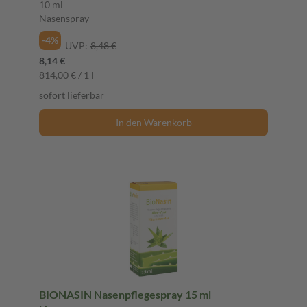
10 ml
Nasenspray
-4%
UVP:
8,48 €
8,14 €
814,00 € / 1 l
sofort lieferbar
In den Warenkorb
BIONASIN Nasenpflegespray 15 ml