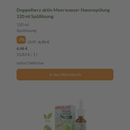
Doppelherz aktiv Meerwasser Nasenspülung
120 ml Spüllösung
120 ml
Spüllösung
-7%
UVP:
6,95 €
6,46 €
53,83 € / 1 l
sofort lieferbar
In den Warenkorb