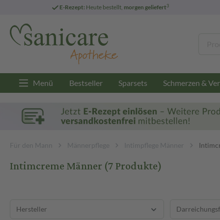
3
E-Rezept:
Heute bestellt,
morgen geliefert
Menü
Bestseller
Sparsets
Schmerzen & Ver
Für den Mann
Männerpflege
Intimpflege Männer
Intim
Intimcreme Männer
(7 Produkte)
Hersteller
Darreichungs