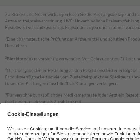
Zu Risiken und Nebenwirkungen lesen Sie die Packungsbeilage und fra
Arzneimittelpreisverordnung. UVP: Unverbindliche Preisempfehlung de
Bestell­wert versand­kosten­frei. Preisänderungen und Irrtümer vorbeh
1
Eine pharmazeutische Prüfung der Arzneimittel und sonstigen Pro
Herstellers.
2
Biozidprodukte
vorsichtig verwenden. Vor Gebrauch stets Etikett u
3
Die Übergabe deiner Bestellung an den Paketdienstleister erfolgt bei
Produktverfügbarkeit sowie vom Zustellzeitpunkt des Spediteurs abwe
Dauer der Prüfungen einschließlich Klärungen verlängern.
4
Für verschreibungspflichtige Medikamente stellt der Arzt ein Rezept 
trägt einen Teil davon als Zuzahlung mit.
Grundsätzlich leisten Mitglieder Zuzahlungen in Höhe von zehn Proz
zu entrichten.
Diese Regeln gelten grundsätzlich auch für Online-Apotheken.
Bei Heilmitteln und häuslicher Krankenpflege beträgt die Zuzahlung 
Um das Engagement der Versicherten für ihre eigene Gesundheit zu stä