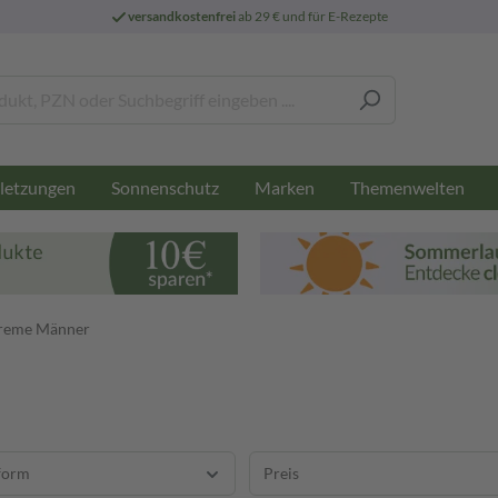
versandkostenfrei
ab 29 € und für E-Rezepte
letzungen
Sonnenschutz
Marken
Themenwelten
creme Männer
form
Preis