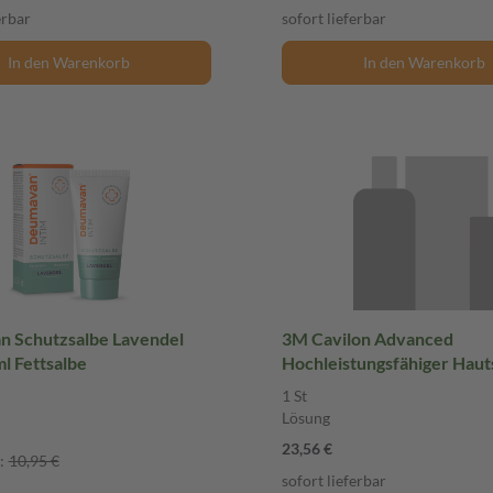
erbar
sofort lieferbar
In den Warenkorb
In den Warenkorb
 Schutzsalbe Lavendel
3M Cavilon Advanced
50 ml Fettsalbe
Hochleistungsfähiger Haut
St Lösung
1 St
Lösung
23,56 €
:
10,95 €
sofort lieferbar