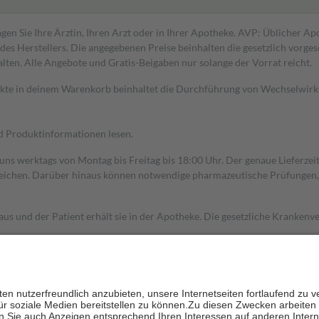
gen Sie Ihre Ärztin, Ihren Arzt oder in Ihrer Apotheke. AVP: Üblicher A
s Herstellers. Die angegebenen Preise beinhalten die gesetzlich vorgesc
alten. Alle Angebote und Gratis-Beigaben nur solange der Vorrat reicht.
dukte in deinem Warenkorb beinhaltet die Durchführung von Wechselwir
nd Produktinformationen lesen.
 uns werktags von Montag bis Freitag bis 18:00 Uhr. Der genaue Lieferze
ichen. Darüber hinaus können notwendige pharmazeutische Prüfungen, die
aus und der Patient erhält sie in der Apotheke. Die gesetzliche Krankenv
ent des Abgabepreises,
mindestens
jedoch
fünf Euro
und
höchstens zehn 
zehn Prozent der Kosten sowie zehn Euro je Verordnung.
rken und die besondere Stellung der Familie zu unterstützen, fallen
kein