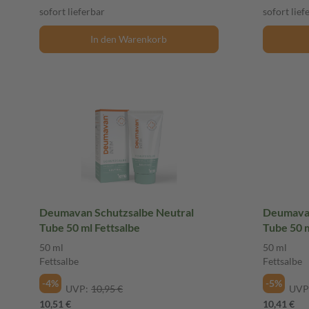
sofort lieferbar
sofort lief
In den Warenkorb
Deumavan Schutzsalbe Neutral
Deumavan
Tube 50 ml Fettsalbe
Tube 
50 ml
50 ml
Fettsalbe
Fettsalbe
-4%
-5%
UVP:
10,95 €
UVP
10,51 €
10,41 €