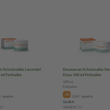
 Schutzsalbe Lavendel
Deumavan Schutzsalbe Neu
 100 ml Fettsalbe
Dose 100 ml Fettsalbe
100 ml
Fettsalbe
-3%
:
16,65 €
UVP:
16,65 €
16,08 €
1 l
160,80 € / 1 l