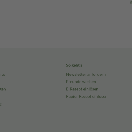
e
So geht's
nto
Newsletter anfordern
Freunde werben
gen
E-Rezept einlösen
Papier Rezept einlösen
g