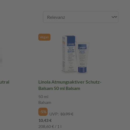
Vegan
tral
Linola Atmungsaktiver Schutz-
Balsam 50 ml Balsam
50 ml
Balsam
-5%
UVP:
10,99 €
10,43 €
208,60 € / 1 l