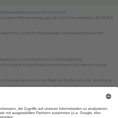
pothekenverkaufspreis berechnet nach der
hriebene Mehrwertsteuer, ggf. zzgl. 3,95 € Versandkosten. Ab 29,00 €
kungschecks und die Prüfung etwaiger Anwendungshinweise des
itpunkt kann je nach Region und in Abhängigkeit der
 zu deiner Arzneimittelsicherheit dienen, die Lieferfrist um die
ersicherung übernimmt in der Regel die Kosten dafür, der Versicherte
Euro.
Es sind jedoch nie mehr als die tatsächlichen Kosten der Leistung
e Zuzahlungen
an bei: