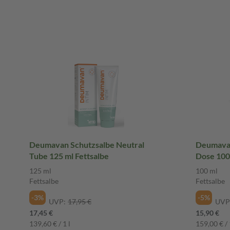
Deumavan Schutzsalbe Neutral
Deumavan
Tube 125 ml Fettsalbe
Dose
125 ml
100 ml
Fettsalbe
Fettsalbe
-3%
-5%
UVP:
17,95 €
UVP
17,45 €
15,90 €
139,60 € / 1 l
159,00 € / 