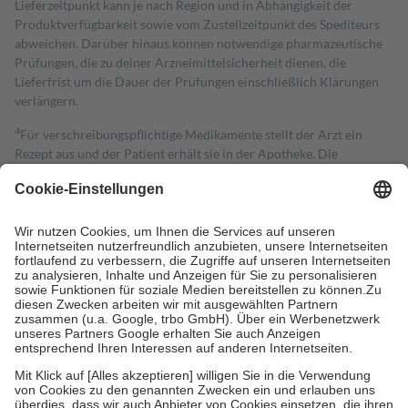
Lieferzeitpunkt kann je nach Region und in Abhängigkeit der
Produktverfügbarkeit sowie vom Zustellzeitpunkt des Spediteurs
abweichen. Darüber hinaus können notwendige pharmazeutische
Prüfungen, die zu deiner Arzneimittelsicherheit dienen, die
Lieferfrist um die Dauer der Prüfungen einschließlich Klärungen
verlängern.
4
Für verschreibungspflichtige Medikamente stellt der Arzt ein
Rezept aus und der Patient erhält sie in der Apotheke. Die
gesetzliche Krankenversicherung übernimmt in der Regel die
Kosten dafür, der Versicherte trägt einen Teil davon als Zuzahlung
mit.
Grundsätzlich leisten Mitglieder Zuzahlungen in Höhe von zehn
Prozent des Abgabepreises,
mindestens
jedoch
fünf Euro
und
höchstens zehn Euro.
Es sind jedoch nie mehr als die tatsächlichen
Kosten der Leistung zu entrichten.
Diese Regeln gelten grundsätzlich auch für Online-Apotheken.
Bei Heilmitteln und häuslicher Krankenpflege beträgt die
Zuzahlung zehn Prozent der Kosten sowie zehn Euro je
Verordnung.
Um das Engagement der Versicherten für ihre eigene Gesundheit zu
stärken und die besondere Stellung der Familie zu unterstützen,