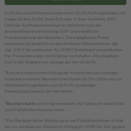
Zu Risiken und Nebenwirkungen lesen Sie die Packungsbeilage und
fragen Sie Ihre Ärztin, Ihren Arzt oder in Ihrer Apotheke. AVP:
Üblicher Apothekenverkaufspreis berechnet nach der
Arzneimittelpreisverordnung. UVP: Unverbindliche
Preisempfehlung des Herstellers. Die angegebenen Preise
beinhalten die gesetzlich vorgeschriebene Mehrwertsteuer, ggf.
zzgl. 3,95 € Versandkosten. Ab 29,00 € Bestell­wert versand­kosten­
frei. Preisänderungen und Irrtümer vorbehalten. Alle Angebote
und Gratis-Beigaben nur solange der Vorrat reicht.
1
Eine pharmazeutische Prüfung der Arzneimittel und sonstigen
Produkte in deinem Warenkorb beinhaltet die Durchführung von
Wechselwirkungschecks und die Prüfung etwaiger
Anwendungshinweise des Herstellers.
2
Biozidprodukte
vorsichtig verwenden. Vor Gebrauch stets Etikett
und Produktinformationen lesen.
3
Die Übergabe deiner Bestellung an den Paketdienstleister erfolgt
bei uns werktags von Montag bis Freitag bis 18:00 Uhr. Der genaue