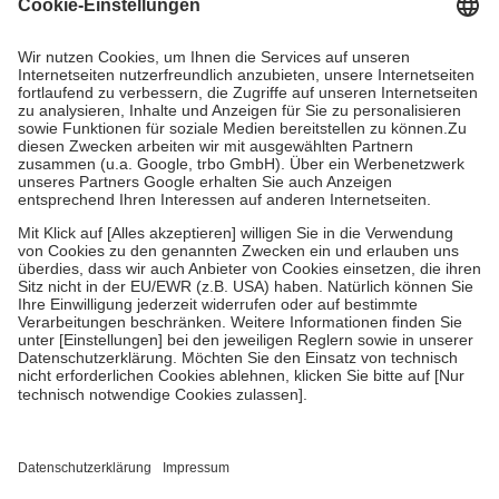
verlängern.
4
Für verschreibungspflichtige Medikamente stellt der Arzt ein
Rezept aus und der Patient erhält sie in der Apotheke. Die
gesetzliche Krankenversicherung übernimmt in der Regel die
Kosten dafür, der Versicherte trägt einen Teil davon als Zuzahlung
mit.
Grundsätzlich leisten Mitglieder Zuzahlungen in Höhe von zehn
Prozent des Abgabepreises,
mindestens
jedoch
fünf Euro
und
höchstens zehn Euro.
Es sind jedoch nie mehr als die tatsächlichen
Kosten der Leistung zu entrichten.
Diese Regeln gelten grundsätzlich auch für Online-Apotheken.
Bei Heilmitteln und häuslicher Krankenpflege beträgt die
Zuzahlung zehn Prozent der Kosten sowie zehn Euro je
Verordnung.
Um das Engagement der Versicherten für ihre eigene Gesundheit zu
stärken und die besondere Stellung der Familie zu unterstützen,
fallen
keine Zuzahlungen
an bei:
• Kindern und Jugendlichen bis zum vollendeten 18. Lebensjahr
mit Ausnahme der Fahrkosten
• Untersuchungen zur Vorsorge und Früherkennung, die von der
GKV getragen werden