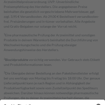
Arzneimittelpreisverordnung. UVP: Unverbindliche
Preisempfehlung des Herstellers. Die angegebenen Preise
beinhalten die gesetzlich vorgeschriebene Mehrwertsteuer, ggf.
zzgl. 3,95 € Versandkosten. Ab 29,00 € Bestell­wert versand­kosten­
frei. Preisänderungen und Irrtümer vorbehalten. Alle Angebote
und Gratis-Beigaben nur solange der Vorrat reicht.
1
Eine pharmazeutische Prüfung der Arzneimittel und sonstigen
Produkte in deinem Warenkorb beinhaltet die Durchführung von
Wechselwirkungschecks und die Prüfung etwaiger
Anwendungshinweise des Herstellers.
2
Biozidprodukte
vorsichtig verwenden. Vor Gebrauch stets Etikett
und Produktinformationen lesen.
3
Die Übergabe deiner Bestellung an den Paketdienstleister erfolgt
bei uns werktags von Montag bis Freitag bis 18:00 Uhr. Der genaue
Lieferzeitpunkt kann je nach Region und in Abhängigkeit der
Produktverfügbarkeit sowie vom Zustellzeitpunkt des Spediteurs
abweichen. Darüber hinaus können notwendige pharmazeutische
Prüfungen, die zu deiner Arzneimittelsicherheit dienen, die
Lieferfrist um die Dauer der Prüfungen einschließlich Klärungen