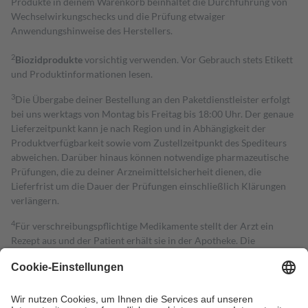
Produkte in deinem Warenkorb beinhaltet die Durchführung von
Wechselwirkungschecks und die Prüfung etwaiger
Anwendungshinweise des Herstellers.
2
Biozidprodukte
vorsichtig verwenden. Vor Gebrauch stets Etikett
und Produktinformationen lesen.
3
Die Übergabe deiner Bestellung an den Paketdienstleister erfolgt
bei uns werktags von Montag bis Freitag bis 18:00 Uhr. Der genaue
Lieferzeitpunkt kann je nach Region und in Abhängigkeit der
Produktverfügbarkeit sowie vom Zustellzeitpunkt des Spediteurs
abweichen. Darüber hinaus können notwendige pharmazeutische
Prüfungen, die zu deiner Arzneimittelsicherheit dienen, die
Lieferfrist um die Dauer der Prüfungen einschließlich Klärungen
verlängern.
4
Für verschreibungspflichtige Medikamente stellt der Arzt ein
Rezept aus und der Patient erhält sie in der Apotheke. Die
gesetzliche Krankenversicherung übernimmt in der Regel die
Kosten dafür, der Versicherte trägt einen Teil davon als Zuzahlung
mit.
Grundsätzlich leisten Mitglieder Zuzahlungen in Höhe von zehn