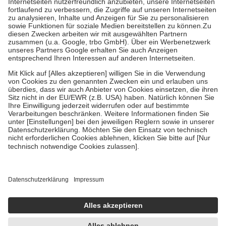
Prozent des Abgabepreises,
mindestens
jedoch
fünf Euro
und
höchstens zehn Euro.
Es sind jedoch nie mehr als die tatsächlichen
Kosten der Leistung zu entrichten.
Diese Regeln gelten grundsätzlich auch für Online-Apotheken.
Bei Heilmitteln und häuslicher Krankenpflege beträgt die
Zuzahlung zehn Prozent der Kosten sowie zehn Euro je
Verordnung.
Um das Engagement der Versicherten für ihre eigene Gesundheit zu
stärken und die besondere Stellung der Familie zu unterstützen,
fallen
keine Zuzahlungen
an bei:
• Kindern und Jugendlichen bis zum vollendeten 18. Lebensjahr
mit Ausnahme der Fahrkosten
• Untersuchungen zur Vorsorge und Früherkennung, die von der
GKV getragen werden
• empfohlenen Schutzimpfungen
• Harn- und Blutteststreifen
Wir nutzen Trusted Shops als unabhängigen Dienstleister für die
Einholung von Bewertungen. Trusted Shops hat Maßnahmen
getroffen, um sicherzustellen, dass es sich um echte Bewertungen
handelt. Mehr Informationen findest du hier:
https://help.etrusted.com/hc/de/articles/4419944605341