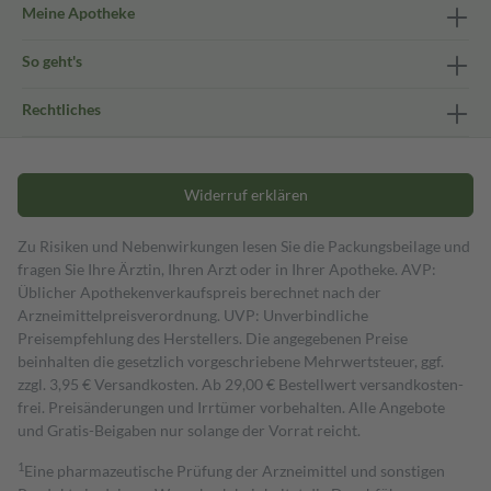
Meine Apotheke
So geht's
Rechtliches
Widerruf erklären
Zu Risiken und Nebenwirkungen lesen Sie die Packungsbeilage und
fragen Sie Ihre Ärztin, Ihren Arzt oder in Ihrer Apotheke. AVP:
Üblicher Apothekenverkaufspreis berechnet nach der
Arzneimittelpreisverordnung. UVP: Unverbindliche
Preisempfehlung des Herstellers. Die angegebenen Preise
beinhalten die gesetzlich vorgeschriebene Mehrwertsteuer, ggf.
zzgl. 3,95 € Versandkosten. Ab 29,00 € Bestell­wert versand­kosten­
frei. Preisänderungen und Irrtümer vorbehalten. Alle Angebote
und Gratis-Beigaben nur solange der Vorrat reicht.
1
Eine pharmazeutische Prüfung der Arzneimittel und sonstigen