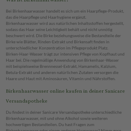
Bei Birkenhaarwasser handelt es sich um ein Haarpflege-Produkt,
das die Haarpflege und Haarhygiene ergänzt.
Birkenhaarwasser wird aus natürlichen Inhaltsstoffen hergestellt,
sodass das Haar seine Leichtigkeit behält und nicht unnötig
beschwert wird. Die Birke beziehungsweise die Bestandteile der
Birke wie Blätter, Rinden-Extrakt und Birkensaft finden in
unterschiedlicher Konzentration im Pflegeprodukt Platz.
Birken-Haar-Wasser trägt zur intensiven Pflege von Kopfhaut und
Haar bei. Die regelmäßige Anwendung von Birkenhaar-Wasser
mit beispielsweise Brennnessel-Extrakt, Hamamelis, Kalzium,
Betula-Extrakt und anderen natürlichen Zutaten versorgen die
Haare und Haut mit Aminosäuren, Vitamin und Nährstoffen.
Birkenhaarwasser online kaufen in deiner Sanicare
Versandapotheke
Du findest in deiner Sanicare Versandapotheke unterschiedliche
Birkenhaarwasser, mit und ohne Alkohol sowie weiteren
hochwertigen Bestandteilen. Du hast Fragen zum
Birkenhaarwasser oder einem anderen Haarwasser? Nimm gern