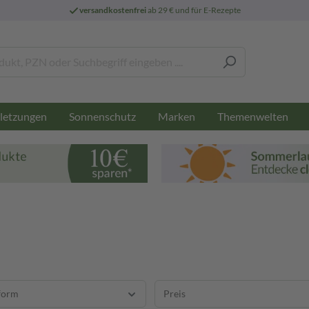
versandkostenfrei
ab 29 € und für E-Rezepte
letzungen
Sonnenschutz
Marken
Themenwelten
form
Preis