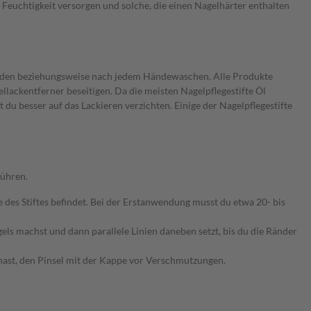
 Feuchtigkeit versorgen und solche, die einen Nagelhärter enthalten
wenden beziehungsweise nach jedem Händewaschen. Alle Produkte
llackentferner beseitigen. Da die meisten Nagelpflegestifte Öl
 du besser auf das Lackieren verzichten. Einige der Nagelpflegestifte
führen.
e des Stiftes befindet. Bei der Erstanwendung musst du etwa 20- bis
gels machst und dann parallele Linien daneben setzt, bis du die Ränder
 hast, den Pinsel mit der Kappe vor Verschmutzungen.