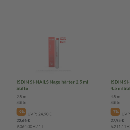
ISDIN SI-NAILS Nagelhärter 2.5 ml
ISDIN S
Stifte
4.5 ml Sti
2.5 ml
4.5 ml
Stifte
Stifte
-9%
-7%
UVP:
24,90 €
UVP
22,66 €
27,95 €
9.064,00 € / 1 l
6.211,11 € 