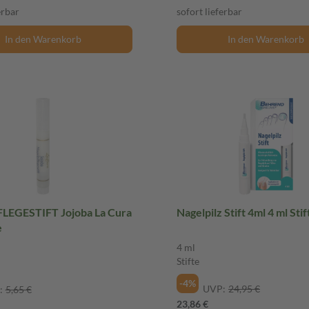
erbar
sofort lieferbar
In den Warenkorb
In den Warenkorb
EGESTIFT Jojoba La Cura
Nagelpilz Stift 4ml 4 ml Stif
e
4 ml
Stifte
-4%
UVP:
24,95 €
:
5,65 €
23,86 €