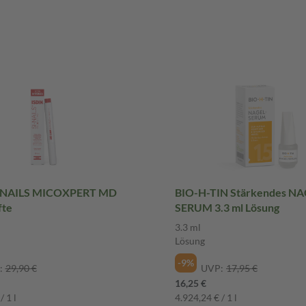
I-NAILS MICOXPERT MD
BIO-H-TIN Stärkendes NA
fte
SERUM 3.3 ml Lösung
3.3 ml
Lösung
-9%
:
29,90 €
UVP:
17,95 €
16,25 €
/ 1 l
4.924,24 € / 1 l