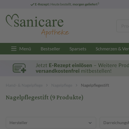
3
E-Rezept:
Heute bestellt,
morgen geliefert
Menü
Bestseller
Sparsets
Schmerzen & Ver
Hand- & Nagelpflege
Nagelpflege
Nagelpflegestift
Nagelpflegestift
(9 Produkte)
Hersteller
Darreichungs