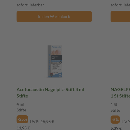
sofort lieferbar
sofort lief
In den Warenkorb
Acetocaustin Nagelpilz-Stift 4 ml
NAGELPFL
Stifte
1 St Stift
4 ml
1 St
Stifte
Stifte
-25%
-5%
UVP:
15,95 €
UVP
11,95 €
5,39 €