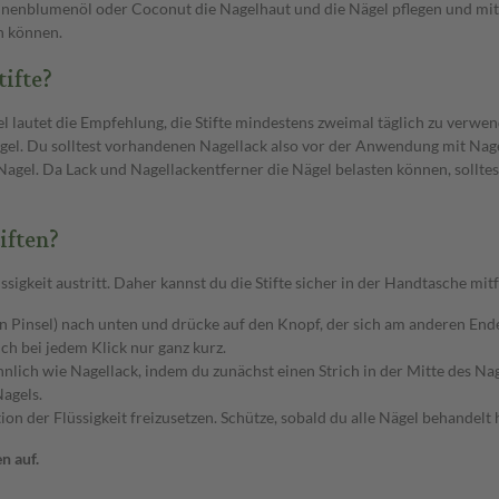
Sonnenblumenöl oder Coconut die Nagelhaut und die Nägel pflegen und mit
n können.
ifte?
l lautet die Empfehlung, die Stifte mindestens zweimal täglich zu ver
nägel. Du solltest vorhandenen Nagellack also vor der Anwendung mit Nage
Nagel. Da Lack und Nagellackentferner die Nägel belasten können, solltest
iften?
lüssigkeit austritt. Daher kannst du die Stifte sicher in der Handtasche mit
ein Pinsel) nach unten und drücke auf den Knopf, der sich am anderen End
ich bei jedem Klick nur ganz kurz.
 ähnlich wie Nagellack, indem du zunächst einen Strich in der Mitte des Na
Nagels.
on der Flüssigkeit freizusetzen. Schütze, sobald du alle Nägel behandelt
n auf.