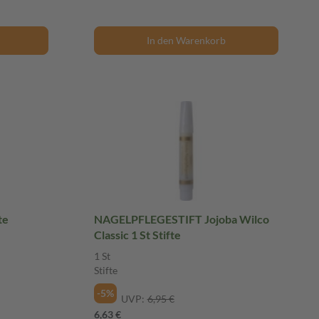
In den Warenkorb
te
NAGELPFLEGESTIFT Jojoba Wilco
Classic 1 St Stifte
1 St
Stifte
-5%
UVP:
6,95 €
6,63 €