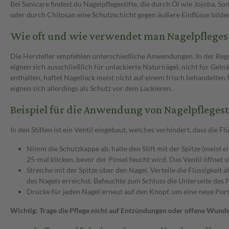
Bei Sanicare findest du Nagelpflegestifte, die durch Öl wie Jojoba, 
oder durch Chitosan eine Schutzschicht gegen äußere Einflüsse bilde
Wie oft und wie verwendet man Nagelpflegest
Die Hersteller empfehlen unterschiedliche Anwendungen. In der Rege
eignen sich ausschließlich für unlackierte Naturnägel, nicht für Gel
enthalten, haftet Nagellack meist nicht auf einem frisch behandelten 
eignen sich allerdings als Schutz vor dem Lackieren.
Beispiel für die Anwendung von Nagelpflegest
In den Stiften ist ein Ventil eingebaut, welches verhindert, dass die F
Nimm die Schutzkappe ab, halte den Stift mit der Spitze (meist 
25-mal klicken, bevor der Pinsel feucht wird. Das Ventil öffnet s
Streiche mit der Spitze über den Nagel. Verteile die Flüssigkeit
des Nagels erreichst. Befeuchte zum Schluss die Unterseite des 
Drücke für jeden Nagel erneut auf den Knopf, um eine neue Porti
Wichtig: Trage die Pflege nicht auf Entzündungen oder offene Wunde