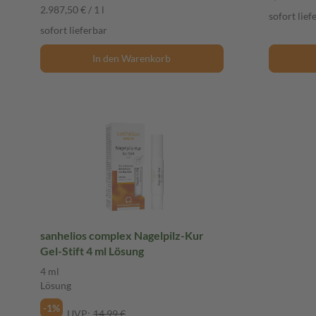
2.987,50 € / 1 l
sofort lief
sofort lieferbar
In den Warenkorb
sanhelios complex Nagelpilz-Kur
Gel-Stift 4 ml Lösung
4 ml
Lösung
-1%
UVP:
14,99 €