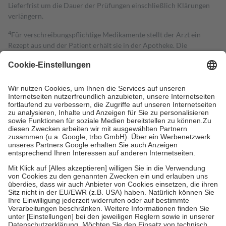
Lieferfrist um die Dauer der Prüfungen einschließlich Klärungen
verlängern.
4
Für verschreibungspflichtige Medikamente stellt der Arzt ein
Rezept aus und der Patient erhält sie in der Apotheke. Die
gesetzliche Krankenversicherung übernimmt in der Regel die
Kosten dafür, der Versicherte trägt einen Teil davon als Zuzahlung
mit.
Grundsätzlich leisten Mitglieder Zuzahlungen in Höhe von zehn
Prozent des Abgabepreises,
mindestens
jedoch
fünf Euro
und
höchstens zehn Euro.
Es sind jedoch nie mehr als die tatsächlichen
Kosten der Leistung zu entrichten.
Diese Regeln gelten grundsätzlich auch für Online-Apotheken.
Bei Heilmitteln und häuslicher Krankenpflege beträgt die
Zuzahlung zehn Prozent der Kosten sowie zehn Euro je
Verordnung.
Um das Engagement der Versicherten für ihre eigene Gesundheit zu
stärken und die besondere Stellung der Familie zu unterstützen,
fallen
keine Zuzahlungen
an bei:
• Kindern und Jugendlichen bis zum vollendeten 18. Lebensjahr
mit Ausnahme der Fahrkosten
• Untersuchungen zur Vorsorge und Früherkennung, die von der