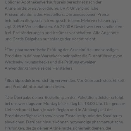
Üblicher Apothekenverkaufspreis berechnet nach der
Arzneimittelpreisverordnung. UVP: Unverbindliche
Preisempfehlung des Herstellers. Die angegebenen Preise
beinhalten die gesetzlich vorgeschriebene Mehrwertsteuer, ggf.
zzgl. 3,95 € Versandkosten. Ab 29,00 € Bestell­wert versand­kosten­
frei. Preisänderungen und Irrtümer vorbehalten. Alle Angebote
und Gratis-Beigaben nur solange der Vorrat reicht.
1
Eine pharmazeutische Prüfung der Arzneimittel und sonstigen
Produkte in deinem Warenkorb beinhaltet die Durchführung von
Wechselwirkungschecks und die Prüfung etwaiger
Anwendungshinweise des Herstellers.
2
Biozidprodukte
vorsichtig verwenden. Vor Gebrauch stets Etikett
und Produktinformationen lesen.
3
Die Übergabe deiner Bestellung an den Paketdienstleister erfolgt
bei uns werktags von Montag bis Freitag bis 18:00 Uhr. Der genaue
Lieferzeitpunkt kann je nach Region und in Abhängigkeit der
Produktverfügbarkeit sowie vom Zustellzeitpunkt des Spediteurs
abweichen. Darüber hinaus können notwendige pharmazeutische
Prüfungen, die zu deiner Arzneimittelsicherheit dienen, die