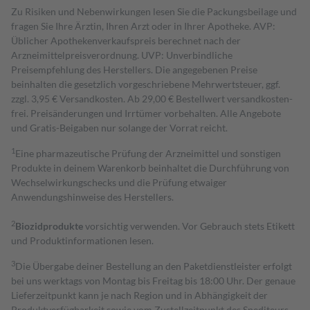
Zu Risiken und Nebenwirkungen lesen Sie die Packungsbeilage und
fragen Sie Ihre Ärztin, Ihren Arzt oder in Ihrer Apotheke. AVP:
Üblicher Apothekenverkaufspreis berechnet nach der
Arzneimittelpreisverordnung. UVP: Unverbindliche
Preisempfehlung des Herstellers. Die angegebenen Preise
beinhalten die gesetzlich vorgeschriebene Mehrwertsteuer, ggf.
zzgl. 3,95 € Versandkosten. Ab 29,00 € Bestell­wert versand­kosten­
frei. Preisänderungen und Irrtümer vorbehalten. Alle Angebote
und Gratis-Beigaben nur solange der Vorrat reicht.
1
Eine pharmazeutische Prüfung der Arzneimittel und sonstigen
Produkte in deinem Warenkorb beinhaltet die Durchführung von
Wechselwirkungschecks und die Prüfung etwaiger
Anwendungshinweise des Herstellers.
2
Biozidprodukte
vorsichtig verwenden. Vor Gebrauch stets Etikett
und Produktinformationen lesen.
3
Die Übergabe deiner Bestellung an den Paketdienstleister erfolgt
bei uns werktags von Montag bis Freitag bis 18:00 Uhr. Der genaue
Lieferzeitpunkt kann je nach Region und in Abhängigkeit der
Produktverfügbarkeit sowie vom Zustellzeitpunkt des Spediteurs