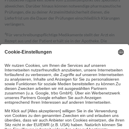
abweichen. Darüber hinaus können notwendige pharmazeutische
Prüfungen, die zu deiner Arzneimittelsicherheit dienen, die
Lieferfrist um die Dauer der Prüfungen einschließlich Klärungen
verlängern.
4
Für verschreibungspflichtige Medikamente stellt der Arzt ein
Rezept aus und der Patient erhält sie in der Apotheke. Die
gesetzliche Krankenversicherung übernimmt in der Regel die
Kosten dafür, der Versicherte trägt einen Teil davon als Zuzahlung
mit.
Grundsätzlich leisten Mitglieder Zuzahlungen in Höhe von zehn
Prozent des Abgabepreises,
mindestens
jedoch
fünf Euro
und
höchstens zehn Euro.
Es sind jedoch nie mehr als die tatsächlichen
Kosten der Leistung zu entrichten.
Diese Regeln gelten grundsätzlich auch für Online-Apotheken.
Bei Heilmitteln und häuslicher Krankenpflege beträgt die
Zuzahlung zehn Prozent der Kosten sowie zehn Euro je
Verordnung.
Um das Engagement der Versicherten für ihre eigene Gesundheit zu
stärken und die besondere Stellung der Familie zu unterstützen,
fallen
keine Zuzahlungen
an bei: