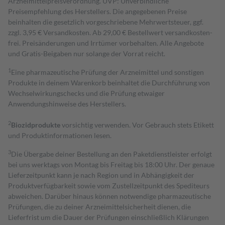
Arzneimittelpreisverordnung. UVP: Unverbindliche
Preisempfehlung des Herstellers. Die angegebenen Preise
beinhalten die gesetzlich vorgeschriebene Mehrwertsteuer, ggf.
zzgl. 3,95 € Versandkosten. Ab 29,00 € Bestell­wert versand­kosten­
frei. Preisänderungen und Irrtümer vorbehalten. Alle Angebote
und Gratis-Beigaben nur solange der Vorrat reicht.
1
Eine pharmazeutische Prüfung der Arzneimittel und sonstigen
Produkte in deinem Warenkorb beinhaltet die Durchführung von
Wechselwirkungschecks und die Prüfung etwaiger
Anwendungshinweise des Herstellers.
2
Biozidprodukte
vorsichtig verwenden. Vor Gebrauch stets Etikett
und Produktinformationen lesen.
3
Die Übergabe deiner Bestellung an den Paketdienstleister erfolgt
bei uns werktags von Montag bis Freitag bis 18:00 Uhr. Der genaue
Lieferzeitpunkt kann je nach Region und in Abhängigkeit der
Produktverfügbarkeit sowie vom Zustellzeitpunkt des Spediteurs
abweichen. Darüber hinaus können notwendige pharmazeutische
Prüfungen, die zu deiner Arzneimittelsicherheit dienen, die
Lieferfrist um die Dauer der Prüfungen einschließlich Klärungen