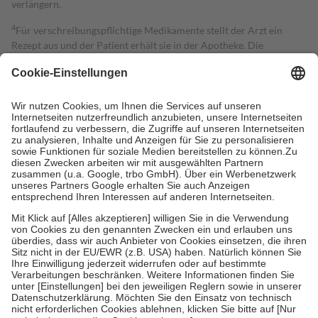
verlängern.
4
Für verschreibungspflichtige Medikamente stellt der Arzt ein
Rezept aus und der Patient erhält sie in der Apotheke. Die
gesetzliche Krankenversicherung übernimmt in der Regel die
Kosten dafür, der Versicherte trägt einen Teil davon als Zuzahlung
mit.
Grundsätzlich leisten Mitglieder Zuzahlungen in Höhe von zehn
Prozent des Abgabepreises,
mindestens
jedoch
fünf Euro
und
höchstens zehn Euro.
Es sind jedoch nie mehr als die tatsächlichen
Kosten der Leistung zu entrichten.
Diese Regeln gelten grundsätzlich auch für Online-Apotheken.
Bei Heilmitteln und häuslicher Krankenpflege beträgt die
Zuzahlung zehn Prozent der Kosten sowie zehn Euro je
Verordnung.
Um das Engagement der Versicherten für ihre eigene Gesundheit zu
stärken und die besondere Stellung der Familie zu unterstützen,
fallen
keine Zuzahlungen
an bei:
• Kindern und Jugendlichen bis zum vollendeten 18. Lebensjahr
mit Ausnahme der Fahrkosten
• Untersuchungen zur Vorsorge und Früherkennung, die von der
GKV getragen werden