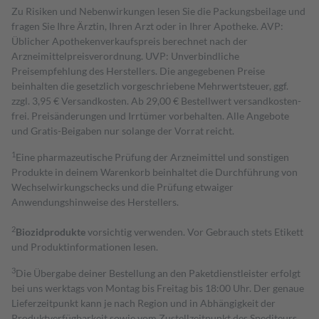
Zu Risiken und Nebenwirkungen lesen Sie die Packungsbeilage und
fragen Sie Ihre Ärztin, Ihren Arzt oder in Ihrer Apotheke. AVP:
Üblicher Apothekenverkaufspreis berechnet nach der
Arzneimittelpreisverordnung. UVP: Unverbindliche
Preisempfehlung des Herstellers. Die angegebenen Preise
beinhalten die gesetzlich vorgeschriebene Mehrwertsteuer, ggf.
zzgl. 3,95 € Versandkosten. Ab 29,00 € Bestell­wert versand­kosten­
frei. Preisänderungen und Irrtümer vorbehalten. Alle Angebote
und Gratis-Beigaben nur solange der Vorrat reicht.
1
Eine pharmazeutische Prüfung der Arzneimittel und sonstigen
Produkte in deinem Warenkorb beinhaltet die Durchführung von
Wechselwirkungschecks und die Prüfung etwaiger
Anwendungshinweise des Herstellers.
2
Biozidprodukte
vorsichtig verwenden. Vor Gebrauch stets Etikett
und Produktinformationen lesen.
3
Die Übergabe deiner Bestellung an den Paketdienstleister erfolgt
bei uns werktags von Montag bis Freitag bis 18:00 Uhr. Der genaue
Lieferzeitpunkt kann je nach Region und in Abhängigkeit der
Produktverfügbarkeit sowie vom Zustellzeitpunkt des Spediteurs