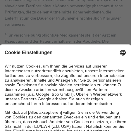
abweichen. Darüber hinaus können notwendige pharmazeutische
Prüfungen, die zu deiner Arzneimittelsicherheit dienen, die
Lieferfrist um die Dauer der Prüfungen einschließlich Klärungen
verlängern.
4
Für verschreibungspflichtige Medikamente stellt der Arzt ein
Rezept aus und der Patient erhält sie in der Apotheke. Die
gesetzliche Krankenversicherung übernimmt in der Regel die
Kosten dafür, der Versicherte trägt einen Teil davon als Zuzahlung
mit.
Grundsätzlich leisten Mitglieder Zuzahlungen in Höhe von zehn
Prozent des Abgabepreises,
mindestens
jedoch
fünf Euro
und
höchstens zehn Euro.
Es sind jedoch nie mehr als die tatsächlichen
Kosten der Leistung zu entrichten.
Diese Regeln gelten grundsätzlich auch für Online-Apotheken.
Bei Heilmitteln und häuslicher Krankenpflege beträgt die
Zuzahlung zehn Prozent der Kosten sowie zehn Euro je
Verordnung.
Um das Engagement der Versicherten für ihre eigene Gesundheit zu
stärken und die besondere Stellung der Familie zu unterstützen,
fallen
keine Zuzahlungen
an bei: