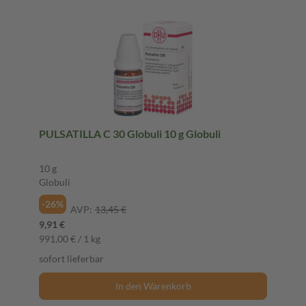
PULSATILLA C 30 Globuli 10 g Globuli
10 g
Globuli
-26%
AVP:
13,45 €
9,91 €
991,00 € / 1 kg
sofort lieferbar
In den Warenkorb