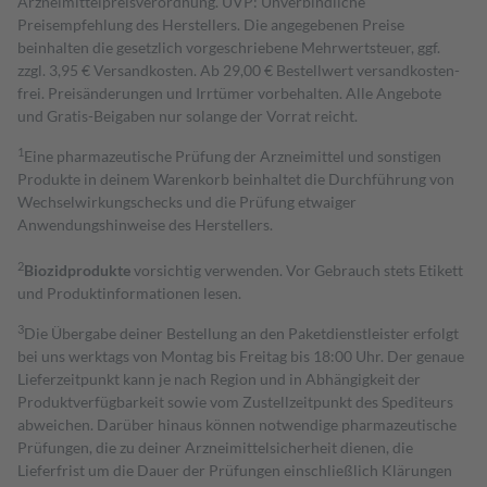
Arzneimittelpreisverordnung. UVP: Unverbindliche
Preisempfehlung des Herstellers. Die angegebenen Preise
beinhalten die gesetzlich vorgeschriebene Mehrwertsteuer, ggf.
zzgl. 3,95 € Versandkosten. Ab 29,00 € Bestell­wert versand­kosten­
frei. Preisänderungen und Irrtümer vorbehalten. Alle Angebote
und Gratis-Beigaben nur solange der Vorrat reicht.
1
Eine pharmazeutische Prüfung der Arzneimittel und sonstigen
Produkte in deinem Warenkorb beinhaltet die Durchführung von
Wechselwirkungschecks und die Prüfung etwaiger
Anwendungshinweise des Herstellers.
2
Biozidprodukte
vorsichtig verwenden. Vor Gebrauch stets Etikett
und Produktinformationen lesen.
3
Die Übergabe deiner Bestellung an den Paketdienstleister erfolgt
bei uns werktags von Montag bis Freitag bis 18:00 Uhr. Der genaue
Lieferzeitpunkt kann je nach Region und in Abhängigkeit der
Produktverfügbarkeit sowie vom Zustellzeitpunkt des Spediteurs
abweichen. Darüber hinaus können notwendige pharmazeutische
Prüfungen, die zu deiner Arzneimittelsicherheit dienen, die
Lieferfrist um die Dauer der Prüfungen einschließlich Klärungen