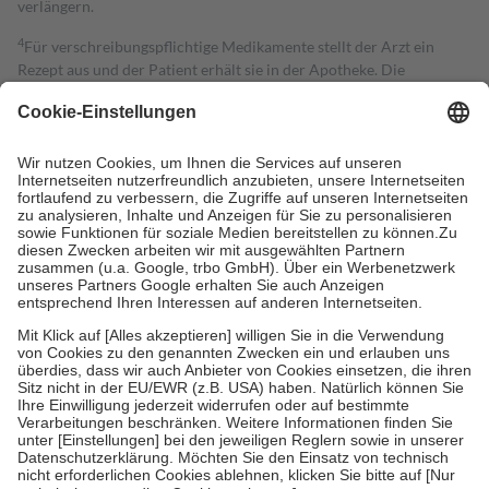
verlängern.
4
Für verschreibungspflichtige Medikamente stellt der Arzt ein
Rezept aus und der Patient erhält sie in der Apotheke. Die
gesetzliche Krankenversicherung übernimmt in der Regel die
Kosten dafür, der Versicherte trägt einen Teil davon als Zuzahlung
mit.
Grundsätzlich leisten Mitglieder Zuzahlungen in Höhe von zehn
Prozent des Abgabepreises,
mindestens
jedoch
fünf Euro
und
höchstens zehn Euro.
Es sind jedoch nie mehr als die tatsächlichen
Kosten der Leistung zu entrichten.
Diese Regeln gelten grundsätzlich auch für Online-Apotheken.
Bei Heilmitteln und häuslicher Krankenpflege beträgt die
Zuzahlung zehn Prozent der Kosten sowie zehn Euro je
Verordnung.
Um das Engagement der Versicherten für ihre eigene Gesundheit zu
stärken und die besondere Stellung der Familie zu unterstützen,
fallen
keine Zuzahlungen
an bei:
• Kindern und Jugendlichen bis zum vollendeten 18. Lebensjahr
mit Ausnahme der Fahrkosten
• Untersuchungen zur Vorsorge und Früherkennung, die von der
GKV getragen werden