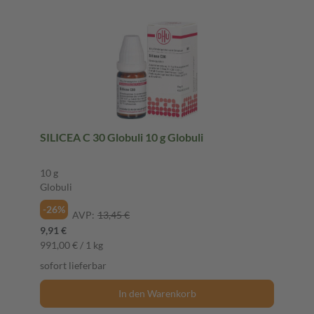
SILICEA C 30 Globuli 10 g Globuli
10 g
Globuli
-26%
AVP:
13,45 €
9,91 €
991,00 € / 1 kg
sofort lieferbar
In den Warenkorb