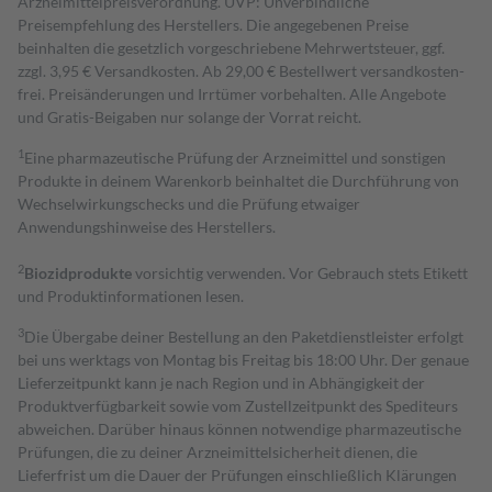
Arzneimittelpreisverordnung. UVP: Unverbindliche
Preisempfehlung des Herstellers. Die angegebenen Preise
beinhalten die gesetzlich vorgeschriebene Mehrwertsteuer, ggf.
zzgl. 3,95 € Versandkosten. Ab 29,00 € Bestell­wert versand­kosten­
frei. Preisänderungen und Irrtümer vorbehalten. Alle Angebote
und Gratis-Beigaben nur solange der Vorrat reicht.
1
Eine pharmazeutische Prüfung der Arzneimittel und sonstigen
Produkte in deinem Warenkorb beinhaltet die Durchführung von
Wechselwirkungschecks und die Prüfung etwaiger
Anwendungshinweise des Herstellers.
2
Biozidprodukte
vorsichtig verwenden. Vor Gebrauch stets Etikett
und Produktinformationen lesen.
3
Die Übergabe deiner Bestellung an den Paketdienstleister erfolgt
bei uns werktags von Montag bis Freitag bis 18:00 Uhr. Der genaue
Lieferzeitpunkt kann je nach Region und in Abhängigkeit der
Produktverfügbarkeit sowie vom Zustellzeitpunkt des Spediteurs
abweichen. Darüber hinaus können notwendige pharmazeutische
Prüfungen, die zu deiner Arzneimittelsicherheit dienen, die
Lieferfrist um die Dauer der Prüfungen einschließlich Klärungen