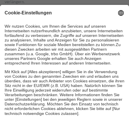
verlängern.
4
Für verschreibungspflichtige Medikamente stellt der Arzt ein
Rezept aus und der Patient erhält sie in der Apotheke. Die
gesetzliche Krankenversicherung übernimmt in der Regel die
Kosten dafür, der Versicherte trägt einen Teil davon als Zuzahlung
mit.
Grundsätzlich leisten Mitglieder Zuzahlungen in Höhe von zehn
Prozent des Abgabepreises,
mindestens
jedoch
fünf Euro
und
höchstens zehn Euro.
Es sind jedoch nie mehr als die tatsächlichen
Kosten der Leistung zu entrichten.
Diese Regeln gelten grundsätzlich auch für Online-Apotheken.
Bei Heilmitteln und häuslicher Krankenpflege beträgt die
Zuzahlung zehn Prozent der Kosten sowie zehn Euro je
Verordnung.
Um das Engagement der Versicherten für ihre eigene Gesundheit zu
stärken und die besondere Stellung der Familie zu unterstützen,
fallen
keine Zuzahlungen
an bei:
• Kindern und Jugendlichen bis zum vollendeten 18. Lebensjahr
mit Ausnahme der Fahrkosten
• Untersuchungen zur Vorsorge und Früherkennung, die von der
GKV getragen werden