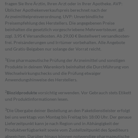
fragen Sie Ihre Ärztin, Ihren Arzt oder in Ihrer Apotheke. AVP:
Üblicher Apothekenverkaufspreis berechnet nach der
Arzneimittelpreisverordnung. UVP: Unverbindliche
Preisempfehlung des Herstellers. Die angegebenen Preise
beinhalten die gesetzlich vorgeschriebene Mehrwertsteuer, ggf.
zzgl. 3,95 € Versandkosten. Ab 29,00 € Bestell­wert versand­kosten­
frei. Preisänderungen und Irrtümer vorbehalten. Alle Angebote
und Gratis-Beigaben nur solange der Vorrat reicht.
1
Eine pharmazeutische Prüfung der Arzneimittel und sonstigen
Produkte in deinem Warenkorb beinhaltet die Durchführung von
Wechselwirkungschecks und die Prüfung etwaiger
Anwendungshinweise des Herstellers.
2
Biozidprodukte
vorsichtig verwenden. Vor Gebrauch stets Etikett
und Produktinformationen lesen.
3
Die Übergabe deiner Bestellung an den Paketdienstleister erfolgt
bei uns werktags von Montag bis Freitag bis 18:00 Uhr. Der genaue
Lieferzeitpunkt kann je nach Region und in Abhängigkeit der
Produktverfügbarkeit sowie vom Zustellzeitpunkt des Spediteurs
abweichen. Darüber hinaus können notwendige pharmazeutische