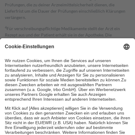
Prüfungen, die zu deiner Arzneimittelsicherheit dienen, die
Lieferfrist um die Dauer der Prüfungen einschließlich Klärungen
verlängern.
4
Für verschreibungspflichtige Medikamente stellt der Arzt ein
Rezept aus und der Patient erhält sie in der Apotheke. Die
gesetzliche Krankenversicherung übernimmt in der Regel die
Kosten dafür, der Versicherte trägt einen Teil davon als Zuzahlung
mit.
Grundsätzlich leisten Mitglieder Zuzahlungen in Höhe von zehn
Prozent des Abgabepreises,
mindestens
jedoch
fünf Euro
und
höchstens zehn Euro.
Es sind jedoch nie mehr als die tatsächlichen
Kosten der Leistung zu entrichten.
Diese Regeln gelten grundsätzlich auch für Online-Apotheken.
Bei Heilmitteln und häuslicher Krankenpflege beträgt die
Zuzahlung zehn Prozent der Kosten sowie zehn Euro je
Verordnung.
Um das Engagement der Versicherten für ihre eigene Gesundheit zu
stärken und die besondere Stellung der Familie zu unterstützen,
fallen
keine Zuzahlungen
an bei:
• Kindern und Jugendlichen bis zum vollendeten 18. Lebensjahr