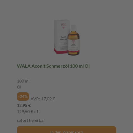
WALA Aconit Schmerzöl 100 ml Öl
100 ml
Öl
-24%
AVP:
17,09 €
12,95 €
129,50 € / 1 l
sofort lieferbar
In den Warenkorb