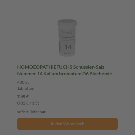
HOMOEOPATHIEFUCHS Schüssler-Salz
Nummer 14 Kalium bromatum D6 Biochemie
400 St Tabletten
400 St
Tabletten
7,45 €
0,02 € / 1 St
sofort lieferbar
In den Warenkorb