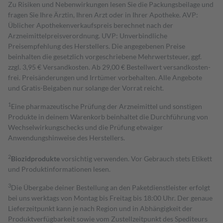
Zu Risiken und Nebenwirkungen lesen Sie die Packungsbeilage und
fragen Sie Ihre Ärztin, Ihren Arzt oder in Ihrer Apotheke. AVP:
Üblicher Apothekenverkaufspreis berechnet nach der
Arzneimittelpreisverordnung. UVP: Unverbindliche
Preisempfehlung des Herstellers. Die angegebenen Preise
beinhalten die gesetzlich vorgeschriebene Mehrwertsteuer, ggf.
zzgl. 3,95 € Versandkosten. Ab 29,00 € Bestell­wert versand­kosten­
frei. Preisänderungen und Irrtümer vorbehalten. Alle Angebote
und Gratis-Beigaben nur solange der Vorrat reicht.
1
Eine pharmazeutische Prüfung der Arzneimittel und sonstigen
Produkte in deinem Warenkorb beinhaltet die Durchführung von
Wechselwirkungschecks und die Prüfung etwaiger
Anwendungshinweise des Herstellers.
2
Biozidprodukte
vorsichtig verwenden. Vor Gebrauch stets Etikett
und Produktinformationen lesen.
3
Die Übergabe deiner Bestellung an den Paketdienstleister erfolgt
bei uns werktags von Montag bis Freitag bis 18:00 Uhr. Der genaue
Lieferzeitpunkt kann je nach Region und in Abhängigkeit der
Produktverfügbarkeit sowie vom Zustellzeitpunkt des Spediteurs