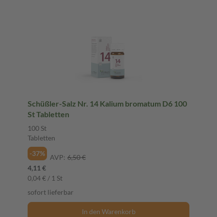
Schüßler-Salz Nr. 14 Kalium bromatum D6 100
St Tabletten
100 St
Tabletten
-37%
AVP:
6,50 €
4,11 €
0,04 € / 1 St
sofort lieferbar
In den Warenkorb