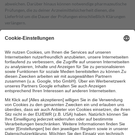
abweichen. Darüber hinaus können notwendige pharmazeutische
Prüfungen, die zu deiner Arzneimittelsicherheit dienen, die
Lieferfrist um die Dauer der Prüfungen einschließlich Klärungen
verlängern.
4
Für verschreibungspflichtige Medikamente stellt der Arzt ein
Rezept aus und der Patient erhält sie in der Apotheke. Die
gesetzliche Krankenversicherung übernimmt in der Regel die
Kosten dafür, der Versicherte trägt einen Teil davon als Zuzahlung
mit.
Grundsätzlich leisten Mitglieder Zuzahlungen in Höhe von zehn
Prozent des Abgabepreises,
mindestens
jedoch
fünf Euro
und
höchstens zehn Euro.
Es sind jedoch nie mehr als die tatsächlichen
Kosten der Leistung zu entrichten.
Diese Regeln gelten grundsätzlich auch für Online-Apotheken.
Bei Heilmitteln und häuslicher Krankenpflege beträgt die
Zuzahlung zehn Prozent der Kosten sowie zehn Euro je
Verordnung.
Um das Engagement der Versicherten für ihre eigene Gesundheit zu
stärken und die besondere Stellung der Familie zu unterstützen,
fallen
keine Zuzahlungen
an bei: