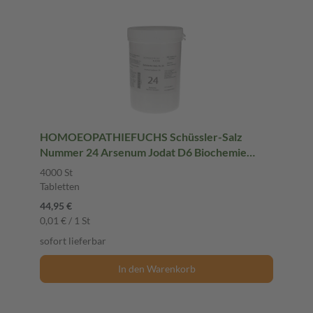
HOMOEOPATHIEFUCHS Schüssler-Salz
Nummer 24 Arsenum Jodat D6 Biochemie
4000 St Tabletten
4000 St
Tabletten
44,95 €
0,01 € / 1 St
sofort lieferbar
In den Warenkorb