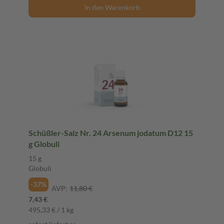
In den Warenkorb
Schüßler-Salz Nr. 24 Arsenum jodatum D12 15
g Globuli
15 g
Globuli
-37%
AVP:
11,80 €
7,43 €
495,33 € / 1 kg