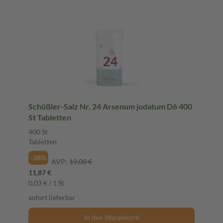
Schüßler-Salz Nr. 24 Arsenum jodatum D6 400
St Tabletten
400 St
Tabletten
-38%
AVP:
19,00 €
11,87 €
0,03 € / 1 St
sofort lieferbar
In den Warenkorb