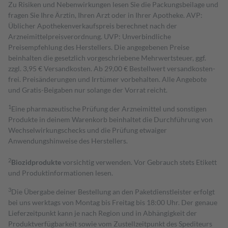
Zu Risiken und Nebenwirkungen lesen Sie die Packungsbeilage und
fragen Sie Ihre Ärztin, Ihren Arzt oder in Ihrer Apotheke. AVP:
Üblicher Apothekenverkaufspreis berechnet nach der
Arzneimittelpreisverordnung. UVP: Unverbindliche
Preisempfehlung des Herstellers. Die angegebenen Preise
beinhalten die gesetzlich vorgeschriebene Mehrwertsteuer, ggf.
zzgl. 3,95 € Versandkosten. Ab 29,00 € Bestell­wert versand­kosten­
frei. Preisänderungen und Irrtümer vorbehalten. Alle Angebote
und Gratis-Beigaben nur solange der Vorrat reicht.
1
Eine pharmazeutische Prüfung der Arzneimittel und sonstigen
Produkte in deinem Warenkorb beinhaltet die Durchführung von
Wechselwirkungschecks und die Prüfung etwaiger
Anwendungshinweise des Herstellers.
2
Biozidprodukte
vorsichtig verwenden. Vor Gebrauch stets Etikett
und Produktinformationen lesen.
3
Die Übergabe deiner Bestellung an den Paketdienstleister erfolgt
bei uns werktags von Montag bis Freitag bis 18:00 Uhr. Der genaue
Lieferzeitpunkt kann je nach Region und in Abhängigkeit der
Produktverfügbarkeit sowie vom Zustellzeitpunkt des Spediteurs