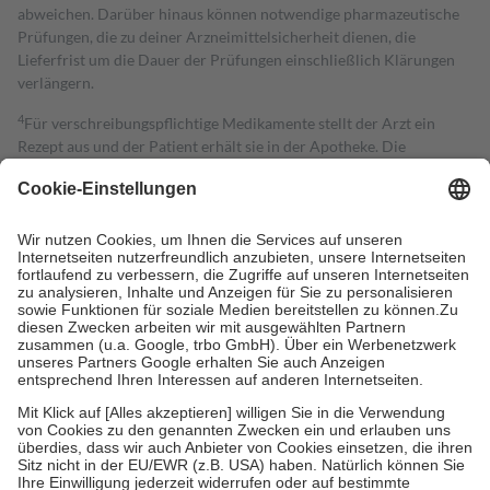
abweichen. Darüber hinaus können notwendige pharmazeutische
Prüfungen, die zu deiner Arzneimittelsicherheit dienen, die
Lieferfrist um die Dauer der Prüfungen einschließlich Klärungen
verlängern.
4
Für verschreibungspflichtige Medikamente stellt der Arzt ein
Rezept aus und der Patient erhält sie in der Apotheke. Die
gesetzliche Krankenversicherung übernimmt in der Regel die
Kosten dafür, der Versicherte trägt einen Teil davon als Zuzahlung
mit.
Grundsätzlich leisten Mitglieder Zuzahlungen in Höhe von zehn
Prozent des Abgabepreises,
mindestens
jedoch
fünf Euro
und
höchstens zehn Euro.
Es sind jedoch nie mehr als die tatsächlichen
Kosten der Leistung zu entrichten.
Diese Regeln gelten grundsätzlich auch für Online-Apotheken.
Bei Heilmitteln und häuslicher Krankenpflege beträgt die
Zuzahlung zehn Prozent der Kosten sowie zehn Euro je
Verordnung.
Um das Engagement der Versicherten für ihre eigene Gesundheit zu
stärken und die besondere Stellung der Familie zu unterstützen,
fallen
keine Zuzahlungen
an bei: