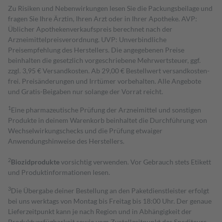
Zu Risiken und Nebenwirkungen lesen Sie die Packungsbeilage und
fragen Sie Ihre Ärztin, Ihren Arzt oder in Ihrer Apotheke. AVP:
Üblicher Apothekenverkaufspreis berechnet nach der
Arzneimittelpreisverordnung. UVP: Unverbindliche
Preisempfehlung des Herstellers. Die angegebenen Preise
beinhalten die gesetzlich vorgeschriebene Mehrwertsteuer, ggf.
zzgl. 3,95 € Versandkosten. Ab 29,00 € Bestell­wert versand­kosten­
frei. Preisänderungen und Irrtümer vorbehalten. Alle Angebote
und Gratis-Beigaben nur solange der Vorrat reicht.
1
Eine pharmazeutische Prüfung der Arzneimittel und sonstigen
Produkte in deinem Warenkorb beinhaltet die Durchführung von
Wechselwirkungschecks und die Prüfung etwaiger
Anwendungshinweise des Herstellers.
2
Biozidprodukte
vorsichtig verwenden. Vor Gebrauch stets Etikett
und Produktinformationen lesen.
3
Die Übergabe deiner Bestellung an den Paketdienstleister erfolgt
bei uns werktags von Montag bis Freitag bis 18:00 Uhr. Der genaue
Lieferzeitpunkt kann je nach Region und in Abhängigkeit der
Produktverfügbarkeit sowie vom Zustellzeitpunkt des Spediteurs