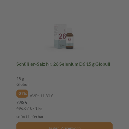
Schüßler-Salz Nr. 26 Selenium D6 15 g Globuli
15 g
Globuli
-37%
AVP:
11,80 €
7,45 €
496,67 € / 1 kg
sofort lieferbar
In den Warenkorb