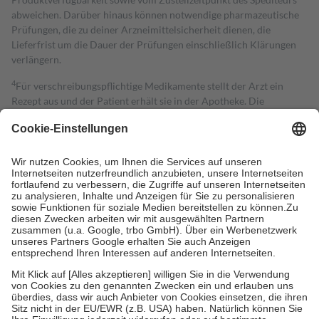
abweichen. Darüber hinaus können notwendige pharmazeutische
Prüfungen, die zu deiner Arzneimittelsicherheit dienen, die
Lieferfrist um die Dauer der Prüfungen einschließlich Klärungen
verlängern.
4
Für verschreibungspflichtige Medikamente stellt der Arzt ein
Rezept aus und der Patient erhält sie in der Apotheke. Die
gesetzliche Krankenversicherung übernimmt in der Regel die
Kosten dafür, der Versicherte trägt einen Teil davon als Zuzahlung
mit.
Grundsätzlich leisten Mitglieder Zuzahlungen in Höhe von zehn
Prozent des Abgabepreises,
mindestens
jedoch
fünf Euro
und
höchstens zehn Euro.
Es sind jedoch nie mehr als die tatsächlichen
Kosten der Leistung zu entrichten.
Diese Regeln gelten grundsätzlich auch für Online-Apotheken.
Bei Heilmitteln und häuslicher Krankenpflege beträgt die
Zuzahlung zehn Prozent der Kosten sowie zehn Euro je
Verordnung.
Um das Engagement der Versicherten für ihre eigene Gesundheit zu
stärken und die besondere Stellung der Familie zu unterstützen,
fallen
keine Zuzahlungen
an bei: